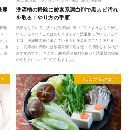
2019.08.02
ポイント
,
効果
,
掃除
,
洗剤
,
洗濯槽
綺麗
洗濯槽の掃除に酸素系漂白剤で黒カビ汚れ
を取る！やり方の手順
掃除
洗濯をしていて、洗った洗濯物に黒いゴミのようなものが付
ベ
いているということはありませんか？洗濯物に付いているゴ
とも
ミは、洗濯槽の裏に潜んでいるカビが原因のこともありま
て、換
す。洗濯槽の掃除には酸素系漂白剤を使って掃除をするのが
、頑
おすすめです。 そこで、酸素系漂白剤を使った洗濯槽の掃除
のやり方についてご紹介します[…]
掃除
日常の掃除のコツ