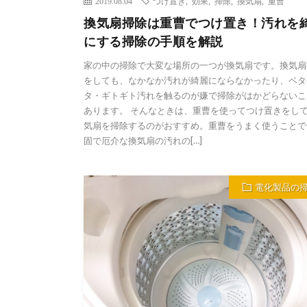
2019.08.04
つけ置き
,
効果
,
掃除
,
換気扇
,
重曹
換気扇掃除は重曹でつけ置き！汚れを
にする掃除の手順を解説
家の中の掃除で大変な場所の一つが換気扇です。換気扇
をしても、なかなか汚れが綺麗にならなかったり、ベタ
タ・ギトギト汚れを触るのが嫌で掃除がはかどらないこ
あります。 そんなときは、重曹を使ってつけ置きをし
気扇を掃除するのがおすすめ。重曹をうまく使うことで
固で厄介な換気扇の汚れの[…]
電化製品の