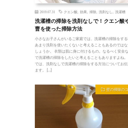
2019.07.31
クエン酸
,
効果
,
掃除
,
洗剤なし
,
洗濯槽
洗濯槽の掃除を洗剤なしで！クエン酸
曹を使った掃除方法
小さなお子さんがいるご家庭では、洗濯槽の掃除をする
あまり洗剤を使いたくないと考えることもあるのではな
しょうか。 衣類は肌に身に付けるもの。なるべく安全
で洗濯槽の掃除をしたいと考えることもありますよね。
では、洗剤なしで洗濯槽の掃除をする方法についてお伝
ます。 […]
壁の掃除の