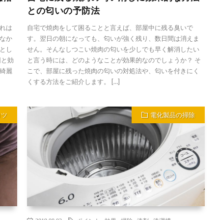
との匂いの予防法
れは
自宅で焼肉をして困ることと言えば、部屋中に残る臭いで
なか
す。翌日の朝になっても、匂いが強く残り、数日間は消えま
とし
せん。そんなしつこい焼肉の匂いを少しでも早く解消したい
因と効
と言う時には、どのようなことが効果的なのでしょうか？ そ
綺麗
こで、部屋に残った焼肉の匂いの対処法や、匂いを付きにく
くする方法をご紹介します。 […]
コツ
電化製品の掃除