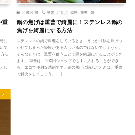
2019.07.29
効果
,
注意点
,
特徴
,
重曹
,
鍋
や重
鍋の焦げは重曹で綺麗に！ステンレス鍋の
焦げを綺麗にする方法
時に
ステンレスの鍋で料理をしているとき、うっかり鍋を焦げつ
いで
かせてしまった経験がある人もいるのではないでしょうか。
な方法
そんなときは、重曹を使うことで鍋を綺麗にすることができ
 ここ
ます。 重曹は、100円ショップでも手に入れることができ
えし
る、エコで便利な洗剤です。鍋の焦げに悩んだときは、重曹
で解決をしましょう。 […]
コツ