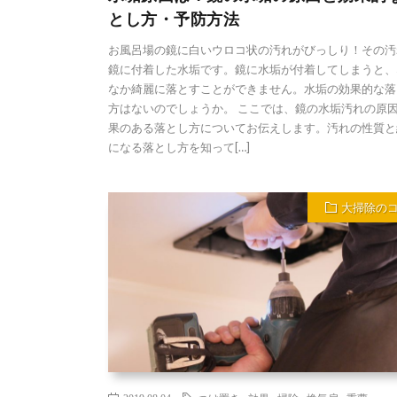
とし方・予防方法
お風呂場の鏡に白いウロコ状の汚れがびっしり！その汚
鏡に付着した水垢です。鏡に水垢が付着してしまうと、
なか綺麗に落とすことができません。水垢の効果的な落
方はないのでしょうか。 ここでは、鏡の水垢汚れの原
果のある落とし方についてお伝えします。汚れの性質と
になる落とし方を知って[…]
大掃除の