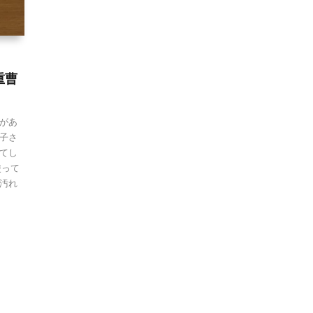
重曹
があ
子さ
てし
使って
汚れ