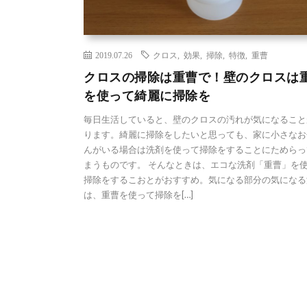
2019.07.26
クロス
,
効果
,
掃除
,
特徴
,
重曹
クロスの掃除は重曹で！壁のクロスは
を使って綺麗に掃除を
毎日生活していると、壁のクロスの汚れが気になること
ります。綺麗に掃除をしたいと思っても、家に小さなお
んがいる場合は洗剤を使って掃除をすることにためらっ
まうものです。 そんなときは、エコな洗剤「重曹」を
掃除をするこおとがおすすめ。気になる部分の気になる
は、重曹を使って掃除を[…]