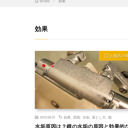
効果
HOME
効果
お風呂の
2019.08.05
効果
,
原因
,
水垢
,
落とし方
,
鏡
水垢原因は？鏡の水垢の原因と効果的