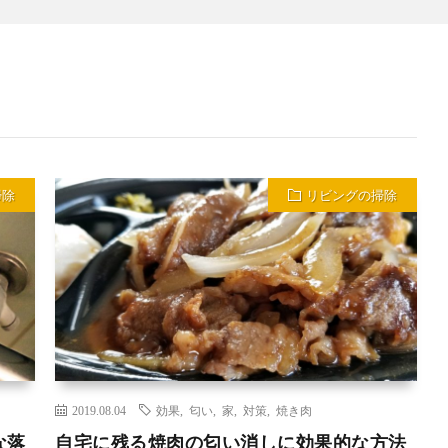
掃除
リビングの掃除
2019.08.04
効果
,
匂い
,
家
,
対策
,
焼き肉
な落
自宅に残る焼肉の匂い消しに効果的な方法