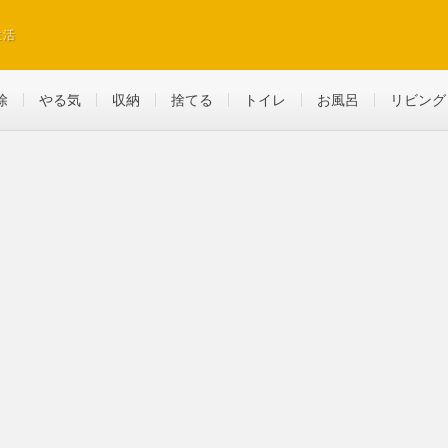
生活
除
やる気
収納
捨てる
トイレ
お風呂
リビング