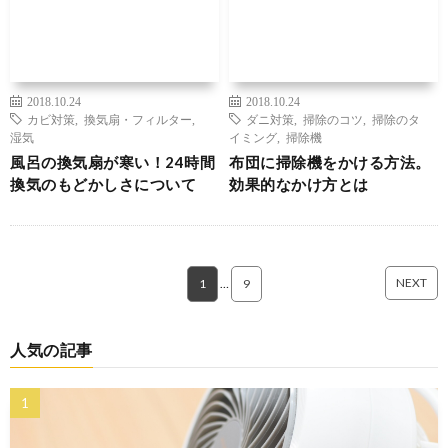
2018.10.24
2018.10.24
カビ対策
,
換気扇・フィルター
,
ダニ対策
,
掃除のコツ
,
掃除のタ
湿気
イミング
,
掃除機
風呂の換気扇が寒い！24時間
布団に掃除機をかける方法。
換気のもどかしさについて
効果的なかけ方とは
NEXT
1
…
9
人気の記事