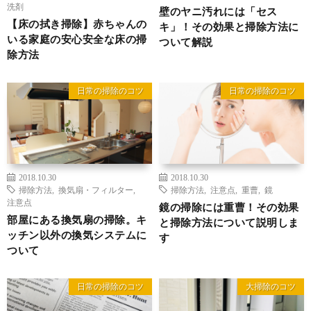
洗剤
壁のヤニ汚れには「セス
【床の拭き掃除】赤ちゃんの
キ」！その効果と掃除方法に
いる家庭の安心安全な床の掃
ついて解説
除方法
日常の掃除のコツ
日常の掃除のコツ
2018.10.30
2018.10.30
掃除方法
,
換気扇・フィルター
,
掃除方法
,
注意点
,
重曹
,
鏡
注意点
鏡の掃除には重曹！その効果
部屋にある換気扇の掃除。キ
と掃除方法について説明しま
ッチン以外の換気システムに
す
ついて
日常の掃除のコツ
大掃除のコツ