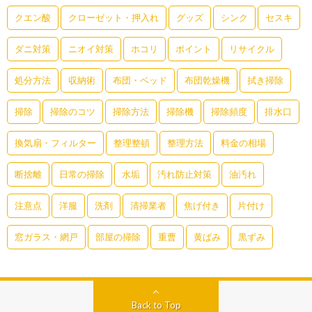
クエン酸
クローゼット・押入れ
グッズ
シンク
セスキ
ダニ対策
ニオイ対策
ホコリ
ポイント
リサイクル
処分方法
収納術
布団・ベッド
布団乾燥機
拭き掃除
掃除
掃除のコツ
掃除方法
掃除機
掃除頻度
排水口
換気扇・フィルター
整理整頓
整理方法
料金の相場
断捨離
日常の掃除
水垢
汚れ防止対策
油汚れ
注意点
洋服
洗剤
清掃業者
焦げ付き
片付け
窓ガラス・網戸
部屋の掃除
重曹
黄ばみ
黒ずみ
Back to Top