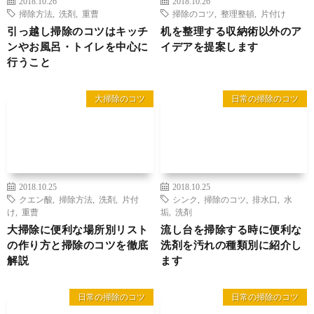
2018.10.26
2018.10.26
掃除方法
,
洗剤
,
重曹
掃除のコツ
,
整理整頓
,
片付け
引っ越し掃除のコツはキッチ
机を整理する収納術以外のア
ンやお風呂・トイレを中心に
イデアを提案します
行うこと
大掃除のコツ
日常の掃除のコツ
2018.10.25
2018.10.25
クエン酸
,
掃除方法
,
洗剤
,
片付
シンク
,
掃除のコツ
,
排水口
,
水
け
,
重曹
垢
,
洗剤
大掃除に便利な場所別リスト
流し台を掃除する時に便利な
の作り方と掃除のコツを徹底
洗剤を汚れの種類別に紹介し
解説
ます
日常の掃除のコツ
日常の掃除のコツ