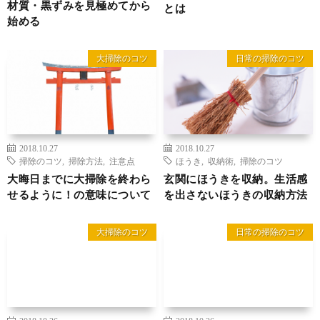
材質・黒ずみを見極めてから
とは
始める
大掃除のコツ
日常の掃除のコツ
2018.10.27
2018.10.27
掃除のコツ
,
掃除方法
,
注意点
ほうき
,
収納術
,
掃除のコツ
大晦日までに大掃除を終わら
玄関にほうきを収納。生活感
せるように！の意味について
を出さないほうきの収納方法
大掃除のコツ
日常の掃除のコツ