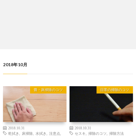
2018年10月
畳・床掃除のコツ
日常の掃除のコツ
2018.10.31
2018.10.31
乾拭き
,
床掃除
,
水拭き
,
注意点
,
セスキ
,
掃除のコツ
,
掃除方法