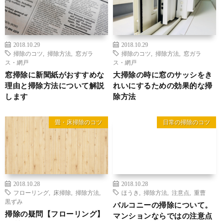
2018.10.29
2018.10.29
掃除のコツ
,
掃除方法
,
窓ガラ
掃除のコツ
,
掃除方法
,
窓ガラ
ス・網戸
ス・網戸
窓掃除に新聞紙がおすすめな
大掃除の時に窓のサッシをき
理由と掃除方法について解説
れいにするための効果的な掃
します
除方法
畳・床掃除のコツ
日常の掃除のコツ
2018.10.28
2018.10.28
フローリング
,
床掃除
,
掃除方法
,
ほうき
,
掃除方法
,
注意点
,
重曹
黒ずみ
バルコニーの掃除について。
掃除の疑問【フローリング】
マンションならではの注意点