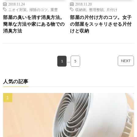
2018.11.24
2018.11.20
ニオイ対策
,
掃除のコツ
,
重曹
収納術
,
整理整頓
,
片付け
部屋の臭いを消す消臭方法。
部屋の片付け方のコツ。女子
簡単な方法や家にある物での
の部屋をスッキリさせる片付
消臭方法
けと収納
NEXT
1
…
5
人気の記事