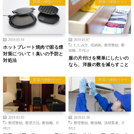
部屋の掃除のコツ
部屋の掃除のコツ
2019.05.18
2019.03.07
たたみ方
,
収納術
,
整理整頓
,
断
ホットプレート焼肉で困る煙
捨離
,
片付け
対策について！臭いの予防と
服の片付けを簡単にしたいの
対処法
なら、洋服の数を減らすこと
部屋の掃除のコツ
部屋の掃除のコツ
2019.03.05
2019.01.30
整理整頓
,
整理方法
,
断捨離
,
片
整理整頓
,
断捨離
,
清掃業者
,
片
付け
付け