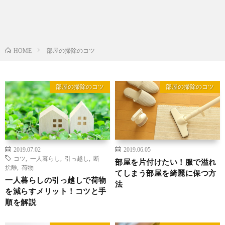
部屋の掃除のコツ
HOME
部屋の掃除のコツ
部屋の掃除のコツ
2019.07.02
2019.06.05
コツ
,
一人暮らし
,
引っ越し
,
断
部屋を片付けたい！服で溢れ
捨離
,
荷物
てしまう部屋を綺麗に保つ方
一人暮らしの引っ越しで荷物
法
を減らすメリット！コツと手
順を解説