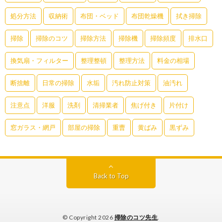
処分方法
収納術
布団・ベッド
布団乾燥機
拭き掃除
掃除
掃除のコツ
掃除方法
掃除機
掃除頻度
排水口
換気扇・フィルター
整理整頓
整理方法
料金の相場
断捨離
日常の掃除
水垢
汚れ防止対策
油汚れ
注意点
洋服
洗剤
清掃業者
焦げ付き
片付け
窓ガラス・網戸
部屋の掃除
重曹
黄ばみ
黒ずみ
Back to Top
© Copyright 2026
掃除のコツ先生
.