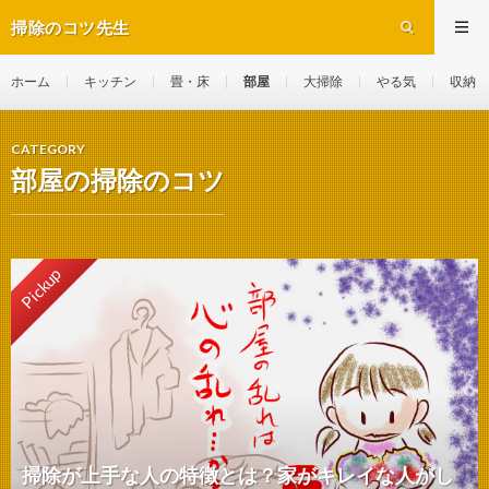
掃除のコツ先生
ホーム
キッチン
畳・床
部屋
大掃除
やる気
収納
CATEGORY
部屋の掃除のコツ
Pickup
掃除が上手な人の特徴とは？家がキレイな人がし