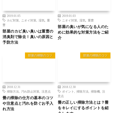
2019.01.05
2019.01.03
カビ対策
,
ニオイ対策
,
湿気
,
重
ニオイ対策
,
湿気
,
重曹
曹
部屋の臭いが気になる人のた
部屋のカビ臭い臭いは重曹の
めに効果的な対策方法をご紹
消臭剤で除去！臭いの原因と
介
予防方法
部屋の掃除のコツ
部屋の掃除のコツ
2018.12.31
2018.12.30
掃除方法
,
汚れ防止対策
,
注意点
ポイント
,
掃除方法
,
掃除機
,
注
意点
畳の掃除の仕方の基本のコツ
畳の正しい掃除方法とは？畳
や注意点と汚れを防ぐお手入
をキレイにするポイントを紹
れ方法