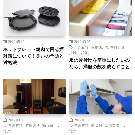
2019.05.18
2019.03.07
たたみ方
,
収納術
,
整理整頓
,
断
ホットプレート焼肉で困る煙
捨離
,
片付け
対策について！臭いの予防と
服の片付けを簡単にしたいの
対処法
なら、洋服の数を減らすこと
2019.03.05
2019.01.30
整理整頓
,
整理方法
,
断捨離
,
片
整理整頓
,
断捨離
,
清掃業者
,
片
付け
付け