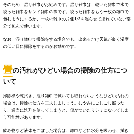
ることもあるでしょう。 しかし、その臭いの原因...
そのため、湿り雑巾がお勧めです。湿り雑巾は、乾いた雑巾で水で
絞った雑巾をサンド雑巾の事です。絞った雑巾をもう一枚の雑巾で
包むようにするか、一枚の雑巾の片側1/3を湿らせて濡れていない部
カーペットのクリーニング方法。セルフで
分で包んで使います。
キレイを保つには
カーペットのクリーニング方法について。 カーペット
なお、湿り雑巾で掃除をする場合でも、出来るだけ天気が良く湿度
を自分でクリーニングするにはどうしたらよいの...
の低い日に掃除をするのがお勧めです。
部屋の換気は冬こそ効果的な方法やメリッ
トと必要な時間とは
畳
の汚れがひどい場合の掃除の仕方につ
部屋の換気は冬でも大切です。 しかし、窓を開けて換
気すると冬は寒いですし、逆にそれによって暖房費が...
いて
掃除機や乾拭き、湿り雑巾で拭いても取れないようなひどい汚れの
部屋の掃除頻度、リビング・キッチンなど
場合は、掃除の仕方を工夫しましょう。むやみにごしごし擦った
の理想的な掃除頻度とは
り、適当に洗剤を使ってしまうと、傷がついたりシミになってしま
部屋の掃除はどのくらいの頻度が理想的なのか、考え
たことがあるでしょうか。 人によって掃除頻...
う可能性があります。
飲み物など液体をこぼした場合は、雑巾などに水分を吸わせ、拭き