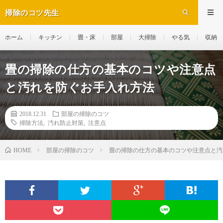
掃除のコツ先生
ホーム
キッチン
畳・床
部屋
大掃除
やる気
収納
畳の掃除の仕方の基本のコツや注意点
と汚れを防ぐお手入れ方法
2018.12.31
部屋の掃除のコツ
掃除方法
,
汚れ防止対策
,
注意点
部屋の掃除のコツ
畳の掃除の仕方の基本のコツや注意点と汚
HOME