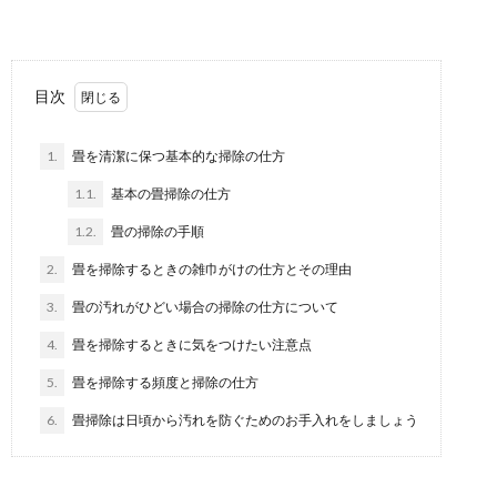
部屋を片付けたい！服で溢れてしまう部屋
を綺麗に保つ方法
部屋中服で溢れ、どうしても片付けができない…そんな
目次
悩みありませんか？ 特に女性は服の数も多くなりが...
1.
畳を清潔に保つ基本的な掃除の仕方
1.1.
基本の畳掃除の仕方
1.2.
畳の掃除の手順
2.
畳を掃除するときの雑巾がけの仕方とその理由
3.
畳の汚れがひどい場合の掃除の仕方について
4.
畳を掃除するときに気をつけたい注意点
5.
畳を掃除する頻度と掃除の仕方
6.
畳掃除は日頃から汚れを防ぐためのお手入れをしましょう