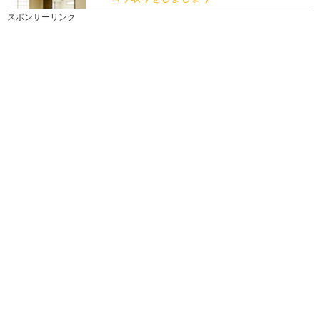
和室の掃除、考えるだけで億劫になってもう、締め切
スポンサーリンク
ったままもう何ヶ月も掃除してないかも。 和室は、畳...
簡単掃除グッズを使って毎日の掃除を楽し
く。上手な使い方と方法
毎日の掃除はなるべく手早く簡単に済ませたいもので
すね。 そこで簡単掃除グッズのオススメをご紹介しま...
【壁紙の掃除の基本】カビが発生してしま
った壁紙を掃除する方法
壁紙の掃除についての基本はいくつかあります。 です
が、カビを除去する方法と、普通の壁紙掃除は違いま...
部屋にカビが発生する原因を理解して、正
しい予防をしましょう
いつの間にか部屋の中に発生したカビ。しかし、詳し
い原因まではよくわからない人の方が多いのではない
でし...