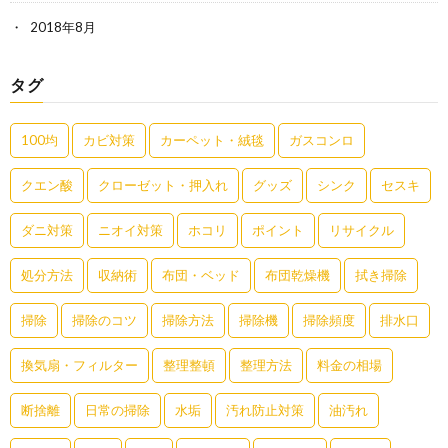
2018年8月
タグ
100均
カビ対策
カーペット・絨毯
ガスコンロ
クエン酸
クローゼット・押入れ
グッズ
シンク
セスキ
ダニ対策
ニオイ対策
ホコリ
ポイント
リサイクル
処分方法
収納術
布団・ベッド
布団乾燥機
拭き掃除
掃除
掃除のコツ
掃除方法
掃除機
掃除頻度
排水口
換気扇・フィルター
整理整頓
整理方法
料金の相場
断捨離
日常の掃除
水垢
汚れ防止対策
油汚れ