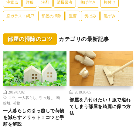
注意点
洋服
洗剤
清掃業者
焦げ付き
片付け
窓ガラス・網戸
部屋の掃除
重曹
黄ばみ
黒ずみ
部屋の掃除のコツ
カテゴリの最新記事
2019.07.02
2019.06.05
コツ
,
一人暮らし
,
引っ越し
,
断
部屋を片付けたい！服で溢れ
捨離
,
荷物
てしまう部屋を綺麗に保つ方
一人暮らしの引っ越しで荷物
法
を減らすメリット！コツと手
順を解説