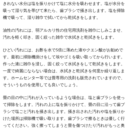
きれない水分は塩を振りかけて塩に水分を吸わせます。塩が水分を
吸って湿り気を帯びて来たら、歯ブラシで掻き出します。塩を掃除
機で吸って、湿り雑巾で拭いてから乾拭きをします。
油性の汚れには、弱アルカリ性の住宅用洗剤を雑巾にしみこませ、
汚れを軽く叩き、固く絞った雑巾で水拭きと乾拭きをします。
ひどい汚れには、お酢を水で5倍に薄めた液やクエン酸がお勧めで
す。最初に掃除機掛けをして埃やゴミを吸い取ってから行います。
作った液に雑巾を浸し、固く絞って水拭きをして乾拭きをします。
一度で綺麗にならない場合は、水拭きと乾拭きを何度か繰り返しま
す。ホームセンター等では畳専用の洗剤も販売されていますので、
そういうものを使用しても良いでしょう。
畳の目の中に汚れが入っているような場合は、塩と歯ブラシを使っ
て掃除をします。汚れの上に塩を振りかけて、畳の目に沿って歯ブ
ラシで塩ごと汚れを掻き出します。掻き出された汚れや塩を振りか
けた場所は掃除機で吸い取ります。歯ブラシで擦るときは優しく行
ってください。強く擦ってしまうと畳を傷つけたり汚れがもっと奥