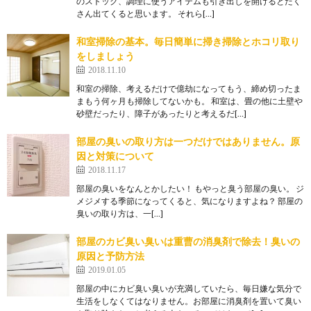
のストック、調理に使うアイテムも引き出しを開けるとたく
さん出てくると思います。 それら[…]
和室掃除の基本。毎日簡単に掃き掃除とホコリ取り
をしましょう
2018.11.10
和室の掃除、考えるだけで億劫になってもう、締め切ったま
まもう何ヶ月も掃除してないかも。 和室は、畳の他に土壁や
砂壁だったり、障子があったりと考えるだ[…]
部屋の臭いの取り方は一つだけではありません。原
因と対策について
2018.11.17
部屋の臭いをなんとかしたい！ もやっと臭う部屋の臭い。 ジ
メジメする季節になってくると、気になりますよね？ 部屋の
臭いの取り方は、一[…]
部屋のカビ臭い臭いは重曹の消臭剤で除去！臭いの
原因と予防方法
2019.01.05
部屋の中にカビ臭い臭いが充満していたら、毎日嫌な気分で
生活をしなくてはなりません。お部屋に消臭剤を置いて臭い