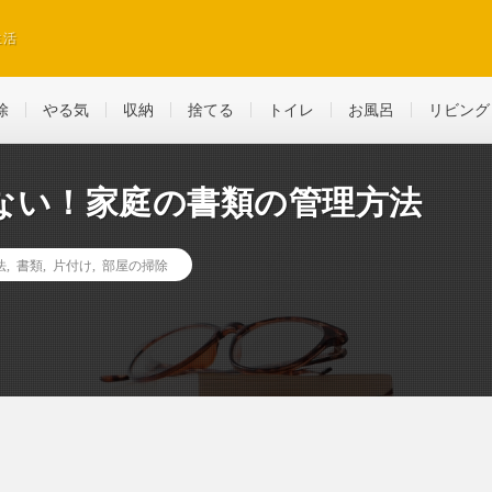
生活
除
やる気
収納
捨てる
トイレ
お風呂
リビング
ない！家庭の書類の管理方法
法
,
書類
,
片付け
,
部屋の掃除