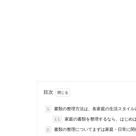
掃除を楽し
掃除をするのが
法が分か...
整理整頓で
自分は整理整頓
「部...
部屋を綺麗
目次
部屋を綺麗に保
態がキ...
書類の整理方法は、各家庭の生活スタイル
1.
家庭の書類を整理するなら、はじめ
1.1.
書類の整理についてまずは家庭・日常に関
2.
服の片付け