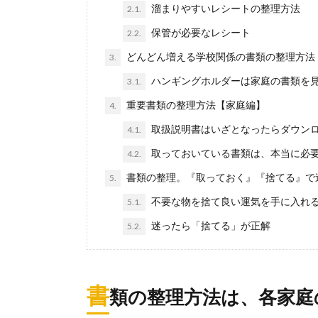
服の片付けを簡
溜まりやすいレシートの整理方法
2.1.
か？ ...
保管が必要なレシート
2.2.
どんどん増える学校関係の書類の整理方法
3.
デスクの整
ハンギングホルダーは家庭の書類を
3.1.
デスクの整理が
重要書類の整理方法【家庭編】
4.
し。 ...
取扱説明書はいざとなったらダウン
4.1.
取っておいている書類は、本当に必
4.2.
寝室の理想
書類の整理。『取っておく』『捨てる』で
5.
寝室は寝るだけ
せん。 ...
不要な物を捨て良い運気を手に入れ
5.1.
迷ったら「捨てる」が正解
5.2.
一人暮らし
一人暮らしをし
書
類の整理方法は、各家庭
ね。仕事の都合..