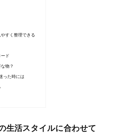
単にしたい！ 自分がどのくらいの洋服を持っているのか、数えたことあります
理！引き出しのポジションを明確に。デスクの整頓術
見やすく整理できる
なされている男性は、できるオトコの証です。 たかが引き出し、されど引き出
ロード
要な物？
的な掃除頻度とおすすめの掃除方法を徹底解説
迷った時には
だし、汚れも目立たないからとあまり掃除をしないという人の方が多いかもしれま
る
の引っ越しで荷物を減らすメリット！コツと手順を解説
ている人の中には、今住んでいる住宅から新居への引っ越しをする人もいますよ
の生活スタイルに合わせて
.