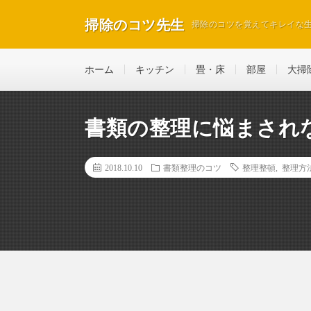
掃除のコツ先生
掃除のコツを覚えてキレイな
ホーム
キッチン
畳・床
部屋
大掃
書類の整理に悩まされ
2018.10.10
書類整理のコツ
整理整頓
,
整理方