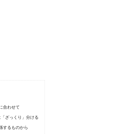
くする方法！面倒な掃除を楽しくして部屋を掃除しよう
面倒でどうしても重い腰が上がらないという人もいますよね。掃除を楽しくする方
きない人の心理と特徴！片付けが苦手な人向け整頓術
が苦手だと感じている方はたくさんいると思います。 子供の頃からいつも親に
に保つコツ。最低限以下までモノを減らす意識を持つ
つコツ。 部屋を綺麗な状態で使い続けたい。 やろうと思わなくても、片付いた状
に合わせて
は「ざっくり」分ける
係するものから
を簡単にしたいのなら、洋服の数を減らすこと