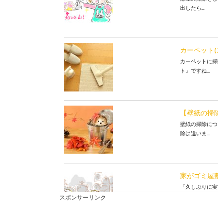
出したら...
カーペット
カーペットに掃
ト』ですね...
【壁紙の掃
壁紙の掃除につ
除は違いま...
家がゴミ屋
「久しぶりに実
ね。小さ...
スポンサーリンク