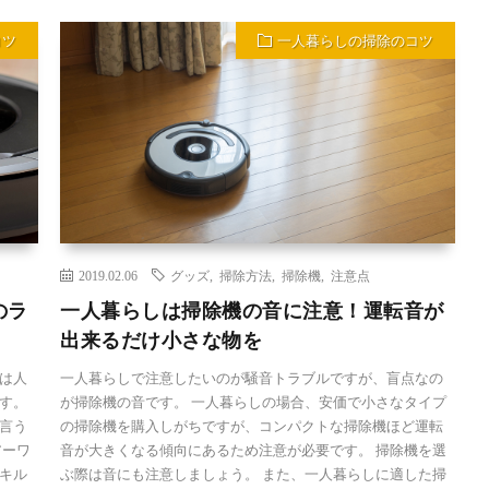
コツ
一人暮らしの掃除のコツ
2019.02.06
グッズ
,
掃除方法
,
掃除機
,
注意点
のラ
一人暮らしは掃除機の音に注意！運転音が
出来るだけ小さな物を
は人
一人暮らしで注意したいのが騒音トラブルですが、盲点なの
す。
が掃除機の音です。 一人暮らしの場合、安価で小さなタイプ
言う
の掃除機を購入しがちですが、コンパクトな掃除機ほど運転
アーワ
音が大きくなる傾向にあるため注意が必要です。 掃除機を選
キル
ぶ際は音にも注意しましょう。 また、一人暮らしに適した掃