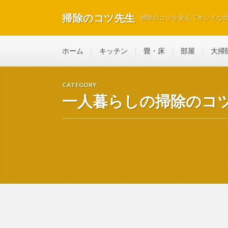
掃除のコツ先生
掃除のコツを覚えてキレイな
ホーム
キッチン
畳・床
部屋
大掃
CATEGORY
一人暮らしの掃除のコ