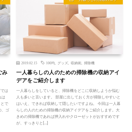
2019.02.15
100均
,
グッズ
,
収納術
,
掃除機
ごみ
一人暮らしの人のための掃除機の収納アイ
デアをご紹介します
どでは
一人暮らしをしていると、掃除機をどこに収納しようか悩む
れは
人も多いと言います。 部屋に出しておく方が掃除しやすいと
ことで
はいえ、できれば収納して隠したいですよね。 今回は一人暮
の、ゴ
らしの人のための掃除機の収納アイデアをご紹介します。大
きめの掃除機であれば押入れやクローゼットがおすすめです
が、すっきりと[…]