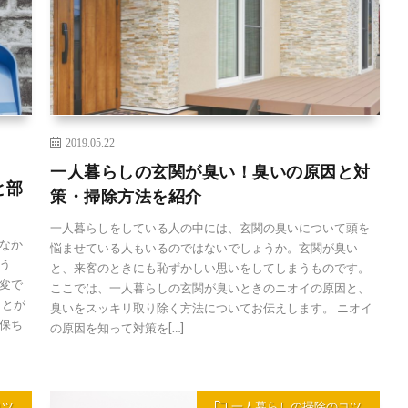
2019.05.22
一人暮らしの玄関が臭い！臭いの原因と対
と部
策・掃除方法を紹介
一人暮らしをしている人の中には、玄関の臭いについて頭を
なか
悩ませている人もいるのではないでしょうか。玄関が臭い
う
と、来客のときにも恥ずかしい思いをしてしまうものです。
変で
ここでは、一人暮らしの玄関が臭いときのニオイの原因と、
ことが
臭いをスッキリ取り除く方法についてお伝えします。 ニオイ
保ち
の原因を知って対策を[…]
コツ
一人暮らしの掃除のコツ