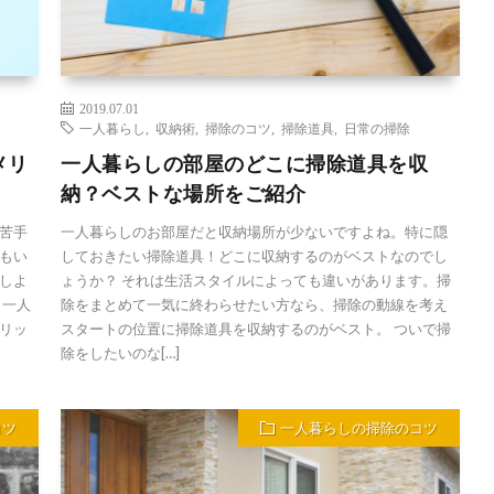
2019.07.01
一人暮らし
,
収納術
,
掃除のコツ
,
掃除道具
,
日常の掃除
メリ
一人暮らしの部屋のどこに掃除道具を収
納？ベストな場所をご紹介
苦手
一人暮らしのお部屋だと収納場所が少ないですよね。特に隠
もい
しておきたい掃除道具！どこに収納するのがベストなのでし
しよ
ょうか？ それは生活スタイルによっても違いがあります。掃
、一人
除をまとめて一気に終わらせたい方なら、掃除の動線を考え
リッ
スタートの位置に掃除道具を収納するのがベスト。 ついで掃
除をしたいのな[…]
コツ
一人暮らしの掃除のコツ