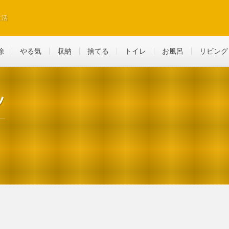
生活
除
やる気
収納
捨てる
トイレ
お風呂
リビング
ツ