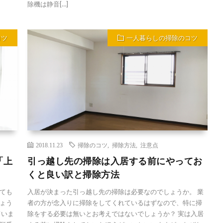
除機は静音[…]
コツ
一人暮らしの掃除のコツ
2018.11.23
掃除のコツ
,
掃除方法
,
注意点
「上
引っ越し先の掃除は入居する前にやってお
くと良い訳と掃除方法
ても
入居が決まった引っ越し先の掃除は必要なのでしょうか。 業
ょう
者の方が念入りに掃除をしてくれているはずなので、特に掃
ていま
除をする必要は無いとお考えではないでしょうか？ 実は入居