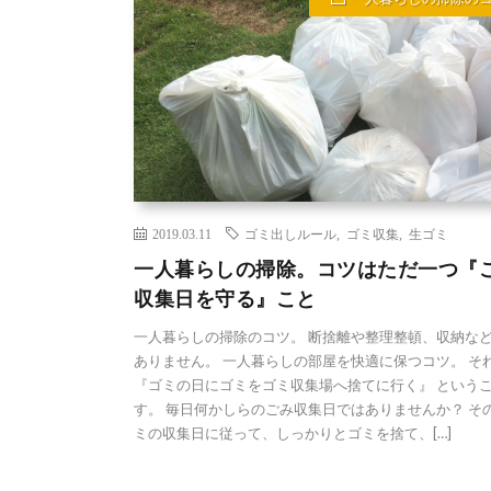
2019.03.11
ゴミ出しルール
,
ゴミ収集
,
生ゴミ
一人暮らしの掃除。コツはただ一つ『
収集日を守る』こと
一人暮らしの掃除のコツ。 断捨離や整理整頓、収納な
ありません。 一人暮らしの部屋を快適に保つコツ。 そ
『ゴミの日にゴミをゴミ収集場へ捨てに行く』 という
す。 毎日何かしらのごみ収集日ではありませんか？ そ
ミの収集日に従って、しっかりとゴミを捨て、[…]