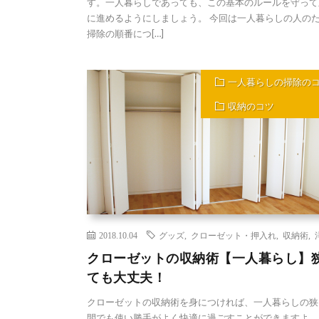
す。一人暮らしであっても、この基本のルールを守って
に進めるようにしましょう。 今回は一人暮らしの人の
掃除の順番につ[…]
一人暮らしの掃除の
収納のコツ
2018.10.04
グッズ
,
クローゼット・押入れ
,
収納術
,
クローゼットの収納術【一人暮らし】
ても大丈夫！
クローゼットの収納術を身につければ、一人暮らしの狭
間でも使い勝手がよく快適に過ごすことができますよ。