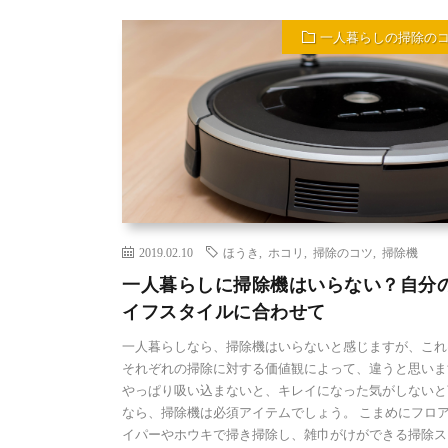
一人暮らしの掃除の
2019.02.10
ほうき
,
ホコリ
,
掃除のコツ
,
掃除機
一人暮らしに掃除機はいらない？自分
イフスタイルに合わせて
一人暮らしなら、掃除機はいらないと感じますが、これ
それぞれの掃除に対する価値観によって、違うと思いま
やっぱり吸い込まないと、キレイになった気がしないと
なら、掃除機は必須アイテムでしょう。 こまめにフロ
イパーやホウキで掃き掃除し、雑巾がけができる掃除ス