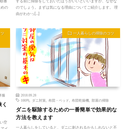
順番
する前に掃除をしておいたほうがいいといいますが、なぜな
ための
のでしょう。まずは気になる理由についてご紹介します。 理
由がわかっ[…]
コツ
一人暮らしの掃除のコツ
洋服
2018.09.28
100均
,
ダニ対策
,
布団・ベッド
,
布団乾燥機
,
部屋の掃除
狭く
ダニを駆除するための一番簡単で効果的な
方法を教えます
い空
一人暮らしをしていると、ダニに刺されるかもしれないと不
 アイ