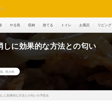
生活
除
やる気
収納
捨てる
トイレ
お風呂
リビング
消しに効果的な方法との匂い
策
,
焼き肉
消しに効果的な方法との匂いの予防法