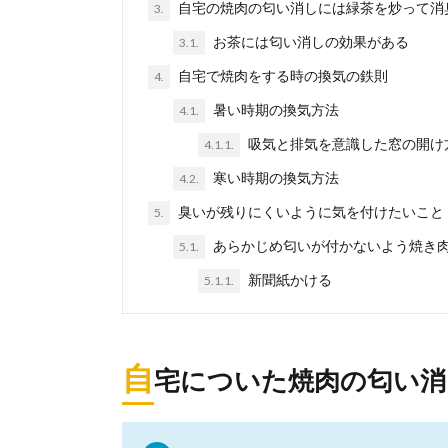
自宅の焼肉の匂い消しには緑茶を炒って消
3.
お茶には匂い消しの効果がある
3.1.
自宅で焼肉をする時の換気の鉄則
4.
暑い時期の換気方法
4.1.
吸気と排気を意識した窓の開け
4.1.1.
寒い時期の換気方法
4.2.
臭いが残りにくいように気を付けたいこと
5.
あらかじめ匂いが付かないよう焼き
5.1.
新聞紙かける
5.1.1.
自
宅についた焼肉の匂い消
部屋の掃除
部屋の掃除はど
頻...