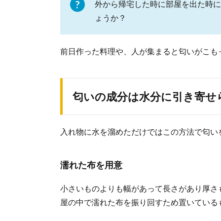
外から帰宅した時に部屋を出た時に
ょうか？
掃除するな
掃除はまず、ほ
わと、...
前日作った料理や、人が集まると匂いがこも
一人暮らし
匂いの成分は水分に引き寄せ
一人暮らしだと
と、気がつい...
入れ物に水を溜めただけではこの方法で匂い
濡れた布を用意
小さいものよりも幅があって長さがあり厚さ
屋の中で濡れた布を振り回すため置いている