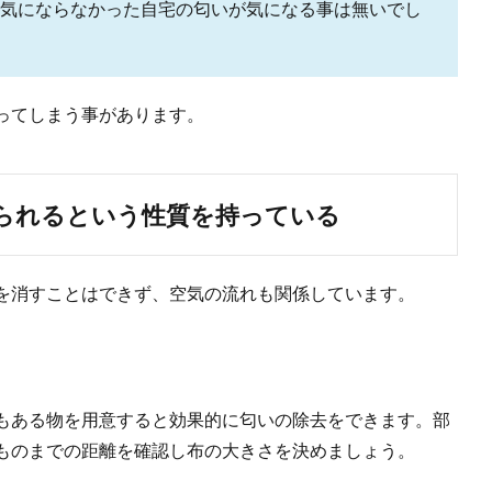
気にならなかった自宅の匂いが気になる事は無いでし
らほこり取り！楽しく手作りマイホコリ取りの作り方
こり取りから始めましょう。 一生懸命掃除機を掛けていても、どこからかふわふ
ってしまう事があります。
の部屋をいつもキレイに！簡単に掃除するコツをご紹介
られるという性質を持っている
、ついつい掃除を後回しにしてしまうことありませんか？でも後回しにしてしまう
を消すことはできず、空気の流れも関係しています。
もある物を用意すると効果的に匂いの除去をできます。部
ものまでの距離を確認し布の大きさを決めましょう。