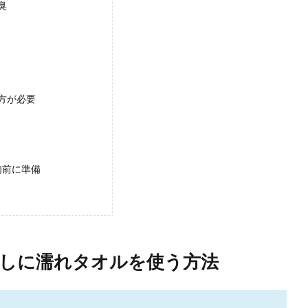
臭
方が必要
肉前に準備
しに濡れタオルを使う方法
頻度、リビング・キッチンなどの理想的な掃除頻度とは
のくらいの頻度が理想的なのか、考えたことがあるでしょうか。 人によって掃除