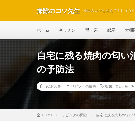
掃除のコツ先生
掃除のコツを覚えてキレイな
ホーム
キッチン
畳・床
部屋
大掃
自宅に残る焼肉の匂い
の予防法
2019.08.04
リビングの掃除
効果
,
匂い
,
家
,
対
リビングの掃除
自宅に残る焼肉の匂い
HOME