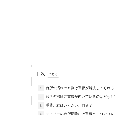
換気扇のフ
換気扇のフィル
んどの...
シンクの掃
シンクの掃除に
か？ ...
重曹を使っ
目次
重曹は掃除にも
でしょうか。...
台所の汚れの８割は重曹が解決してくれる
1.
台所の掃除に重曹が向いているのはどうし
2.
重曹、君はいったい、何者？
3.
デイリーの台所掃除には重曹水一つでＯＫ
4.