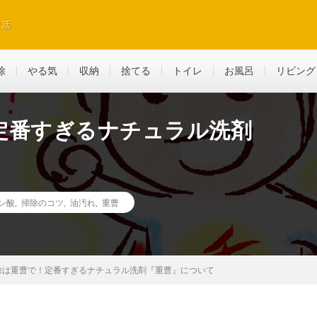
生活
除
やる気
収納
捨てる
トイレ
お風呂
リビング
定番すぎるナチュラル洗剤
ン酸
,
掃除のコツ
,
油汚れ
,
重曹
除は重曹で！定番すぎるナチュラル洗剤『重曹』について