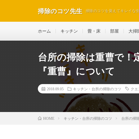
掃除のコツ先生
掃除のコツを覚えてキレイな
ホーム
キッチン
畳・床
部屋
大掃
台所の掃除は重曹で！
『重曹』について
2018.09.05
キッチン・台所の掃除のコツ
クエ
キッチン・台所の掃除のコツ
台所の掃
HOME