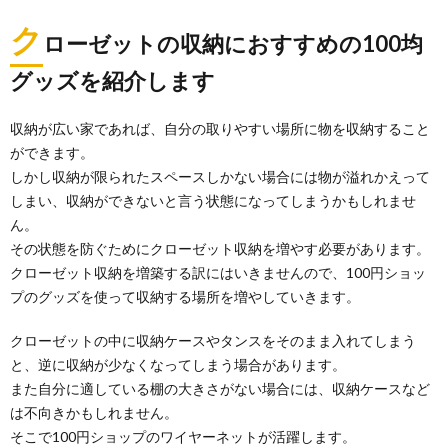
ク
ローゼットの収納におすすめの100均
グッズを紹介します
【おもちゃ収納術】カラーボックスを上手
収納が広い家であれば、自分の取りやすい場所に物を収納すること
に使うコツを解説
ができます。
子供のおもちゃを収納するためにカラーボックスを使
っていても、いつの間にかぐちゃぐちゃになってしま
しかし収納が限られたスペースしかない場合には物が溢れかえって
って...
しまい、収納ができないと言う状態になってしまうかもしれませ
ん。
洋服の収納をおしゃれに見せるコツとその
その状態を防ぐためにクローゼット収納を増やす必要があります。
方法を徹底解説
クローゼット収納を増築する訳にはいきませんので、100円ショッ
クローゼットに収納されている洋服。でも、ただ並ん
プのグッズを使って収納する場所を増やしていきます。
でいるだけになっていませんか？ そこでおすすめ...
クローゼットの中に収納ケースやタンスをそのまま入れてしまう
【洋服の収納術】クローゼットを上手に活
と、逆に収納が少なくなってしまう場合があります。
用するコツを教えます
また自分に適している棚の大きさがない場合には、収納ケースなど
クローゼットはあるのに、ただ洋服をかけているだけ
は不向きかもしれません。
だともっと上手に収納したいと思うこともあるでしょ
そこで100円ショップのワイヤーネットが活躍します。
う。...