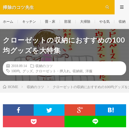
掃除のコツ先生
ホーム
キッチン
畳・床
部屋
大掃除
やる気
収納
クローゼットの収納におすすめの100
均グッズを大特集
2018.09.14
収納のコツ
100均
,
グッズ
,
クローゼット・押入れ
,
収納術
,
洋服
収納のコツ
クローゼットの収納におすすめの100均グッズを
HOME