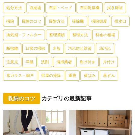
処分方法
収納術
布団・ベッド
布団乾燥機
拭き掃除
掃除
掃除のコツ
掃除方法
掃除機
掃除頻度
排水口
換気扇・フィルター
整理整頓
整理方法
料金の相場
断捨離
日常の掃除
水垢
汚れ防止対策
油汚れ
注意点
洋服
洗剤
清掃業者
焦げ付き
片付け
窓ガラス・網戸
部屋の掃除
重曹
黄ばみ
黒ずみ
収納のコツ
カテゴリの最新記事