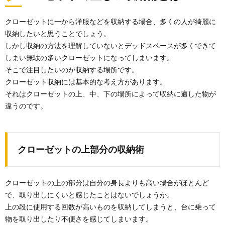
おもちゃって、どんどん増えていきますよね。 キチン
と、キレイに、しっかり分別して片付けられれば良い...
クローゼットに一から洋服などを収納する場合、多くの人が綺麗に
収納したいと思うことでしょう。
しかし収納の方法を理解していないとデッドスペースが多くできて
【クローゼット収納術】バッグは立てて上
しまい無駄の多いクローゼットになってしまいます。
手に収納しよう
そこで注目したいのが収納する場所です。
通勤用バッグやトートバッグなどバッグも数が増えて
クローゼット収納には基本的な考え方があります。
くると置き場所に困ることもあるでしょう。 収納...
それはクローゼットの上、中、下の場所によって収納に適した物が
違うのです。
片付け、収納、整理整頓の正しい順番とや
り方について徹底解説
物があふれている我が家をすっきりさせたいと思って
クローゼットの上部分の収納術
いる人は、話題になっている収納術を試したいと考え
てい...
おもちゃの収納をDIYしたい！年齢に合わ
クローゼットの上の部分は自分の身長よりも高い場合がほとんど
せた片付け方を提案
で、取り出しにくいと感じたことはないでしょうか。
増え続けるおもちゃ。 散らかるおもちゃ。 親が片付け
上の段に使用する回数が高いものを収納してしまうと、台に乗って
やすい収納ではなく、子供が片付けやすい収...
物を取り出したり不便さを感じてしまいます。