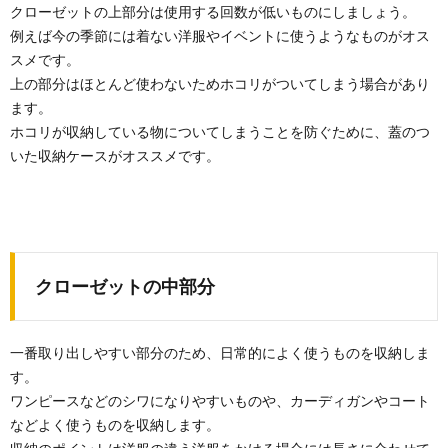
クローゼットの上部分は使用する回数が低いものにしましょう。
例えば今の季節には着ない洋服やイベントに使うようなものがオス
クローゼットの収納術【一人暮らし】狭く
スメです。
ても大丈夫！
上の部分はほとんど使わないためホコリがついてしまう場合があり
クローゼットの収納術を身につければ、一人暮らしの
狭い空間でも使い勝手がよく快適に過ごすことができ
ます。
ます...
ホコリが収納している物についてしまうことを防ぐために、蓋のつ
いた収納ケースがオススメです。
整理整頓のコツ！キッチンは使いやすさを
考えてスッキリと収納
キッチンにはたくさんの物がありますよね。 調味料や
食料品のストック、調理に使うアイテムも引き出しを...
クローゼットの中部分
クローゼットの収納ケースを選ぶときには
『奥行』を意識して
クローゼットを有効活用するには目的に合った収納ケ
一番取り出しやすい部分のため、日常的によく使うものを収納しま
ースを使わなければなりません。 特に、気をつけ...
す。
ワンピースなどのシワになりやすいものや、カーディガンやコート
などよく使うものを収納します。