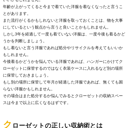
年齡が上がってくると今まで着ていた洋服を着なくなったと言うこ
とがあります。
また流行がくるかもしれないと洋服を取っておくことは、物を大事
にしているという観点から言うと良いことかもしれません。
しかし3年を経過して一度も着ていない洋服は、一度今後も着るかど
うかを判断しましょう。
【おすすめの片付け・収納術】本の整理と
もし着ないと言う洋服であれば処分やリサイクルを考えてもいいか
収納のコツを教えます
もしれません。
一人暮らしで部屋も広くないのに、本だけはたくさん
今後着るかどうかを悩んでいる洋服であれば、ハンガーにかけてク
持っている人はどうやって片付けて収納すればいいか
ローゼットに保管するのではなく衣装ケースに入れるなど別の場所
が一...
に保管しておきましょう。
もし別の場所に保管して年月が経過した洋服であれば、無くても困
クローゼットの収納アイデアと収納方法に
らない洋服かもしれません。
ついてご紹介します！
その場合はまた処分するか悩んでみるとクローゼットの収納スペー
クローゼットの収納アイデアはイロイロあります。 ま
スは今まで以上に広くなるはずです。
ずは、自分のクローゼットの容量と、持ち物の容...
おもちゃの収納ボックス。蓋付き？蓋な
ク
ローゼットの正しい収納術とは
し？片付けやすいのは