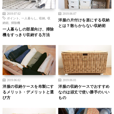
2019.07.02
2019.06.07
ポイント
,
一人暮らし
,
収納
,
収
洋服の片付けを楽にする収納
納術
,
掃除機
とは？散らからない収納術
一人暮らしの部屋向け、掃除
機をすっきり収納する方法
2019.06.02
2019.06.01
洋服の収納ケースを布製にす
洋服の収納ケースでおすすめ
るメリット・デメリットと選
なのは頑丈で使い勝手のいい
び方
もの