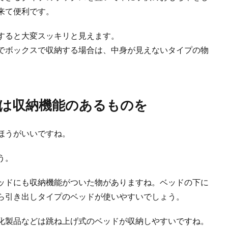
来て便利です。
すると大変スッキリと見えます。
でボックスで収納する場合は、中身が見えないタイプの物
は収納機能のあるものを
てるべき物のリストや捨てるコツをわかりやすく紹介
ものの捨てるべきものがよくわからないという事はありませんか。 最近流行りの
ほうがいいですね。
う。
要なものを捨てることから始めよう！運気も上昇します
ッドにも収納機能がついた物がありますね。ベッドの下に
めにはいらない物を捨てて片付けることが大切だと言われていますが、捨てる物の
ら引き出しタイプのベッドが使いやすいでしょう。
化製品などは跳ね上げ式のベッドが収納しやすいですね。