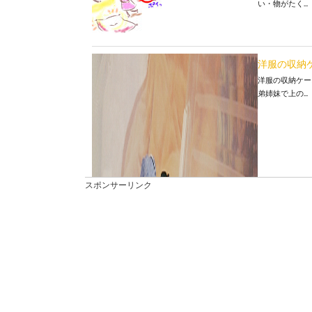
い・物がたく...
洋服の収納
洋服の収納ケー
弟姉妹で上の...
スポンサーリンク