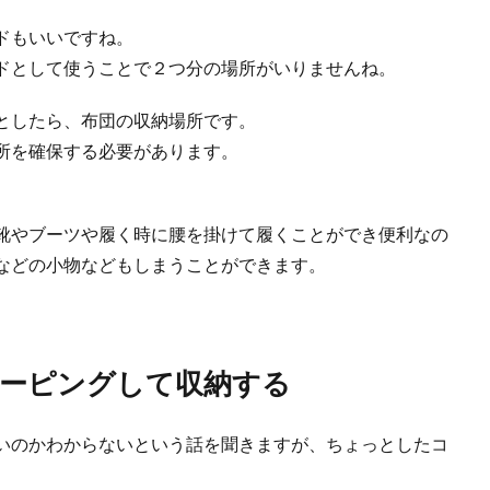
ット収納術】おしゃれに見せるアイデアを紹介します
ドもいいですね。
ットの収納をおしゃれに見せたいと雑誌を見ていても、実際には何から始めてよい
ドとして使うことで２つ分の場所がいりませんね。
としたら、布団の収納場所です。
所を確保する必要があります。
術。調味料を使いやすくする収納アイデアをご紹介
がある調味料。ついつい買いすぎて冷蔵庫の中が調味料であふれてしまっているこ
靴やブーツや履く時に腰を掛けて履くことができ便利なの
などの小物などもしまうことができます。
納に役に立つおすすめ厳選アイデアをご紹介します
に畳んだ洋服を収納しても、気がつくとぐちゃぐちゃになってしまうことはありま
ーピングして収納する
いのかわからないという話を聞きますが、ちょっとしたコ
コツ！キッチンは使いやすさを考えてスッキリと収納
くさんの物がありますよね。 調味料や食料品のストック、調理に使うアイテムも