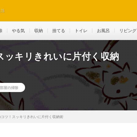
生活
除
やる気
収納
捨てる
トイレ
お風呂
リビング
スッキリきれいに片付く収納
部屋の掃除
のコツ！スッキリきれいに片付く収納術