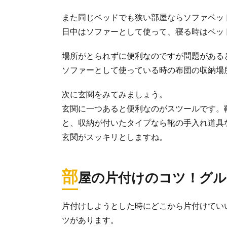
【クローゼ
また同じベッドでも狭い部屋ならソファベッ
自分もクローゼ
日中はソファーとして使って、寝る時はベッ
のかわからな...
場所がとられずに便利なのですが問題がある
ソファーとして使っている時の布団の収納場
冷蔵庫収納
いろいろな種類
次に玄関をみてみましょう。
ともあるので...
玄関に一つあると便利なのがスツールです。
と、収納が付いたタイプなら靴の手入れ道具
玄関がスッキリとしますね。
タンスの収
タンスにきれい
せんか。 ...
部
屋の片付けのコツ！グル
片付けしようとした時にどこから片付けてい
整理整頓の
ツがあります。
キッチンにはた