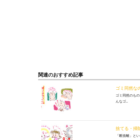
関連のおすすめ記事
ゴミ同然な
ゴミ同然のもの
んなゴ...
捨てる・掃
「断捨離」とい