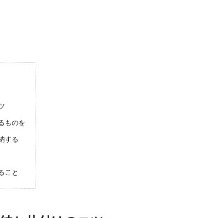
ツ
るものを
納する
ること