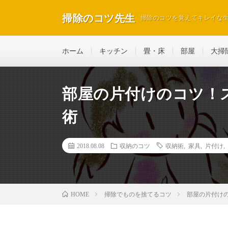
掃除のコツ先生
掃除のコツを覚えてキレイな
ホーム
キッチン
畳・床
部屋
大掃
部屋の片付けのコツ！
術
2018.08.08
収納のコツ
収納術
,
家具
,
片付け
,
掃除でものを捨てるコツ
部屋の片付け
HOME