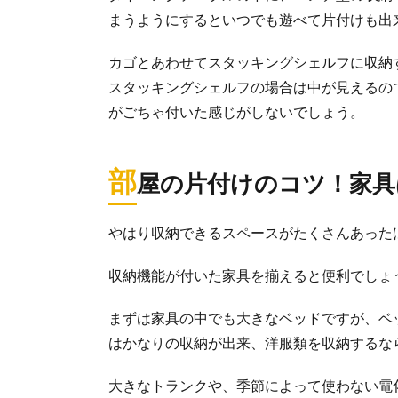
まうようにするといつでも遊べて片付けも出
カゴとあわせてスタッキングシェルフに収納
スタッキングシェルフの場合は中が見えるの
がごちゃ付いた感じがしないでしょう。
部
屋の片付けのコツ！家具
片付けで捨
片付けを始めた
やはり収納できるスペースがたくさんあった
「断捨...
収納機能が付いた家具を揃えると便利でしょ
片付けは不
まずは家具の中でも大きなベッドですが、ベ
運気を上げるた
はかなりの収納が出来、洋服類を収納するな
基準がわから...
大きなトランクや、季節によって使わない電