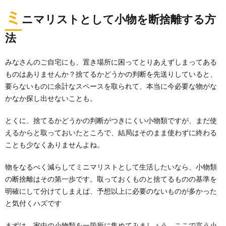
ミ
ニマリストとして小物を断捨離する方
部屋の片付けは手順が大切！片付け下手さ
法
んでも片付けられる方法
片付けが苦手ですぐに部屋が散らかってしまう人はい
みなさんのご自宅にも、置き場所に困ってとりあえずしまってある
ませんか？ 片付けをしようと思いながらもなかな...
ものはありませんか？捨てるかどうかの判断を先送りしていると、
要らないものに余計なスペースを取られて、本当に今必要な物がな
物をすぐ捨てる人の性格とは？断捨離に集
かなか探し出せないことも。
中しすぎるのも危険
物をすぐ捨てる人はどのような性格をしているのか、
とくに、捨てるかどうかの判断がつきにくい小物類ですが、まだ使
気になったことありませんか？ なかなか物を捨てられ...
えるからと取っておいたところで、結局はそのまま使わずに終わる
ことも少なくありませんよね。
掃除や片付けをしてもすっきりしないのは
物をなるべく減らしてミニマリストとして生活したいなら、小物類
ナゼ？原因を突き止める
の断捨離はその第一歩です。取っておくものと捨てるものの基準を
掃除や片付けをしたら気分スッキリ！のはずなのに…。
明確にして分けてしまえば、予想以上に必要のないものが多かった
掃除をしても全然すっきりしないのはどう...
と気付くハズです
片付けのコツ。それは捨てる方法ではな
まずは、家中の小物類を一箇所に集めてみましょう。ここで言う小