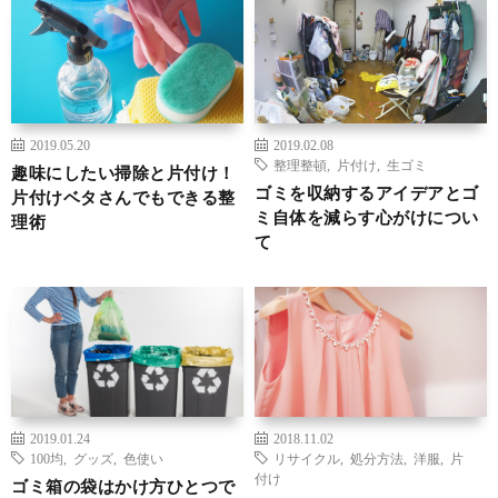
2019.05.20
2019.02.08
整理整頓
,
片付け
,
生ゴミ
趣味にしたい掃除と片付け！
ゴミを収納するアイデアとゴ
片付けベタさんでもできる整
ミ自体を減らす心がけについ
理術
て
2019.01.24
2018.11.02
100均
,
グッズ
,
色使い
リサイクル
,
処分方法
,
洋服
,
片
付け
ゴミ箱の袋はかけ方ひとつで