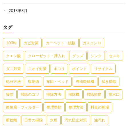
2018年8月
タグ
100均
カビ対策
カーペット・絨毯
ガスコンロ
クエン酸
クローゼット・押入れ
グッズ
シンク
セスキ
ダニ対策
ニオイ対策
ホコリ
ポイント
リサイクル
処分方法
収納術
布団・ベッド
布団乾燥機
拭き掃除
掃除
掃除のコツ
掃除方法
掃除機
掃除頻度
排水口
換気扇・フィルター
整理整頓
整理方法
料金の相場
断捨離
日常の掃除
水垢
汚れ防止対策
油汚れ