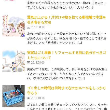
実際に自分の部屋がなかなか片付かない・物がたくさんあっ
てどうしたらいいかわからないという人もいる[…]
運気が上がる！片付けや物を捨てる断捨離で幸運を
引き寄せる方法
2018.08.19
家の中の片付けをすると運気が上がるという話を聞いたこと
がある人もいますよね。物を片付ける・捨てることで運気を
上げることを「断捨離」といいます。 […]
実家はゴミ屋敷！リフォームする前に処分すべきゴ
ミたちについて
2018.08.06
実家がゴミ屋敷。 この現実って、長い年月をかけて積み重ね
てきたものなのでもう、どうすることもできないんですよ
ね。 横目に見ながら自分の人生を歩んで[…]
ゴミ出しの時間は何時までなのかルールをしっかり
守ろう
2018.10.16
ゴミ出しの日は自分でチェックしているつもりでも、うっか
り忘れてしまう時もあるでしょう。 そしてその時に「ゴミ出