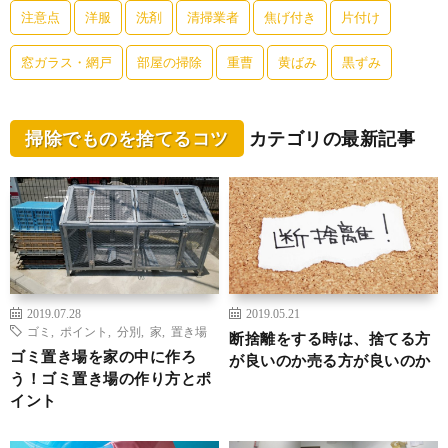
注意点
洋服
洗剤
清掃業者
焦げ付き
片付け
窓ガラス・網戸
部屋の掃除
重曹
黄ばみ
黒ずみ
掃除でものを捨てるコツ
カテゴリの最新記事
2019.07.28
2019.05.21
ゴミ
,
ポイント
,
分別
,
家
,
置き場
断捨離をする時は、捨てる方
ゴミ置き場を家の中に作ろ
が良いのか売る方が良いのか
う！ゴミ置き場の作り方とポ
イント