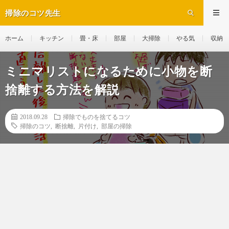
掃除のコツ先生
ホーム
キッチン
畳・床
部屋
大掃除
やる気
収納
ミニマリストになるために小物を断
捨離する方法を解説
2018.09.28
掃除でものを捨てるコツ
掃除のコツ
,
断捨離
,
片付け
,
部屋の掃除