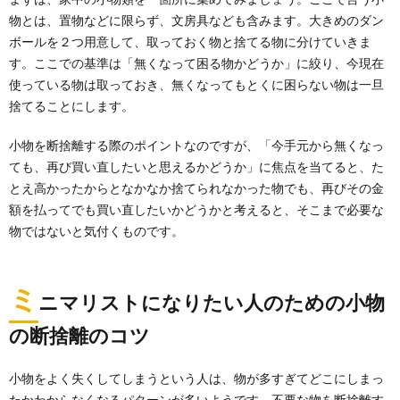
く、自分と向き合うこと
物とは、置物などに限らず、文房具なども含みます。大きめのダン
片付けるコツのセオリーはたくさんあります。 『捨て
ボールを２つ用意して、取っておく物と捨てる物に分けていきま
る コツ』などと検索すると、たくさんの捨てる方法...
す。ここでの基準は「無くなって困る物かどうか」に絞り、今現在
使っている物は取っておき、無くなってもとくに困らない物は一旦
捨てることにします。
汚家を掃除するときの方法とは？ポイント
やコツを紹介します
小物を断捨離する際のポイントなのですが、「今手元から無くなっ
汚家の掃除をするときにはどんな準備が必要なのでし
ても、再び買い直したいと思えるかどうか」に焦点を当てると、た
ょうか？そして、掃除を始めるならどこから？ ...
とえ高かったからとなかなか捨てられなかった物でも、再びその金
額を払ってでも買い直したいかどうかと考えると、そこまで必要な
運気が上がる！片付けや物を捨てる断捨離
物ではないと気付くものです。
で幸運を引き寄せる方法
家の中の片付けをすると運気が上がるという話を聞い
たことがある人もいますよね。物を片付ける・捨てる
ミ
ニマリストになりたい人のための小物
こと...
の断捨離のコツ
ゴミを捨てる夢の意味とは？ゴミと夢占い
について理解しよう
小物をよく失くしてしまうという人は、物が多すぎてどこにしまっ
夢占いが話題になっていますが、自分が見た夢がどん
たかわからなくなるパターンが多いようです。不要な物を断捨離す
な意味を持っているのか気になる人も多いのではない