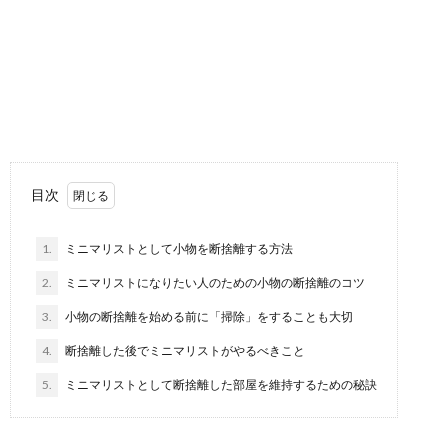
目次
1.
ミニマリストとして小物を断捨離する方法
2.
ミニマリストになりたい人のための小物の断捨離のコツ
3.
小物の断捨離を始める前に「掃除」をすることも大切
4.
断捨離した後でミニマリストがやるべきこと
シンプルライフで快適空間！片付けと捨て
5.
ミニマリストとして断捨離した部屋を維持するための秘訣
るコツで脱汚部屋
物で溢れた散らかった部屋を見て、「掃除をしなくち
ゃなぁ…」と思いながら、なかなか重い腰が上がらな...