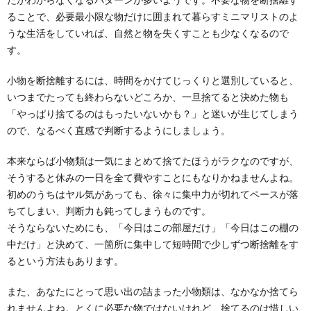
でし...
ることで、必要最小限な物だけに囲まれて暮らすミニマリストのよ
うな生活をしていれば、自然と物を失くすことも少なくなるので
整理と整頓の違いについて。モノも思考も
す。
『整理』『整頓』が必要
整理と整頓の違いについて知っていますか？ 生活環境
小物を断捨離するには、時間をかけてじっくりと選別していると、
の整理整頓ができていれば、思考回路の整理整頓...
いつまでたっても終わらないどころか、一旦捨てると決めた物も
「やっぱり捨てるのはもったいないかも？」と迷いが生じてしまう
ので、なるべく直感で判断するようにしましょう。
捨てられない人の性格はこんな性格。捨て
るコツと捨ててわかる事
本来ならば小物類は一気にまとめて捨てたほうがラクなのですが、
部屋が色々な物で溢れていませんか。 片付けが出来な
そうすると休みの一日を全て費やすことにもなりかねませんよね。
い人や物を捨てられない人はいますが、どんな性...
初めのうちはヤル気があっても、徐々に集中力が切れてペースが落
ちてしまい、判断力も鈍ってしまうものです。
もっと物を減らしたいと何でも捨てるので
そうならないためにも、「今日はこの部屋だけ」「今日はこの棚の
はなくゴールを決めよう
中だけ」と決めて、一箇所に集中して短時間で少しずつ断捨離をす
もっと物を減らしたい、家中の物を断捨離したい！ 片
るという方法もあります。
付けているうちに、どんどん物を捨ててしまう人が増...
また、あなたにとって思い出の詰まった小物類は、なかなか捨てら
れませんよね。とくに必要な物ではないけれど、捨てるのは惜しい