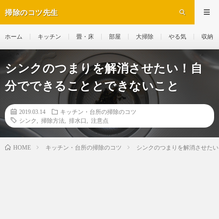
掃除のコツ先生
ホーム
キッチン
畳・床
部屋
大掃除
やる気
収納
シンクのつまりを解消させたい！自
分でできることとできないこと
2019.03.14
キッチン・台所の掃除のコツ
シンク
,
掃除方法
,
排水口
,
注意点
キッチン・台所の掃除のコツ
シンクのつまりを解消させたい
HOME