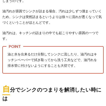
しまうのです。
油汚れが原因でシンクが詰まる場合、汚れは少しずつ溜まっていく
ため、シンクは突然詰まるというよりは徐々に流れが悪くなって気
づくということがほとんどです。
油汚れは、キッチンの詰まりの中でも起こりやすい原因の一つで
シンクのイヤな匂いを今すぐ消臭する方法
す。
と原因について解説
毎日使うキッチンのシンク。そこからイヤな匂いがす
ると、今すぐ消臭したいと思う人の方が多いのではな
油と水を出来るだけ分類してシンクに流したり、油汚れはキ
いで...
ッチンペーパーで拭き取ってから洗う工夫などで、油汚れを
【まな板の消毒方法】熱湯を使った正しい
排水管に付けないようにすることも大切です。
やり方について解説
まな板はしっかり消毒して使わないと食中毒の原因に
なることはわかっていても、自分はちゃんと消毒でき
てい...
自
分でシンクのつまりを解消したい時に
キッチンの掃除はこの洗剤がおすすめ！効
は
果的な掃除方法を解説
毎日料理を作っていると、キッチンの汚れが気になっ