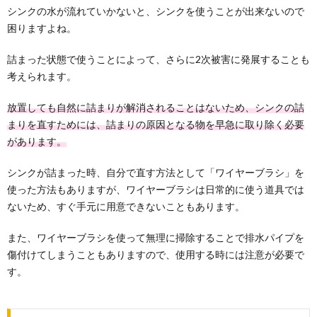
シンクの水が流れていかないと、シンクを使うことが出来ないので
てきますよね。掃除をしたいと思っていても、忙しく
生活...
困りますよね。
台所掃除でシンクをいつも綺麗に保つコツ
詰まった状態で使うことによって、さらに2次被害に発展することも
や苦手でもできる掃除法
考えられます。
台所掃除でシンクも綺麗にしているつもりだけど、す
ぐにまたシンクの汚れが気になるというあなた。 シン...
放置しても自然に詰まりが解消されることはないため、シンクの詰
まりを直すためには、詰まりの原因となる物を早急に取り除く必要
があります。
ガスコンロの掃除方法！五徳の頑固な汚れ
を落とす方法とは
シンクが詰まった時、自分で直す方法として「ワイヤーブラシ」を
ガスコンロの掃除、中でも五徳の掃除はしばらくして
使った方法もありますが、ワイヤーブラシは日常的に使う道具では
いないという人も多いのではないでしょうか。 し...
ないため、すぐ手元に用意できないこともあります。
また、ワイヤーブラシを使って無理に掃除することで排水パイプを
台所の掃除をすると運気が上がる理由と掃
傷付けてしまうこともありますので、使用する時には注意が必要で
除方法を徹底解説
す。
主婦にとって台所は毎日使う場所だとわかっていて
も、一番掃除が面倒だと言えるでしょう。 しかし、...