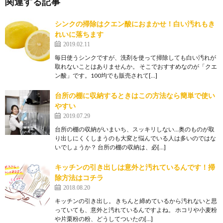
関連する記事
シンクの掃除はクエン酸におまかせ！白い汚れもき
れいに落ちます
2019.02.11
毎日使うシンクですが、洗剤を使って掃除しても白い汚れが
取れないことはありませんか。 そこでおすすめなのが「クエ
ン酸」です。100均でも販売されて[…]
台所の棚に収納するときはこの方法なら簡単で使い
やすい
2019.07.29
台所の棚の収納がいまいち、スッキリしない…奥のものが取
り出しにくくしまうのも大変と悩んでいる人は多いのではな
いでしょうか？ 台所の棚の収納は、必[…]
キッチンの引き出しは意外と汚れているんです！掃
除方法はコチラ
2018.08.20
キッチンの引き出し。 きちんと締めているから汚れないと思
っていても、意外と汚れているんですよね。 ホコリや小麦粉
や片栗粉の粉、どうしてついたの[…]