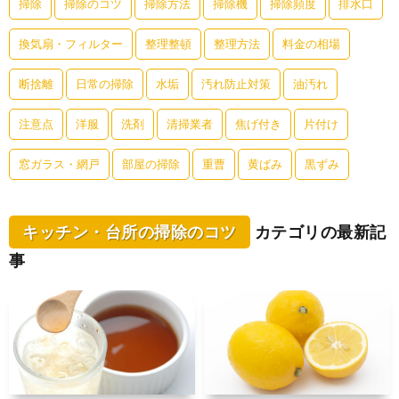
掃除
掃除のコツ
掃除方法
掃除機
掃除頻度
排水口
換気扇・フィルター
整理整頓
整理方法
料金の相場
断捨離
日常の掃除
水垢
汚れ防止対策
油汚れ
注意点
洋服
洗剤
清掃業者
焦げ付き
片付け
窓ガラス・網戸
部屋の掃除
重曹
黄ばみ
黒ずみ
キッチン・台所の掃除のコツ
カテゴリの最新記
事