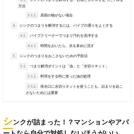
方法
3.1.1.
原因の物がない場合
コンロの掃除方法、頑固な油汚れを徹底的
4.
シンクのつまりを解消するには、パイプの通りをよくする
にきれいにしよう
4.1.
パイプクリーナーでつまり汚れを洗浄する
忙しい主婦にとってコンロの掃除はおろそかになりが
ち。そして油汚れがひどくなってから「よし、掃除し
4.1.1.
時間をおいたら、水を多めに流す
よう...
5.
シンクのつまりをおこさないための予防法
重曹を使って掃除すれば、レンジの汚れは
5.1.
つまり解消ポイントは「油」と「水切りネット」
すべて落とせます
5.1.1.
料理をする時に使った油の処理
レンジは主婦には欠かせないものですが、掃除しない
といろいろな汚れが付いてなかなか落とせなくなって
5.1.2.
排水口に水切りネットを使うことも、詰まりを起こ
しま...
さないためには重要
まな板の手入れ方法。木のまな板を大切に
長く使うためには
まな板の手入れ方法は、まな板の材質によって変わっ
シ
ンクが詰まった！？マンションやアパ
てきます。 木のまな板は包丁のあたりがよいので...
ートなら自分で対処しないほうがいい