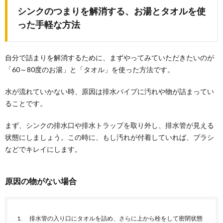
【重曹を使った掃除方法】換気扇の頑固な
シンクのつまりを解消する、お湯とタオルを使
汚れもすべて取れます
った手軽な方法
キッチンの中でも厄介な換気扇の掃除。外し方がわか
らなくて放置してしまっていませんか？ しかし、...
自分で詰まりを解消するために、まずやってみていただきたいのが
「60～80度のお湯」と「タオル」を使った方法です。
五徳掃除は重曹にお任せ！汚れレベルに合
わせた五徳の掃除方法
水が流れていかない時、原因は排水パイプに汚れや物が詰まってい
油汚れが気になる五徳。五徳掃除は重曹１つあれば綺
ることです。
麗になります。 ただし汚れのレベルによって重曹...
まず、シンクの排水口や排水トラップを取り外し、排水管が見える
【掃除を毎日続けるためのやり方とコツ】
状態にしましょう。この時に、もし汚れが付着していれば、ブラシ
キッチンから始めよう
などでキレイにします。
掃除は毎日続けた方が良いとわかってはいても、仕事
している人はゆっくりと掃除してい時間は取れないの
では...
原因の物がない場合
重曹で掃除。排水口のヌメヌメには重曹と
クエン酸が効く
排水管の入り口にタオルを詰め、さらに上から栓をして密閉状態
重曹を掃除で使う時に、最も威力を発揮するのが『排