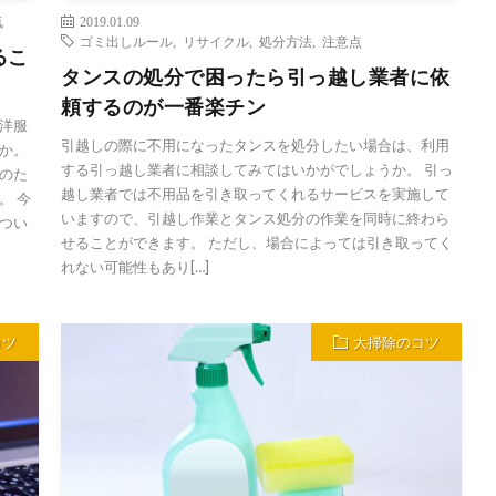
気
2019.01.09
ゴミ出しルール
,
リサイクル
,
処分方法
,
注意点
るこ
タンスの処分で困ったら引っ越し業者に依
頼するのが一番楽チン
洋服
引越しの際に不用になったタンスを処分したい場合は、利用
か。
する引っ越し業者に相談してみてはいかがでしょうか。 引っ
のた
越し業者では不用品を引き取ってくれるサービスを実施して
。 今
いますので、引越し作業とタンス処分の作業を同時に終わら
つい
せることができます。 ただし、場合によっては引き取ってく
れない可能性もあり[…]
コツ
大掃除のコツ