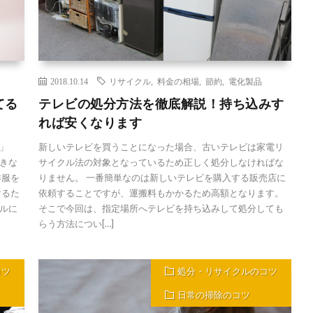
2018.10.14
リサイクル
,
料金の相場
,
節約
,
電化製品
てる
テレビの処分方法を徹底解説！持ち込みす
れば安くなります
」
新しいテレビを買うことになった場合、古いテレビは家電リ
きな
サイクル法の対象となっているため正しく処分しなければな
洋服を
りません。 一番簡単なのは新しいテレビを購入する販売店に
けるた
依頼することですが、運搬料もかかるため高額となります。
ルに
そこで今回は、指定場所へテレビを持ち込みして処分しても
らう方法につい[…]
コツ
処分・リサイクルのコツ
日常の掃除のコツ