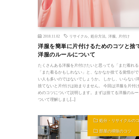
2018.11.02
リサイクル
,
処分方法
,
洋服
,
片付け
洋服を簡単に片付けるためのコツと捨
洋服のルールについて
たくさんある洋服を片付けたいと思っても「まだ着れる
「また着るかもしれない」と、なかなか捨てる覚悟がで
い人も多いのではないでしょうか。 しかし、いらない
捨てないと片付けは始まりません。 今回は洋服を片付
めのコツについて説明します。まずは捨てる洋服のルー
ついて理解しまし[…]
処分・リサイクルの
部屋の掃除のコツ