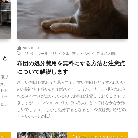
2018.10.13
ゴミ出しルール
,
リサイクル
,
布団・ベッド
,
料金の相場
」と
布団の処分費用を無料にする方法と注意点
について解説します
家電リ
新しい布団を買おうと思っても、古い布団をどうすればいい
分』
のか悩む人も多いのではないでしょうか。 もし、押入れに入
テレビ
れるスペースが空いているのであれば保管しておくこともで
リサ
きますが、マンションに住んでいる人にとってはなかなか難
また、
しいでしょう。 しかし処分するとなると、今度は費用がどの
くらいかかるの[…]
コツ
処分・リサイクルのコツ