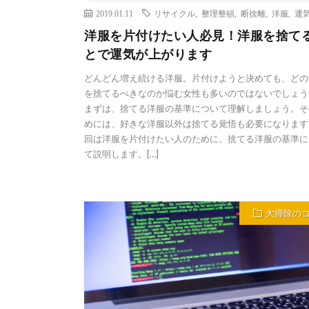
2019.01.11
リサイクル
,
整理整頓
,
断捨離
,
洋服
,
運
洋服を片付けたい人必見！洋服を捨て
とで運気が上がります
どんどん増え続ける洋服。片付けようと決めても、どの
を捨てるべきなのか悩む女性も多いのではないでしょう
まずは、捨てる洋服の基準について理解しましょう。そ
めには、好きな洋服以外は捨てる覚悟も必要になります
回は洋服を片付けたい人のために、捨てる洋服の基準に
て説明します。[…]
大掃除の