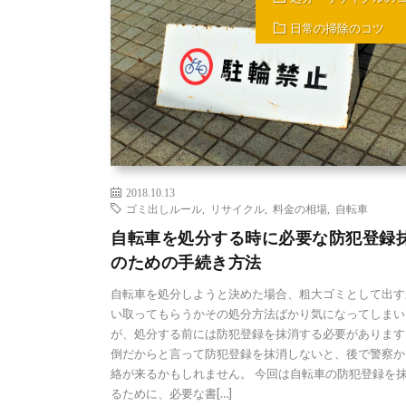
日常の掃除のコツ
2018.10.13
ゴミ出しルール
,
リサイクル
,
料金の相場
,
自転車
自転車を処分する時に必要な防犯登録
のための手続き方法
自転車を処分しようと決めた場合、粗大ゴミとして出す
い取ってもらうかその処分方法ばかり気になってしまい
が、処分する前には防犯登録を抹消する必要があります
倒だからと言って防犯登録を抹消しないと、後で警察か
絡が来るかもしれません。 今回は自転車の防犯登録を
るために、必要な書[…]