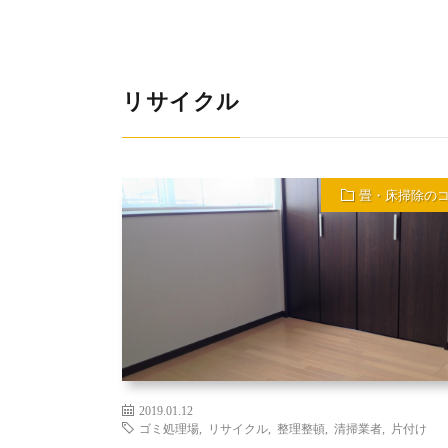
リサイクル
畳・床掃除の
2019.01.12
ゴミ処理場
,
リサイクル
,
整理整頓
,
清掃業者
,
片付け