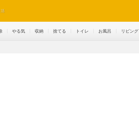
生活
除
やる気
収納
捨てる
トイレ
お風呂
リビング