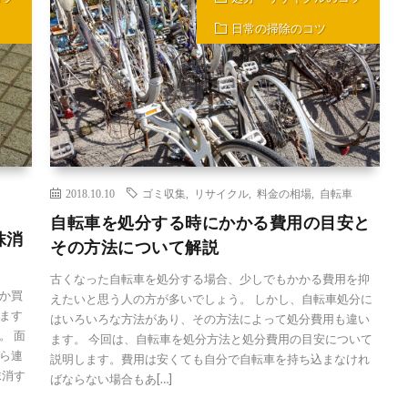
日常の掃除のコツ
2018.10.10
ゴミ収集
,
リサイクル
,
料金の相場
,
自転車
自転車を処分する時にかかる費用の目安と
抹消
その方法について解説
古くなった自転車を処分する場合、少しでもかかる費用を抑
か買
えたいと思う人の方が多いでしょう。 しかし、自転車処分に
ます
はいろいろな方法があり、その方法によって処分費用も違い
。 面
ます。 今回は、自転車を処分方法と処分費用の目安について
ら連
説明します。費用は安くても自分で自転車を持ち込まなけれ
抹消す
ばならない場合もあ[…]