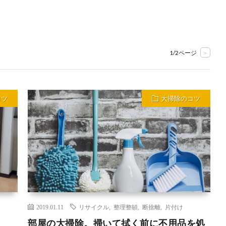
1/2ページ
>
コツ
大掃除のコツ
2019.01.11
リサイクル
,
整理整頓
,
断捨離
,
片付け
部屋の大掃除。掃いて拭く前に不用品を処