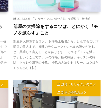
2018.12.26
リサイクル
,
処分方法
,
整理整頓
,
断捨離
ッ
部屋の大掃除をするコツは、とにかく『モ
ノを減らす』こと
が一番
部屋を大掃除するコツ。 お掃除上級者から、とんでもない汚
少しで
部屋の住人まで、掃除のテクニックやレベルの違いがあれ
回収
ど、共通して言えることがあります。 それは「モノを減ら
ょ
す」ということです。 床の掃除、棚の掃除、キッチンの掃
の処分
除、トイレや浴室の掃除。 掃除の方法やセオリー、コツはた
くさんありま[…]
コツ
処分・リサイクルのコツ
部屋の掃除のコツ