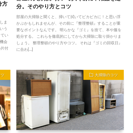
分方
分。そのやり方とコツ
部屋の大掃除と聞くと、掃いて拭いてピカピカに！と思い浮
しま
かぶかもしれませんが、その前に『整理整頓』することが重
いう
要なポイントなんです。 明らかな『ゴミ』を捨て、本や服を
してい
処分する。 これらを徹底的にしてから大掃除に取り掛かりま
機会
しょう。 整理整頓のやり方やコツ。 それは『ゴミの回収日』
の片付
に合わ[…]
コツ
大掃除のコツ