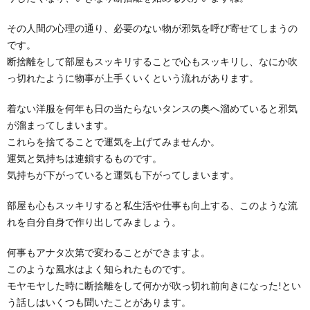
汚れを落とせる！
年末の大掃除やアパートやマンションの退去時など、
その人間の心理の通り、必要のない物が邪気を呼び寄せてしまうの
壁紙の掃除をして綺麗にしたいなら、重曹を使ってみ
です。
ては...
断捨離をして部屋もスッキリすることで心もスッキリし、なにか吹
っ切れたように物事が上手くいくという流れがあります。
着ない洋服を何年も日の当たらないタンスの奥へ溜めていると邪気
が溜まってしまいます。
これらを捨てることで運気を上げてみませんか。
運気と気持ちは連鎖するものです。
気持ちが下がっていると運気も下がってしまいます。
部屋も心もスッキリすると私生活や仕事も向上する、このような流
れを自分自身で作り出してみましょう。
何事もアナタ次第で変わることができますよ。
このような風水はよく知られたものです。
モヤモヤした時に断捨離をして何かが吹っ切れ前向きになった!とい
う話しはいくつも聞いたことがあります。