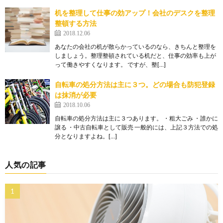
机を整理して仕事の効アップ！会社のデスクを整理
整頓する方法
2018.12.06
あなたの会社の机が散らかっているのなら、きちんと整理を
しましょう。整理整頓されている机だと、仕事の効率も上が
って働きやすくなります。 ですが、整[…]
自転車の処分方法は主に３つ。どの場合も防犯登録
は抹消が必要
2018.10.06
自転車の処分方法は主に３つあります。 ・粗大ごみ ・誰かに
譲る ・中古自転車として販売 一般的には、上記３方法での処
分となりますよね。[…]
人気の記事