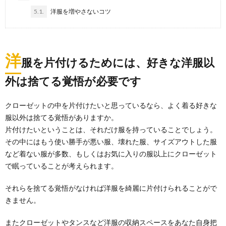
剤を使えば黒ずみを落とすことができるのか悩んでし
5.1.
洋服を増やさないコツ
まう...
シューズクロークの掃除方法と上手な使い
方をご紹介
洋
服を片付けるためには、好きな洋服以
シューズクロークがお家についていると、靴をおくス
ペースが広いゆえに、沢山の靴を置いたままになって
外は捨てる覚悟が必要です
はい...
クローゼットの中を片付けたいと思っているなら、よく着る好きな
服以外は捨てる覚悟がありますか。
片付けたいということは、それだけ服を持っていることでしょう。
その中にはもう使い勝手が悪い服、壊れた服、サイズアウトした服
など着ない服が多数、もしくはお気に入りの服以上にクローゼット
で眠っていることが考えられます。
それらを捨てる覚悟がなければ洋服を綺麗に片付けられることがで
きません。
またクローゼットやタンスなど洋服の収納スペースをあなた自身把