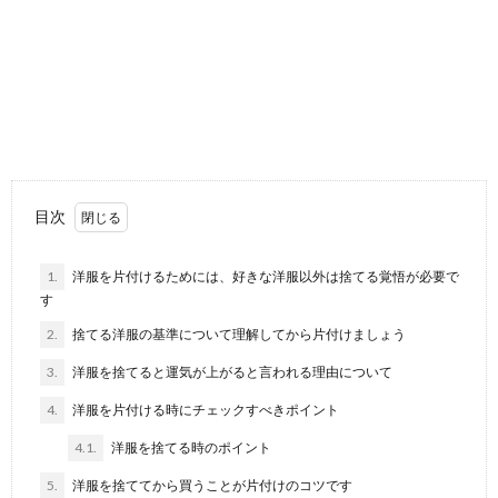
車内の掃除のやり方と手順を徹底解説！女
性でも簡単にできます
車内が汚いと、ドライブしていても気になってしまう
人も多いのではないでしょうか。 そんな時は、夫...
箒掃除のコツ！掃除場所や箒の種類によっ
て掃除方法も変わります
店頭には最新式の掃除機が並んでいますが、あえて箒
目次
での掃除をおすすめします。 コツさえつかめば掃...
1.
洋服を片付けるためには、好きな洋服以外は捨てる覚悟が必要で
す
壁のヤニを落とすにはどんな洗剤を使うべ
き？ヤニ掃除の方法
2.
捨てる洋服の基準について理解してから片付けましょう
壁のヤニを掃除するときにはどのような洗剤を使った
3.
洋服を捨てると運気が上がると言われる理由について
らいいのでしょうか？ できるだけヤニを落としたいけ...
4.
洋服を片付ける時にチェックすべきポイント
便器の黒ずみに効果のある洗剤とそれを使
4.1.
洋服を捨てる時のポイント
用した掃除方法を解説
5.
洋服を捨ててから買うことが片付けのコツです
掃除してもなかなか取れない便器の黒ずみ。どんな洗