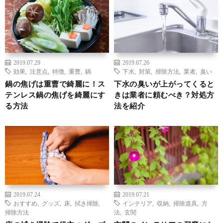
2019.07.29
2019.07.26
効果
,
注意点
,
特徴
,
重曹
,
鍋
下水
,
対策
,
掃除方法
,
業者
,
臭い
鍋の焦げは重曹で綺麗に！ス
下水の臭いが上がってくると
テンレス鍋の焦げを綺麗にす
きは業者に頼むべき？対処方
る方法
法を紹介
2019.07.24
2019.07.21
おすすめ
,
グッズ
,
床
,
拭き掃除
,
インテリア
,
収納
,
掃除道具
,
方
掃除方法
法
,
玄関