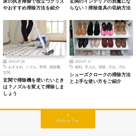
床の拭き掃除で役立つグッズ
玄関のインテリアの邪魔にな
やおすすめ掃除方法を紹介
らない！掃除道具の収納方法
2019.07.20
2019.07.12
おすすめ
,
ノズル
,
専用
,
掃除機
,
便利
,
手入れ
,
掃除
,
方法
,
汚れ
玄関
シューズクロークの掃除方法
玄関で掃除機を使いたいとき
と上手な使い方をご紹介
は？ノズルを変えて掃除しま
しょう
Back to Top