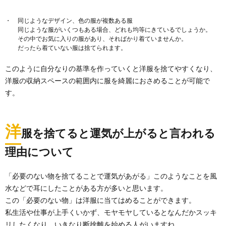
同じようなデザイン、色の服が複数ある服
カーペット掃除はまずブラシでホコリや髪
同じような服がいくつもある場合、どれも均等にきているでしょうか。
の毛をかき出してから
その中でお気に入りの服があり、そればかり着ていませんか。
カーペットにいきなり掃除機をかけるのはＮＧなんで
だったら着ていない服は捨てられます。
すって！ まずは、フローリングをドライシートで...
このように自分なりの基準を作っていくと洋服を捨てやすくなり、
洋服の収納スペースの範囲内に服を綺麗におさめることが可能で
庭の草むしりを業者に依頼する場合の費用
す。
や注意点について解説
せっかく庭があっても、雑草はいつの間にか伸びてく
るもの。 ちょっと草むしりをしていないと庭が雑草で...
洋
服を捨てると運気が上がると言われる
理由について
掃除が苦手な主婦に朗報！苦手な掃除もこ
れで克服できる
「必要のない物を捨てることで運気があがる」このようなことを風
主婦なら掃除が得意、とは限りません。 当然掃除が苦
手で、いつもしようしようとは思っているのになかな...
水などで耳にしたことがある方が多いと思います。
この「必要のない物」は洋服に当てはめることができます。
私生活や仕事が上手くいかず、モヤモヤしているとなんだかスッキ
壁紙掃除は重曹を上手く使うことで簡単に
リしたくなり、いきなり断捨離を始める人がいますね。