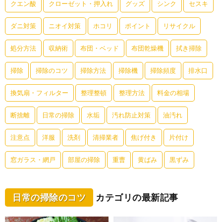
クエン酸
クローゼット・押入れ
グッズ
シンク
セスキ
ダニ対策
ニオイ対策
ホコリ
ポイント
リサイクル
処分方法
収納術
布団・ベッド
布団乾燥機
拭き掃除
掃除
掃除のコツ
掃除方法
掃除機
掃除頻度
排水口
換気扇・フィルター
整理整頓
整理方法
料金の相場
断捨離
日常の掃除
水垢
汚れ防止対策
油汚れ
注意点
洋服
洗剤
清掃業者
焦げ付き
片付け
窓ガラス・網戸
部屋の掃除
重曹
黄ばみ
黒ずみ
日常の掃除のコツ
カテゴリの最新記事