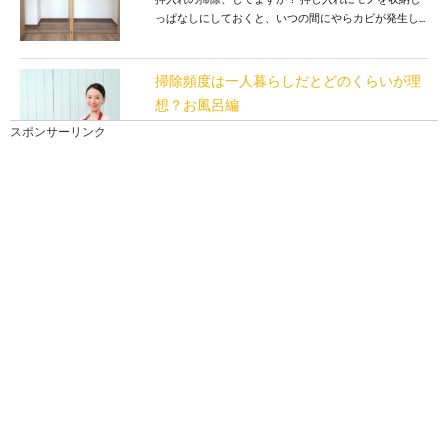
っぱなしにしておくと、いつの間にやらカビが発生し...
掃除頻度は一人暮らしだとどのくらいが理
想？お風呂編
就職を機に一人暮らしを始めて掃除をする機会も増え
スポンサーリンク
ますが、お風呂好きな人にとって気になるのが、お風
呂掃...
掃除の基本。部屋を掃除する順番とキレイ
を保つコツについて
掃除の基本。 部屋を掃除するのに順番ってあるのでし
ょうか？ 掃除をしても、キレイになった、片...
レンジ掃除にはクエン酸を使おう！その効
果と注意点について
いろいろな掃除に使用できるクエン酸ですが、レンジ
を掃除する時でも活躍します。 中でも水垢などの...