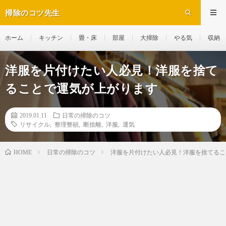
掃除のコツ先生
ホーム
キッチン
畳・床
部屋
大掃除
やる気
収納
洋服を片付けたい人必見！洋服を捨て
ることで運気が上がります
2019.01.11
日常の掃除のコツ
リサイクル
,
整理整頓
,
断捨離
,
洋服
,
運気
日常の掃除のコツ
洋服を片付けたい人必見！洋服を捨てるこ
HOME