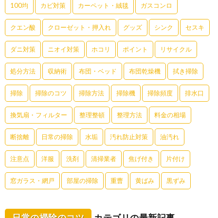
100均
カビ対策
カーペット・絨毯
ガスコンロ
クエン酸
クローゼット・押入れ
グッズ
シンク
セスキ
ダニ対策
ニオイ対策
ホコリ
ポイント
リサイクル
処分方法
収納術
布団・ベッド
布団乾燥機
拭き掃除
掃除
掃除のコツ
掃除方法
掃除機
掃除頻度
排水口
換気扇・フィルター
整理整頓
整理方法
料金の相場
断捨離
日常の掃除
水垢
汚れ防止対策
油汚れ
注意点
洋服
洗剤
清掃業者
焦げ付き
片付け
窓ガラス・網戸
部屋の掃除
重曹
黄ばみ
黒ずみ
日常の掃除のコツ
カテゴリの最新記事