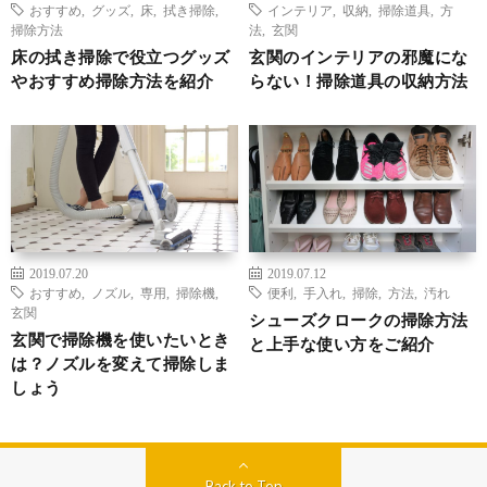
おすすめ
,
グッズ
,
床
,
拭き掃除
,
インテリア
,
収納
,
掃除道具
,
方
掃除方法
法
,
玄関
床の拭き掃除で役立つグッズ
玄関のインテリアの邪魔にな
やおすすめ掃除方法を紹介
らない！掃除道具の収納方法
2019.07.20
2019.07.12
おすすめ
,
ノズル
,
専用
,
掃除機
,
便利
,
手入れ
,
掃除
,
方法
,
汚れ
玄関
シューズクロークの掃除方法
玄関で掃除機を使いたいとき
と上手な使い方をご紹介
は？ノズルを変えて掃除しま
しょう
Back to Top