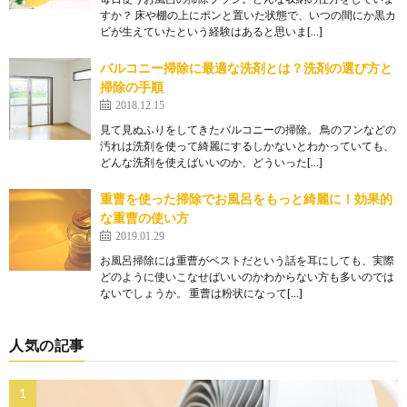
すか？ 床や棚の上にポンと置いた状態で、いつの間にか黒カ
ビが生えていたという経験はあると思いま[…]
バルコニー掃除に最適な洗剤とは？洗剤の選び方と
掃除の手順
2018.12.15
見て見ぬふりをしてきたバルコニーの掃除。 鳥のフンなどの
汚れは洗剤を使って綺麗にするしかないとわかっていても、
どんな洗剤を使えばいいのか、どういった[…]
重曹を使った掃除でお風呂をもっと綺麗に！効果的
な重曹の使い方
2019.01.29
お風呂掃除には重曹がベストだという話を耳にしても、実際
どのように使いこなせばいいのかわからない方も多いのでは
ないでしょうか。 重曹は粉状になって[…]
人気の記事