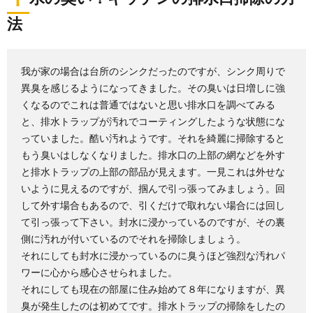
法
【おすすめ洋服収納術】たたみかたを変え
て収納してみよう
我が家の場合は台所のシンクだったのですが、シンク周りで
家族が多いと洋服も増えてしまいますが、クローゼッ
トがあっても収納ケースを使っていてもうまく収納で
異臭を感じるようになってきました。その臭いは日増しに強
きな...
くなるのでこれは普通ではないと思い排水口を調べてみる
と、排水トラップが汚れでコーティングしたような状態にな
パソコンの掃除について。ホコリ取り方法
っていました。酷い汚れようです。それを綺麗に掃除すると
や注意点
もう臭いはしなくなりました。排水口の上部の網などを外す
パソコンの掃除をしよう！ パソコンは内部の熱を逃す
と排水トラップの上部の部品が見えます。一見これは外せな
のに『ファン』が回っています。 その『...
いように見えるのですが、掴んで引っ張ってみましょう。回
して外す場合もあるので、引くだけで取れない場合には回し
レンジ掃除に重曹以外のものを使って頑固
て引っ張って下さい。封水に浸かっているのですが、その裏
な汚れを落としましょう
側に汚れが付いているのでそれを掃除しましょう。
キッチンや洗面台などいろいろな場所に使用できる
それにしても封水に浸かっているのに臭うほど強烈な汚れパ
「重曹」ですが、電子レンジの掃除 には重曹以外にも
ワーに心から感心させられました。
おす...
それにしても現在の部屋に住み始めて８年になりますが、異
臭が発生したのは初めてです。排水トラップの掃除をしたの
網戸掃除に100均アイテムを使えば簡単に