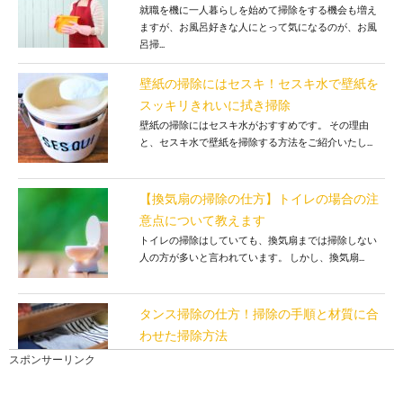
就職を機に一人暮らしを始めて掃除をする機会も増え
ますが、お風呂好きな人にとって気になるのが、お風
呂掃...
壁紙の掃除にはセスキ！セスキ水で壁紙を
スッキリきれいに拭き掃除
壁紙の掃除にはセスキ水がおすすめです。 その理由
と、セスキ水で壁紙を掃除する方法をご紹介いたし...
【換気扇の掃除の仕方】トイレの場合の注
意点について教えます
トイレの掃除はしていても、換気扇までは掃除しない
人の方が多いと言われています。 しかし、換気扇...
タンス掃除の仕方！掃除の手順と材質に合
わせた掃除方法
タンスは定期的に掃除をしないと、ホコリが溜まりカ
スポンサーリンク
ビが生えてしまいます。タンスはいつも綺麗な状態に
した...