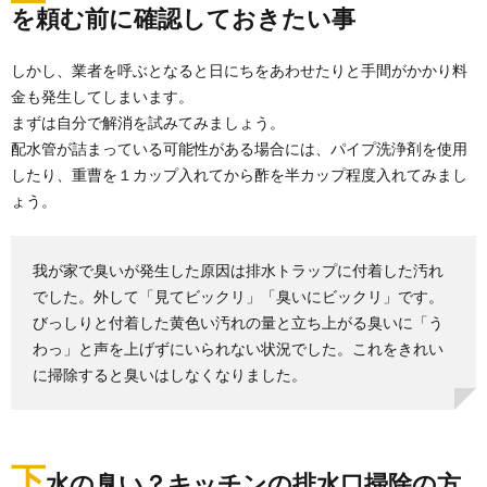
を頼む前に確認しておきたい事
しかし、業者を呼ぶとなると日にちをあわせたりと手間がかかり料
金も発生してしまいます。
まずは自分で解消を試みてみましょう。
配水管が詰まっている可能性がある場合には、パイプ洗浄剤を使用
したり、重曹を１カップ入れてから酢を半カップ程度入れてみまし
ょう。
我が家で臭いが発生した原因は排水トラップに付着した汚れ
でした。外して「見てビックリ」「臭いにビックリ」です。
びっしりと付着した黄色い汚れの量と立ち上がる臭いに「う
わっ」と声を上げずにいられない状況でした。これをきれい
に掃除すると臭いはしなくなりました。
掃除しても発生するほこり。毎日イライラ
しないで過ごしたい
掃除をきちんとしているのに、どうしてほこりって毎
下
水の臭い？キッチンの排水口掃除の方
日毎日アチラコチラに発生するのでしょうか？ 部...