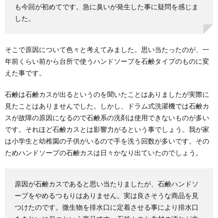
も今回が初めてです。急に臭いが発生した事に疑問を感じま
きれいになります
した。
窓ガラスだけではなく、網戸も掃除した方がいいと聞
いても何を使ってどのように掃除してよいのかわから
ない...
そこで原因について色々と考えてみました。思い当たったのが、一
ワックスを床からはがす方法！剥離作業で
年前くらい前から台所で使うハンドソープを石鹸タイプのものに変
仕上がりが変わります
えた事です。
ワックスを床に塗る時、以前塗られていたワックスを
はがす作業を行っているでしょうか。 はがす作業を省...
石鹸は石鹸カスが出るというのを聞いたことはありましたが実際に
見たことはありませんでした。しかし、ドラム式洗濯機では石鹸カ
スが故障の原因になるので石鹸系の洗剤は使用できないものが多い
部屋が綺麗な男性はどんな人？部屋を見れ
です。それほど石鹸カスとは影響力がるという事でしょう。我が家
ばその人の性格がわかる
は小学生と幼稚園の子供がいるので手を洗う回数が多いです。その
お付き合いをして初めて男性の部屋を訪れた時、あま
ためハンドソープの石鹸カスは日々かなり出ていたのでしょう。
りにも部屋が綺麗で整理整頓されていると、「きっち
りし...
原因が石鹸カスであると思い当たりましたが、石鹸ハンドソ
ープをやめるつもりはありません。実は良さそうな商品を見
つけたのです。微生物を排水口に定着させる事により排水口