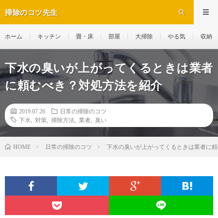
掃除のコツ先生
ホーム
キッチン
畳・床
部屋
大掃除
やる気
収納
下水の臭いが上がってくるときは業者
に頼むべき？対処方法を紹介
2019.07.26
日常の掃除のコツ
下水
,
対策
,
掃除方法
,
業者
,
臭い
日常の掃除のコツ
下水の臭いが上がってくるときは業者に頼
HOME