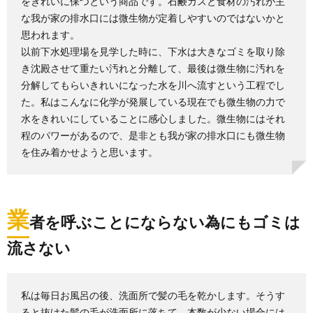
をきれいに保つという商品です。石鹸カスと食材の汚れが主
な我が家の排水口には微生物が定着しやすいのではないかと
思われます。
以前下水処理場を見学した時に、下水は大きなゴミを取り除
き沈殿させて重たい汚れと分離して、最後は微生物に汚れを
分解してもらいきれいになった水を川へ流すという工程でし
た。私はこんなに化学が発展している現在でも微生物の力で
水をきれいにしていることに感心しました。微生物にはそれ
程のパワーがあるので、是非とも我が家の排水口にも微生物
を住み着かせようと思います。
業
者を呼ぶことにならない為にもゴミは
流さない
私は毎日お風呂の後、洗面所で髪の毛を乾かします。そうす
ると抜けた髪の毛が洗面所に落ちて、本数が少ない場合には