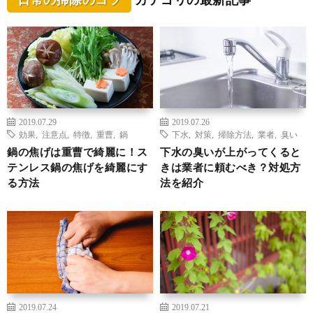
2019.07.29
2019.07.26
効果
,
注意点
,
特徴
,
重曹
,
鍋
下水
,
対策
,
掃除方法
,
業者
,
臭い
鍋の焦げは重曹で綺麗に！ス
下水の臭いが上がってくると
テンレス鍋の焦げを綺麗にす
きは業者に頼むべき？対処方
る方法
法を紹介
2019.07.24
2019.07.21