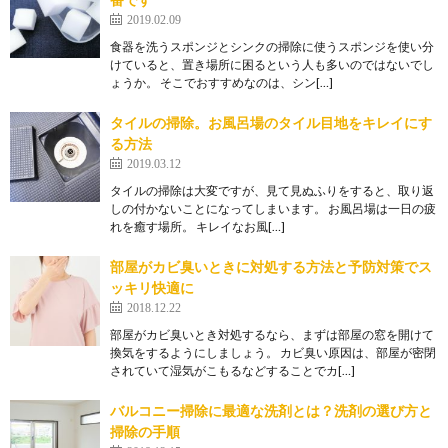
2019.02.09
食器を洗うスポンジとシンクの掃除に使うスポンジを使い分
けていると、置き場所に困るという人も多いのではないでし
ょうか。 そこでおすすめなのは、シン[…]
タイルの掃除。お風呂場のタイル目地をキレイにす
る方法
2019.03.12
タイルの掃除は大変ですが、見て見ぬふりをすると、取り返
しの付かないことになってしまいます。 お風呂場は一日の疲
れを癒す場所。 キレイなお風[…]
部屋がカビ臭いときに対処する方法と予防対策でス
ッキリ快適に
2018.12.22
部屋がカビ臭いとき対処するなら、まずは部屋の窓を開けて
換気をするようにしましょう。 カビ臭い原因は、部屋が密閉
されていて湿気がこもるなどすることでカ[…]
バルコニー掃除に最適な洗剤とは？洗剤の選び方と
掃除の手順