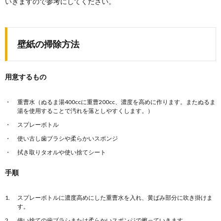
いきますので参考にしてください。
壁紙の掃除方法
用意するもの
重曹水（ぬるま湯400ccに重曹200cc、濃度を高めに作ります。またぬるま
湯を使用することで汚れを落としやすくします。）
スプレーボトル
使い古し歯ブラシや柔らかいスポンジ
拭き取りタオルや使い捨てシート
【書類整理術のコツ】家庭の書類を整理す
るためにやるべきこと
手順
毎日のように増え続ける書類。家庭の中でも領収書や
取扱説明書などいろいろありすぎて、きちんと整理で
きな...
スプレーボトルに濃度高めにした重曹水を入れ、黄ばみ部分に吹き掛けま
す。
玄関の掃除に重曹を使ってピカピカにする
使い捨ての歯ブラシまたは柔らかいスポンジで擦っていきます。