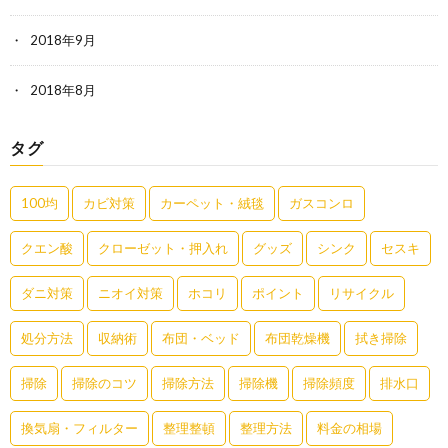
2018年9月
2018年8月
タグ
100均
カビ対策
カーペット・絨毯
ガスコンロ
クエン酸
クローゼット・押入れ
グッズ
シンク
セスキ
ダニ対策
ニオイ対策
ホコリ
ポイント
リサイクル
処分方法
収納術
布団・ベッド
布団乾燥機
拭き掃除
掃除
掃除のコツ
掃除方法
掃除機
掃除頻度
排水口
換気扇・フィルター
整理整頓
整理方法
料金の相場