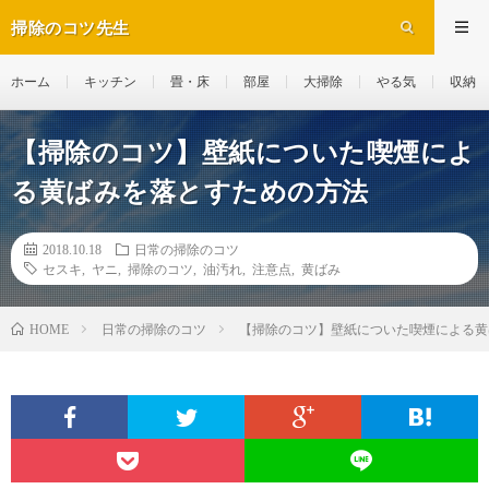
掃除のコツ先生
ホーム
キッチン
畳・床
部屋
大掃除
やる気
収納
【掃除のコツ】壁紙についた喫煙によ
る黄ばみを落とすための方法
2018.10.18
日常の掃除のコツ
セスキ
,
ヤニ
,
掃除のコツ
,
油汚れ
,
注意点
,
黄ばみ
日常の掃除のコツ
【掃除のコツ】壁紙についた喫煙による黄
HOME