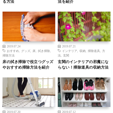
る方法
法を紹介
2019.07.24
2019.07.21
おすすめ
,
グッズ
,
床
,
拭き掃除
,
インテリア
,
収納
,
掃除道具
,
方
掃除方法
法
,
玄関
床の拭き掃除で役立つグッズ
玄関のインテリアの邪魔にな
やおすすめ掃除方法を紹介
らない！掃除道具の収納方法
2019.07.20
2019.07.12