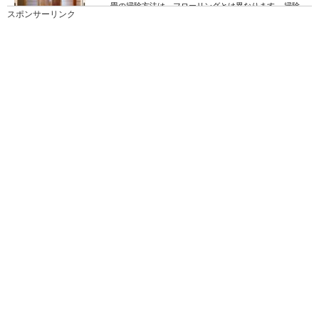
畳の掃除方法は、フローリングとは異なります。 掃除
スポンサーリンク
機の掛け方や、拭き掃除の方法をフローリングと...
【便器掃除のコツ】しつこい尿石を簡単に
落とす方法を教えます
掃除してもなかなか取れない便器についた尿石。特に
男の子のいるママの悩みの一つではないでしょうか。 ...
車内掃除の時はシートの頑固な汚れも落と
すことがポイントです
週末くらいしか車に乗ることがない人も多いかもしれ
ませんが、思ったよりもシートは汚れています。その
ため...
床の拭き掃除で役立つグッズやおすすめ掃
除方法を紹介
床を拭き掃除するときにはどんなグッズがあれば、楽
にできるのでしょうか？床を拭き掃除となると、とて
も大...