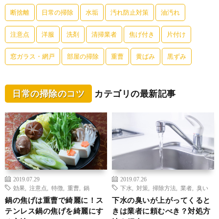
断捨離
日常の掃除
水垢
汚れ防止対策
油汚れ
注意点
洋服
洗剤
清掃業者
焦げ付き
片付け
窓ガラス・網戸
部屋の掃除
重曹
黄ばみ
黒ずみ
日常の掃除のコツ
カテゴリの最新記事
2019.07.29
2019.07.26
効果
,
注意点
,
特徴
,
重曹
,
鍋
下水
,
対策
,
掃除方法
,
業者
,
臭い
鍋の焦げは重曹で綺麗に！ス
下水の臭いが上がってくると
テンレス鍋の焦げを綺麗にす
きは業者に頼むべき？対処方