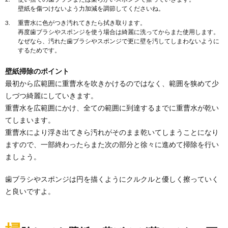
方法とキレイを保つコツ
壁紙を傷つけないよう力加減を調節してくださいね。
玄関の掃除には重曹がオススメです。重曹なら小さな
重曹水に色がつき汚れてきたら拭き取ります。
お子さんが居る家庭でも安心して使うことができま
再度歯ブラシやスポンジを使う場合は綺麗に洗ってからまた使用します。
す。 ...
なぜなら、汚れた歯ブラシやスポンジで更に壁を汚してしまわないように
するためです。
窓の掃除に重曹を使う場合のやり方と注意
壁紙掃除のポイント
点について解説します
最初から広範囲に重曹水を吹きかけるのではなく、範囲を狭めて少
いろいろな場所の掃除に使用できる便利なエコ洗剤
「重曹」ですが、実は窓の掃除にも使うことができま
しづつ綺麗にしていきます。
す。 ...
重曹水を広範囲にかけ、全ての範囲に到達するまでに重曹水が乾い
てしまいます。
窓掃除に新聞紙がおすすめな理由と掃除方
重曹水により浮き出てきら汚れがそのまま乾いてしまうことになり
法について解説します
ますので、一部終わったらまた次の部分と徐々に進めて掃除を行い
大掃除の時しか窓の掃除をしないという人も多いかも
ましょう。
しれませんが、窓はホコリなどによって意外と汚れて
いま...
歯ブラシやスポンジは円を描くようにクルクルと優しく擦っていく
書類整理に便利な100均グッズとおすすめ
と良いですよ。
アイデアをご紹介
子供がいると幼稚園や学校から毎日のようにプリント
が来て、きちんと整理できないママも多いのではない