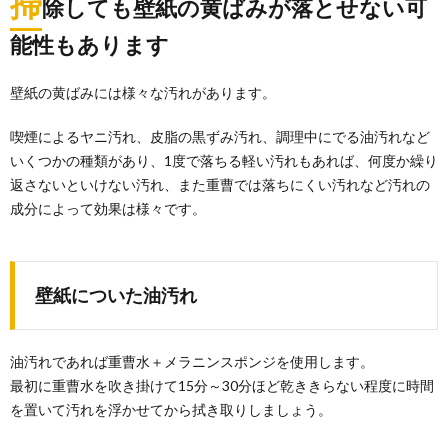
掃
除しても壁紙の黄ばみが落とせない可
でし...
能性もあります
タイルの掃除。お風呂場のタイル目地をキ
レイにする方法
壁紙の黄ばみには様々な汚れがあります。
タイルの掃除は大変ですが、見て見ぬふりをすると、
取り返しの付かないことになってしまいます。 お...
喫煙によるヤニ汚れ、皮脂の黒ずみ汚れ、調理中にでる油汚れなど
いくつかの種類があり、1度で落ちる軽い汚れもあれば、何度か繰り
車のホコリが気になる！掃除方法とおすす
返さないといけない汚れ、また重曹では落ちにくい汚れなど汚れの
めのアイテムをご紹介
成分によって効果は様々です。
車のダッシュボードはホコリが目立ちやすいですね。
車に限らず掃除の仕方や頻度は、人それぞれだと...
壁紙についた油汚れ
掃除の順番は曜日別に。効率よく家中まん
べんなく掃除できる方法
掃除の順番を見つけて、効率的で負担にならない自分
油汚れであれば重曹水＋メラニンスポンジを使用します。
流の掃除方法を探しましょう。 曜日ごとに掃除す...
最初に重曹水を吹き掛けて15分～30分ほど乾ききらない程度に時間
を置いて汚れを浮かせてから拭き取りしましょう。