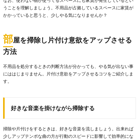
なお、使わない物が使ってるスペースにも家賃が発生しているとい
き場所に困ったことありませんか？ そのままむき出し...
うことを理解しましょう。不用品が占拠しているスペースに家賃が
かかっていると思うと、少しやる気になりませんか？
下水詰まりを解消できる道具とは？困った
時のお助け道具をご紹介
トイレの水が流れないといった下水の詰まり。 一度は
部
屋を掃除し片付け意欲をアップさせる
なんとか自力で解消できても、今後に備えて、下水詰...
方法
手袋を使って掃除しよう！便利な使い方と
不用品を処分するときの判断方法が分かっても、やる気が出ない事
メリットについて解説
にははじまりません。片付け意欲をアップさせるコツをご紹介しま
「ゴム手袋は食器洗いの時にするもの」と思っている
人が多いかもしれませんが、実は掃除にも便利なグッ
す。
ズで...
シンク掃除に使用するスポンジは「使い捨
て」が一番です
好きな音楽を掛けながら掃除する
食器を洗うスポンジとシンクの掃除に使うスポンジを
使い分けていると、置き場所に困るという人も多いの
では...
掃除や片付けをするときは、好きな音楽を流しましょう。出来れば
少しアップテンポな曲の方が行動のスピードに影響して効率的にな