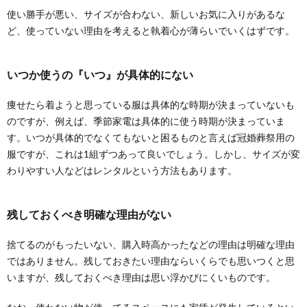
使い勝手が悪い、サイズが合わない、新しいお気に入りがあるな
ど、使っていない理由を考えると執着心が薄らいでいくはずです。
いつか使うの『いつ』が具体的にない
風呂の大掃除をするのに必要な洗剤、道具
痩せたら着ようと思っている服は具体的な時期が決まっていないも
について
のですが、例えば、季節家電は具体的に使う時期が決まっていま
風呂の大掃除に必要な洗剤や道具を紹介します。 浴室
のパーツ別で汚れが違います。 お風呂場の掃...
す。いつが具体的でなくてもないと困るものと言えば冠婚葬祭用の
服ですが、これは1組ずつあって良いでしょう。しかし、サイズが変
わりやすい人などはレンタルという方法もあります。
【書類整理術のコツ】家庭の書類を整理す
るためにやるべきこと
毎日のように増え続ける書類。家庭の中でも領収書や
残しておくべき明確な理由がない
取扱説明書などいろいろありすぎて、きちんと整理で
きな...
捨てるのがもったいない、購入時高かったなどの理由は明確な理由
ではありません。残しておきたい理由ならいくらでも思いつくと思
リビングに掃除機の置き場所を作りたい！
いますが、残しておくべき理由は思い浮かびにくいものです。
生活感が出ない収納方法
掃除機を使う頻度が高いリビングですが、掃除機の置