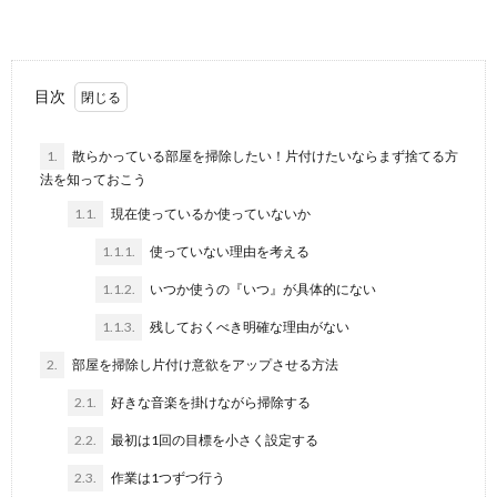
冷蔵庫掃除は重曹で決まり！安心安全な重
曹で冷蔵庫内もピカピカ
大掃除を前に、「そろそろ冷蔵庫掃除もしないと…」と
目次
いう方も多いのではないでしょうか。冷蔵庫掃除で使
う...
1.
散らかっている部屋を掃除したい！片付けたいならまず捨てる方
法を知っておこう
下水の臭いが上がってくるときは業者に頼
むべき？対処方法を紹介
1.1.
現在使っているか使っていないか
洗濯機を置いている脱衣所から下水の臭いがしてくる
1.1.1.
使っていない理由を考える
ときは業者に頼んだほうがいいのでしょうか？ 臭...
1.1.2.
いつか使うの『いつ』が具体的にない
1.1.3.
残しておくべき明確な理由がない
2.
部屋を掃除し片付け意欲をアップさせる方法
2.1.
好きな音楽を掛けながら掃除する
2.2.
最初は1回の目標を小さく設定する
2.3.
作業は1つずつ行う