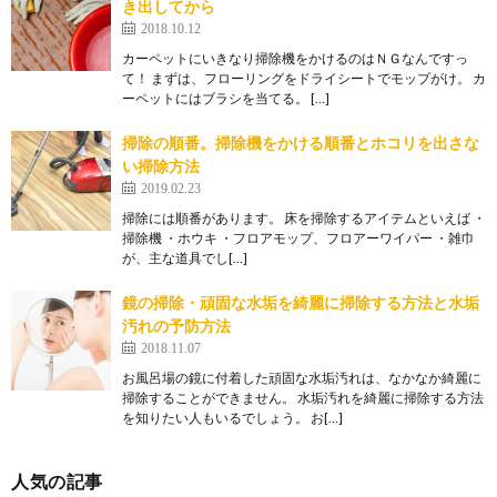
き出してから
2018.10.12
カーペットにいきなり掃除機をかけるのはＮＧなんですっ
て！ まずは、フローリングをドライシートでモップがけ。 カ
ーペットにはブラシを当てる。 […]
掃除の順番。掃除機をかける順番とホコリを出さな
い掃除方法
2019.02.23
掃除には順番があります。 床を掃除するアイテムといえば ・
掃除機 ・ホウキ ・フロアモップ、フロアーワイパー ・雑巾
が、主な道具でし[…]
鏡の掃除・頑固な水垢を綺麗に掃除する方法と水垢
汚れの予防方法
2018.11.07
お風呂場の鏡に付着した頑固な水垢汚れは、なかなか綺麗に
掃除することができません。 水垢汚れを綺麗に掃除する方法
を知りたい人もいるでしょう。 お[…]
人気の記事