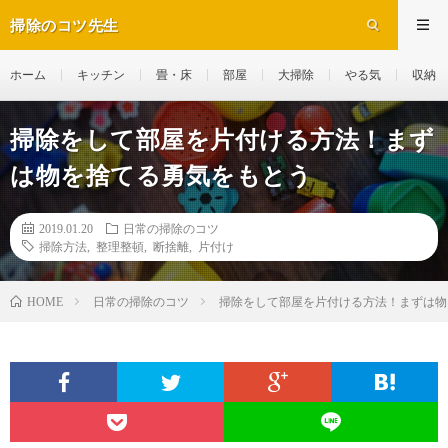
掃除のコツ先生
ホーム
キッチン
畳・床
部屋
大掃除
やる気
収納
掃除をして部屋を片付ける方法！まず
は物を捨てる勇気をもとう
2019.01.20
日常の掃除のコツ
掃除方法
,
整理整頓
,
断捨離
,
片付け
日常の掃除のコツ
掃除をして部屋を片付ける方法！まずは物
HOME