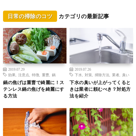
日常の掃除のコツ
カテゴリの最新記事
2019.07.29
2019.07.26
効果
,
注意点
,
特徴
,
重曹
,
鍋
下水
,
対策
,
掃除方法
,
業者
,
臭い
鍋の焦げは重曹で綺麗に！ス
下水の臭いが上がってくると
テンレス鍋の焦げを綺麗にす
きは業者に頼むべき？対処方
る方法
法を紹介