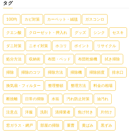
タグ
100均
カビ対策
カーペット・絨毯
ガスコンロ
クエン酸
クローゼット・押入れ
グッズ
シンク
セスキ
ダニ対策
ニオイ対策
ホコリ
ポイント
リサイクル
処分方法
収納術
布団・ベッド
布団乾燥機
拭き掃除
掃除
掃除のコツ
掃除方法
掃除機
掃除頻度
排水口
換気扇・フィルター
整理整頓
整理方法
料金の相場
断捨離
日常の掃除
水垢
汚れ防止対策
油汚れ
注意点
洋服
洗剤
清掃業者
焦げ付き
片付け
窓ガラス・網戸
部屋の掃除
重曹
黄ばみ
黒ずみ