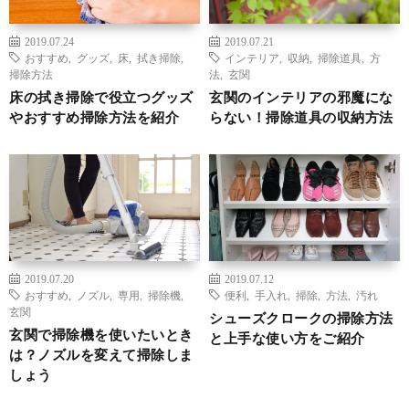
2019.07.24
2019.07.21
おすすめ
,
グッズ
,
床
,
拭き掃除
,
インテリア
,
収納
,
掃除道具
,
方
掃除方法
法
,
玄関
床の拭き掃除で役立つグッズ
玄関のインテリアの邪魔にな
やおすすめ掃除方法を紹介
らない！掃除道具の収納方法
2019.07.20
2019.07.12
おすすめ
,
ノズル
,
専用
,
掃除機
,
便利
,
手入れ
,
掃除
,
方法
,
汚れ
玄関
シューズクロークの掃除方法
玄関で掃除機を使いたいとき
と上手な使い方をご紹介
は？ノズルを変えて掃除しま
しょう