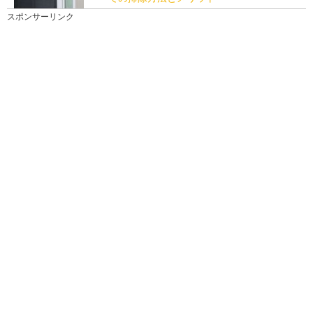
電子レンジの中の汚れを綺麗に掃除したい時は、セス
スポンサーリンク
キ炭酸ソーダを使った掃除がおすすめです。 電子...
クローゼットの掃除をすると運気が上がる
理由と掃除のコツを解説
クローゼットは収納には欠かせない便利なものです
が、気がつくと洗っていない洋服もかけてしまってい
る人も...
髪の毛の掃除。カーペットに落ちた髪の毛
は掃除機では吸いにくい
髪の毛の掃除って、ホントに厄介なんですよね。 掃除
をしても、必ずどこかに落ちている髪の毛。 ...
片付けが苦手でも大丈夫！収納のコツにつ
いて解説します
一人暮らしで物が少ないはずなのに、部屋を片付ける
ことが苦手だと言う人は意外に多いのではないでしょ
うか...