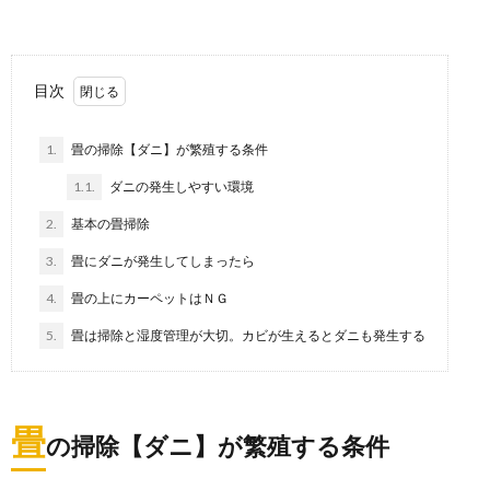
自転車の処分を無料でしたい！お金をかけ
ないで処分する方法
自転車を処分したい！できれば無料で。 自転車を処分
目次
するのに、お金を掛けたくない場合、 １...
1.
畳の掃除【ダニ】が繁殖する条件
おもちゃ収納は100均グッズを組み合わせ
1.1.
ダニの発生しやすい環境
て使うことがポイント
2.
基本の畳掃除
子供のおもちゃはいつの間にかどんどん増えていって
しまい、どうやって収納した方がいいのか悩むママも
3.
畳にダニが発生してしまったら
多い...
4.
畳の上にカーペットはＮＧ
鏡の掃除を簡単に！汚れの種類に合わせた
5.
畳は掃除と湿度管理が大切。カビが生えるとダニも発生する
掃除で簡単に鏡の掃除を
「鏡についた手垢や水垢汚れを綺麗に掃除したい！」
と考えている人もいるのではないでしょうか。簡単に
掃除...
畳
の掃除【ダニ】が繁殖する条件
正月に掃除や洗濯をするのはダメ？意外と
知らない正月のタブー