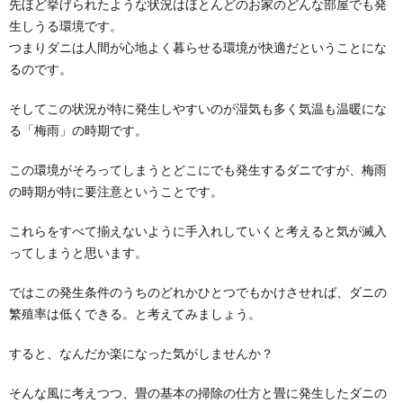
先ほど挙げられたような状況はほとんどのお家のどんな部屋でも発
生しうる環境です。
カーペット掃除はまずブラシでホコリや髪
つまりダニは人間が心地よく暮らせる環境が快適だということにな
の毛をかき出してから
るのです。
カーペットにいきなり掃除機をかけるのはＮＧなんで
すって！ まずは、フローリングをドライシートで...
そしてこの状況が特に発生しやすいのが湿気も多く気温も温暖にな
る「梅雨」の時期です。
この環境がそろってしまうとどこにでも発生するダニですが、梅雨
の時期が特に要注意ということです。
これらをすべて揃えないように手入れしていくと考えると気が滅入
ってしまうと思います。
ではこの発生条件のうちのどれかひとつでもかけさせれば、ダニの
繁殖率は低くできる。と考えてみましょう。
すると、なんだか楽になった気がしませんか？
そんな風に考えつつ、畳の基本の掃除の仕方と畳に発生したダニの