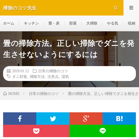
掃除のコツ先生
ホーム
キッチン
畳・床
部屋
大掃除
やる気
収納
畳の掃除方法。正しい掃除でダニを発
生させないようにするには
2019.01.12
日常の掃除のコツ
ダニ対策
,
掃除方法
,
注意点
,
湿気
日常の掃除のコツ
畳の掃除方法。正しい掃除でダニを発生さ
HOME