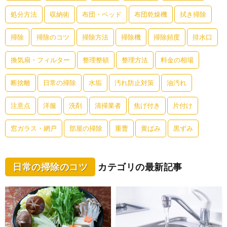
処分方法
収納術
布団・ベッド
布団乾燥機
拭き掃除
掃除
掃除のコツ
掃除方法
掃除機
掃除頻度
排水口
換気扇・フィルター
整理整頓
整理方法
料金の相場
断捨離
日常の掃除
水垢
汚れ防止対策
油汚れ
注意点
洋服
洗剤
清掃業者
焦げ付き
片付け
窓ガラス・網戸
部屋の掃除
重曹
黄ばみ
黒ずみ
日常の掃除のコツ
カテゴリの最新記事