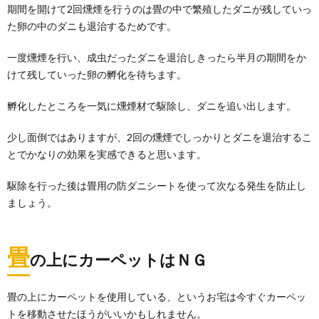
期間を開けて2回燻煙を行うのは畳の中で繁殖したダニが残していっ
た卵の中のダニも退治するためです。
一度燻煙を行い、成虫だったダニを退治しきったら半月の期間をか
けて残していった卵の孵化を待ちます。
孵化したところを一気に燻煙材で駆除し、ダニを追い出します。
少し面倒ではありますが、2回の燻煙でしっかりとダニを退治するこ
とでかなりの効果を実感できると思います。
駆除を行った後は畳用の防ダニシートを使って次なる発生を防止し
ましょう。
畳
の上にカーペットはＮＧ
畳の上にカーペットを使用している、というお宅は今すぐカーペッ
トを移動させたほうがいいかもしれません。