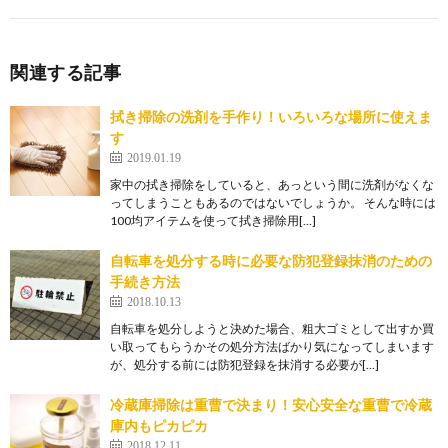
関連する記事
拭き掃除の洗剤を手作り！いろいろな場所に使えま
す
2019.01.19
家中の拭き掃除をしていると、あっという間に洗剤がなくな
ってしまうこともあるのではないでしょうか。 そんな時には
100均アイテムを使って拭き掃除用[…]
自転車を処分する時に必要な防犯登録抹消のための
手続き方法
2018.10.13
自転車を処分しようと決めた場合、粗大ゴミとして出すか買
い取ってもらうかその処分方法ばかり気になってしまいます
が、処分する前には防犯登録を抹消する必要が[…]
冷蔵庫掃除は重曹で決まり！安心安全な重曹で冷蔵
庫内もピカピカ
2018.12.11