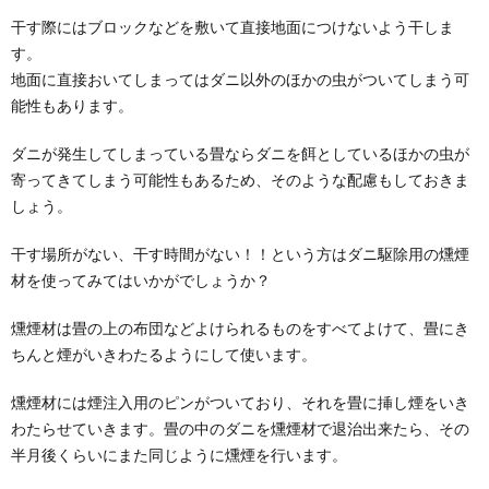
干す際にはブロックなどを敷いて直接地面につけないよう干しま
す。
地面に直接おいてしまってはダニ以外のほかの虫がついてしまう可
能性もあります。
ダニが発生してしまっている畳ならダニを餌としているほかの虫が
寄ってきてしまう可能性もあるため、そのような配慮もしておきま
しょう。
干す場所がない、干す時間がない！！という方はダニ駆除用の燻煙
材を使ってみてはいかがでしょうか？
燻煙材は畳の上の布団などよけられるものをすべてよけて、畳にき
ちんと煙がいきわたるようにして使います。
燻煙材には煙注入用のピンがついており、それを畳に挿し煙をいき
わたらせていきます。畳の中のダニを燻煙材で退治出来たら、その
半月後くらいにまた同じように燻煙を行います。