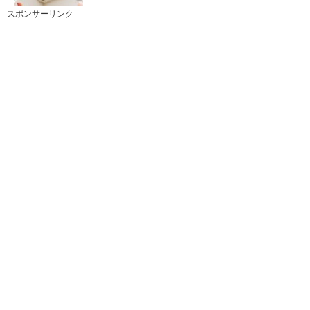
外から帰ってきたときなど、家のリビングや自分の部
スポンサーリンク
屋に入ると、なんだかカビ臭い？と感じることはあり
ませ...
網戸掃除に100均アイテムを使えば簡単に
きれいになります
窓ガラスだけではなく、網戸も掃除した方がいいと聞
いても何を使ってどのように掃除してよいのかわから
ない...
掃除の基本。部屋を掃除する順番とキレイ
を保つコツについて
掃除の基本。 部屋を掃除するのに順番ってあるのでし
ょうか？ 掃除をしても、キレイになった、片...
タンス掃除の仕方！掃除の手順と材質に合
わせた掃除方法
タンスは定期的に掃除をしないと、ホコリが溜まりカ
ビが生えてしまいます。タンスはいつも綺麗な状態に
した...