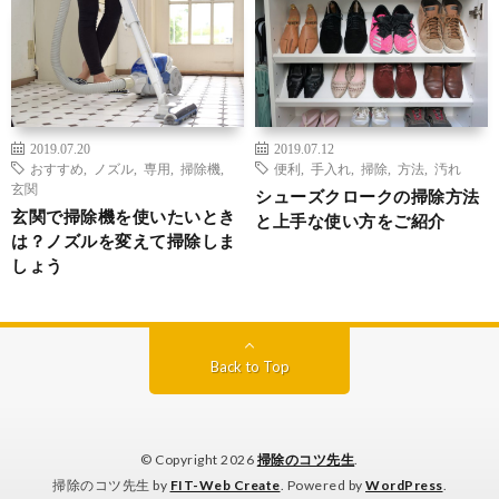
2019.07.20
2019.07.12
おすすめ
,
ノズル
,
専用
,
掃除機
,
便利
,
手入れ
,
掃除
,
方法
,
汚れ
玄関
シューズクロークの掃除方法
玄関で掃除機を使いたいとき
と上手な使い方をご紹介
は？ノズルを変えて掃除しま
しょう
Back to Top
© Copyright 2026
掃除のコツ先生
.
掃除のコツ先生 by
FIT-Web Create
. Powered by
WordPress
.