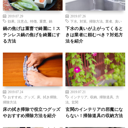
2019.07.29
2019.07.26
効果
,
注意点
,
特徴
,
重曹
,
鍋
下水
,
対策
,
掃除方法
,
業者
,
臭い
鍋の焦げは重曹で綺麗に！ス
下水の臭いが上がってくると
テンレス鍋の焦げを綺麗にす
きは業者に頼むべき？対処方
る方法
法を紹介
2019.07.24
2019.07.21
おすすめ
,
グッズ
,
床
,
拭き掃除
,
インテリア
,
収納
,
掃除道具
,
方
掃除方法
法
,
玄関
床の拭き掃除で役立つグッズ
玄関のインテリアの邪魔にな
やおすすめ掃除方法を紹介
らない！掃除道具の収納方法