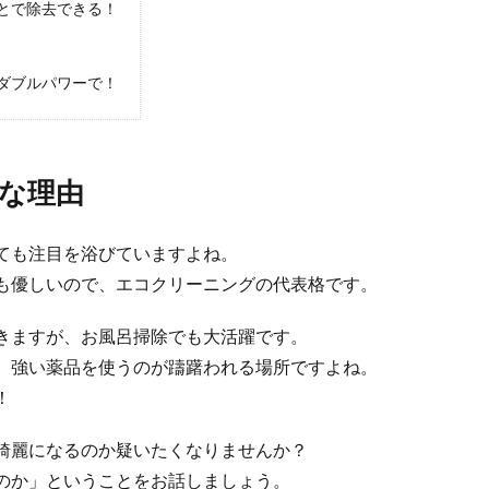
とで除去できる！
けるコツ！片付けが苦手な人でも上手に片付をする方法
苦手で、いつも部屋が散らかっている人もいるのではないでしょうか。そんな片付
ダブルパワーで！
は夜でもいいの？神棚掃除の時間帯と掃除ポイント
な理由
棚を綺麗にしたくても、神棚担当の旦那さんが仕事が忙しく、夜しか掃除する時間
ても注目を浴びていますよね。
も優しいので、エコクリーニングの代表格です。
みに効果のある洗剤とそれを使用した掃除方法を解説
きますが、お風呂掃除でも大活躍です。
なか取れない便器の黒ずみ。どんな洗剤を使えば黒ずみを落とすことができるのか
、強い薬品を使うのが躊躇われる場所ですよね。
！
綺麗になるのか疑いたくなりませんか？
重曹を使いたい！デイリーから大掃除まで。重曹大研究
のか」ということをお話しましょう。
におまかせ！ 一般的な壁紙クロスなら、重曹スプレーで汚れを落とすことができ