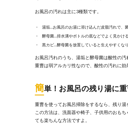
ます。...
お風呂の汚れは主に3種類です。
湯垢…お風呂のお湯に溶け込んだ皮脂汚れで、
掃除の頻度
酵母菌…排水溝やボトルの底などでよく見かけ
最近忙しくてな
度で掃除を...
黒カビ…酵母菌を放置していると生えやすくな
お風呂汚れのうち、湯垢と酵母菌は酸性の汚
重曹は弱アルカリ性なので、酸性の汚れに効
簡
単！お風呂の残り湯に重
重曹を使ってお風呂掃除をするなら、残り湯
この方法は、洗面器や椅子、子供用のおもち
ても楽ちんな方法ですよ。