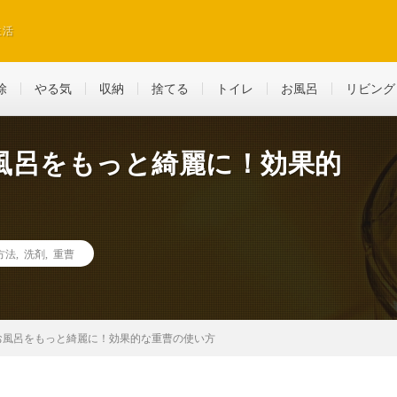
生活
除
やる気
収納
捨てる
トイレ
お風呂
リビング
風呂をもっと綺麗に！効果的
方法
,
洗剤
,
重曹
お風呂をもっと綺麗に！効果的な重曹の使い方