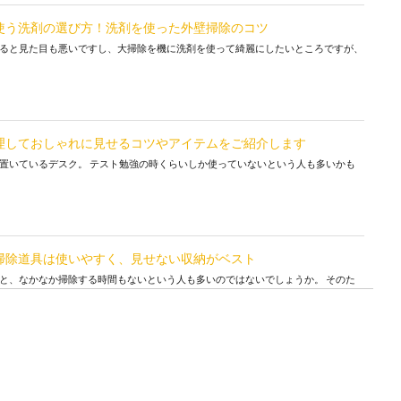
使う洗剤の選び方！洗剤を使った外壁掃除のコツ
ると見た目も悪いですし、大掃除を機に洗剤を使って綺麗にしたいところですが、
理しておしゃれに見せるコツやアイテムをご紹介します
置いているデスク。 テスト勉強の時くらいしか使っていないという人も多いかも
掃除道具は使いやすく、見せない収納がベスト
と、なかなか掃除する時間もないという人も多いのではないでしょうか。 そのた
をして加湿器を綺麗に！カルキにはクエン酸が効果的
普段していますか？ 掃除をしていない加湿器の場合、おそらく白いカルキがこび