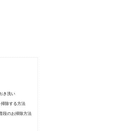
の強い味方ブロワー！ブロワーの特徴や使用上の注意点
頃に庭を埋め尽くしてしまう落ち葉ですが、そのまま放置していては見た目が良く
に必要な洗剤はこれだけ！頑固な汚れも落とせます
黒ずみがついたまま放置してしまうと、掃除してもなかなか落とせずイライラして
おき洗い
を掃除する方法
部屋を片付ける方法！まずは物を捨てる勇気をもとう
手く片付けられないという人は、片付けの方法を知らないからです。 片付けの方
普段のお掃除方法