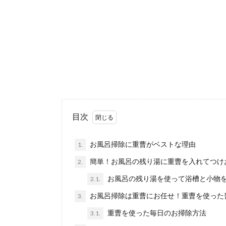
りついてい...
落ち葉掃除
紅葉が終わった
ないし、かと...
便器の掃除
目次
便器に黄ばみや
しまう人も多...
お風呂掃除に重曹がベストな理由
1.
簡単！お風呂の残り湯に重曹を入れてつけ
2.
お風呂の残り湯を使って浴槽と小物
2.1.
掃除をして
掃除が苦手で上
お風呂掃除は重曹にお任せ！重曹を使った
3.
法を知って...
重曹を使った毎日のお掃除方法
3.1.