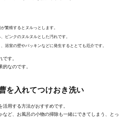
菌が繁殖するとヌルっとします。
の平均が知りたい。気になる回数と場所別の掃除の頻度
る、ピンクのヌルヌルとした汚れです。
かなか掃除の時間がとれないと感じることはありませんか？ 他の人はどの位の頻
り、浴室の壁やパッキンなどに発生するととても厄介です。
れです。
果的なのです。
曹を入れてつけおき洗い
を活用する方法がおすすめです。
ゃなど、お風呂の小物の掃除も一緒にできてしまう、とっ