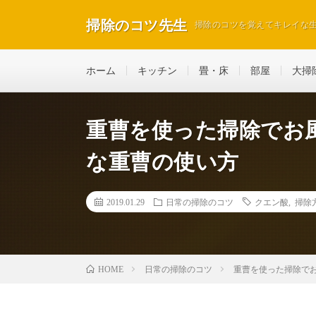
掃除のコツ先生
掃除のコツを覚えてキレイな
ホーム
キッチン
畳・床
部屋
大掃
重曹を使った掃除でお
な重曹の使い方
2019.01.29
日常の掃除のコツ
クエン酸
,
掃除
日常の掃除のコツ
重曹を使った掃除で
HOME