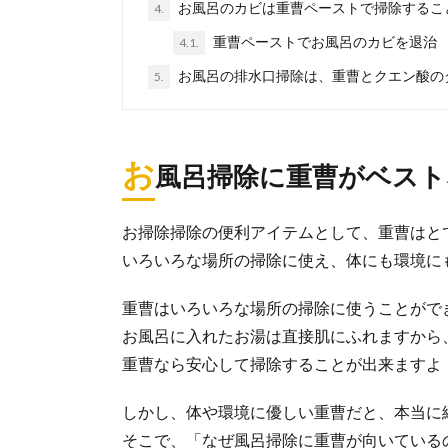
お風呂のカビは重曹ペーストで掃除するこ
4.
部屋を片付
重曹ペーストでお風呂のカビを退治
4.1.
部屋の片付けが
お風呂の排水口掃除は、重曹とクエン酸の
5.
け下手の人で...
お
神棚の掃除
風呂掃除に重曹がベスト
大掃除の際に神
がないという...
お掃除掃除の便利アイテムとして、重曹はと
いろいろな場所の掃除に使え、体にも環境に
便器の黒ず
重曹はいろいろな場所の掃除に使うことがで
掃除してもなか
お風呂に入れたお湯は直接肌にふれますから
悩んでしまう...
重曹なら安心して掃除することが出来ますよ
しかし、体や環境に優しい重曹だと、本当に
壁の掃除に
そこで、「なぜ風呂掃除に重曹が向いている
壁の掃除も重曹