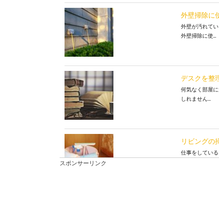
外壁掃除に
外壁が汚れてい
外壁掃除に使...
デスクを整
何気なく部屋に
しれません...
リビングの
仕事をしている
め、時間が...
スポンサーリンク
カルキ掃除
加湿器の掃除は