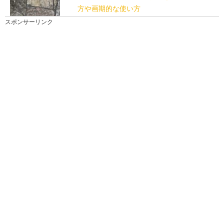
方や画期的な使い方
この前掃除したばかりなのに、もう汚れていると感じ
スポンサーリンク
るのが玄関ではないでしょうか。 玄関はドロ汚れがあ...
家庭の書類の整理が苦手な人のために収納
のコツを解説します
どんどん増えていくレシートや取扱説明書などの書
類。あとでゆっくり整理して収納しようと思っていて
も、な...
部屋が綺麗だとなぜ落ち着かないのか、そ
の裏に隠された心理
部屋が綺麗じゃないと落ち着かない！という人がいる
一方で、部屋が綺麗だと落ち着かない！という人もい
ます...
風呂のブラシの収納の仕方はこれで解決。
いつまでも清潔で長持ち
毎日使うお風呂の掃除ブラシ。どんな収納の仕方をし
ていますか？ 床や棚の上にポンと置いた状態で、いつ...