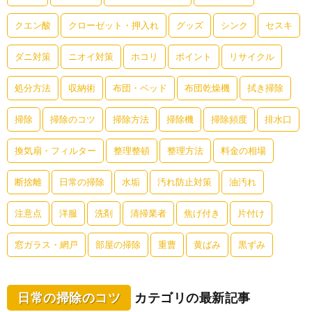
クエン酸
クローゼット・押入れ
グッズ
シンク
セスキ
ダニ対策
ニオイ対策
ホコリ
ポイント
リサイクル
処分方法
収納術
布団・ベッド
布団乾燥機
拭き掃除
掃除
掃除のコツ
掃除方法
掃除機
掃除頻度
排水口
換気扇・フィルター
整理整頓
整理方法
料金の相場
断捨離
日常の掃除
水垢
汚れ防止対策
油汚れ
注意点
洋服
洗剤
清掃業者
焦げ付き
片付け
窓ガラス・網戸
部屋の掃除
重曹
黄ばみ
黒ずみ
日常の掃除のコツ
カテゴリの最新記事