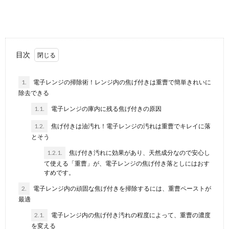
外壁掃除に使う洗剤の選び方！洗剤を使っ
た外壁掃除のコツ
外壁が汚れていると見た目も悪いですし、大掃除を機
目次
に洗剤を使って綺麗にしたいところですが、外壁掃除
に使...
1.
電子レンジの掃除術！レンジ内の焦げ付きは重曹で簡単きれいに
除去できる
下水詰まりの主な原因とは？水もれの原因
になるため早めの対処を
1.1.
電子レンジの庫内に残る焦げ付きの原因
トイレの水が流れにくいといった下水詰まりトラブ
1.2.
焦げ付きは油汚れ！電子レンジの汚れは重曹でキレイに落
ル。 下水詰まりを解消するには、詰まりの原因を特定
とそう
し...
1.2.1.
焦げ付き汚れに効果があり、天然成分なので安心し
酸性とアルカリ性を混ぜる効果とは？掃除
て使える「重曹」が、電子レンジの焦げ付き落としにはおす
に使う時のコツと注意点
すめです。
掃除でよく使われる成分に「酸性」と「アルカリ性」
2.
電子レンジ内の頑固な焦げ付きを掃除するには、重曹ペーストが
がありますが、この２つの成分を混ぜるとどうなるの
最適
か、...
2.1.
電子レンジ内の焦げ付き汚れの程度によって、重曹の濃度
を変える