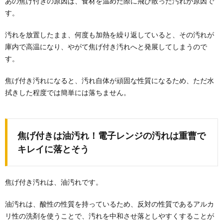
あの焦げ付きの原因は、食材を温めた際に飛び散った汚れが原因で
す。
汚れを放置したまま、何度も加熱を繰り返していると、その汚れが
庫内で高温になり、やがて焦げ付き汚れへと発展してしまうので
す。
焦げ付き汚れになると、汚れ自体が頑固な性質になるため、ただ水
拭きした程度では簡単には落ちません。
焦げ付きは油汚れ！電子レンジの汚れは重曹で
落ち葉掃除に便利な道具とその使い方のコ
キレイに落とそう
ツについて解説します
庭に落ちている落ち葉。掃除することを面倒に感じる
人も多いでしょう。 しかし、落ち葉掃除に便利な...
焦げ付き汚れは、油汚れです。
電子レンジの掃除に酢を使う場合の効果や
油汚れは、酸性の性質を持っているため、反対の性質であるアルカ
注意点を徹底解説
リ性の洗剤を使うことで、汚れを中和させ落としやすくすることが