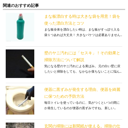
関連のおすすめ記事
まな板漂白する時は大きな袋を用意！袋を
使った漂白方法とコツ
まな板全体を漂白したい時は、まな板がすっぽり入る
袋１つあれば大丈夫！ 大きなバケツは必要ありません...
壁のヤニ汚れには「セスキ」！その効果と
掃除方法について解説
気になる壁のヤニ汚れによる黄ばみ。 元の白い壁に戻
したいと掃除をしても、なかなか落ちないことに悩ん...
便器に黒ずみが発生する理由、便器を綺麗
に保つための予防方法
毎日トイレを使っているのに、気がつくといつの間に
か発生しているのが便器の黒ずみですね。 新しい...
玄関の掃除には新聞紙が使える。掃除の仕