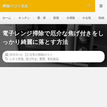
掃除のコツ先生
ホーム
キッチン
畳・床
部屋
大掃除
やる気
収納
電子レンジ掃除で厄介な焦げ付きをし
っかり綺麗に落とす方法
2019.01.14
日常の掃除のコツ
ニオイ対策
,
焦げ付き
,
重曹
,
電化製品