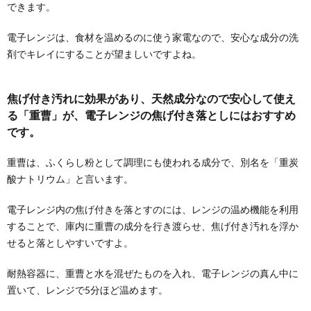
電子レンジの掃除には重曹が効果的だと言われていま
できます。
すが、実は酢で簡単に掃除することもできます。 ...
電子レンジは、食材を温めるのに使う家電なので、安心な成分の洗
剤でキレイにすることが望ましいですよね。
便器の黒ずみに効果のある洗剤とそれを使
用した掃除方法を解説
掃除してもなかなか取れない便器の黒ずみ。どんな洗
焦げ付き汚れに効果があり、天然成分なので安心して使え
剤を使えば黒ずみを落とすことができるのか悩んでし
る「重曹」が、電子レンジの焦げ付き落としにはおすすめ
まう...
です。
部屋にある換気扇の掃除。キッチン以外の
重曹は、ふくらし粉として調理にも使われる成分で、別名を「重炭
換気システムについて
酸ナトリウム」と言います。
部屋の換気扇。 換気システムや換気口・排気口、意識
していなかったけれど、数えると結構な数あります。...
電子レンジ内の焦げ付きを落とすのには、レンジの温め機能を利用
することで、庫内に重曹の成分を行き渡らせ、焦げ付き汚れを浮か
鏡掃除は洗剤選びが大切！お風呂の鏡を綺
せると落としやすいですよ。
麗にする方法とコツ
お風呂掃除の中でも苦戦するのが鏡。家にある洗剤を
耐熱容器に、重曹と水を混ぜたものを入れ、電子レンジの真ん中に
使ってもなかなか曇りが取れず、スッキリしない！と
置いて、レンジで5分ほど温めます。
いう...