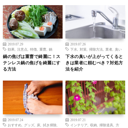
2019.07.29
2019.07.26
効果
,
注意点
,
特徴
,
重曹
,
鍋
下水
,
対策
,
掃除方法
,
業者
,
臭い
鍋の焦げは重曹で綺麗に！ス
下水の臭いが上がってくると
テンレス鍋の焦げを綺麗にす
きは業者に頼むべき？対処方
る方法
法を紹介
2019.07.24
2019.07.21
おすすめ
,
グッズ
,
床
,
拭き掃除
,
インテリア
,
収納
,
掃除道具
,
方