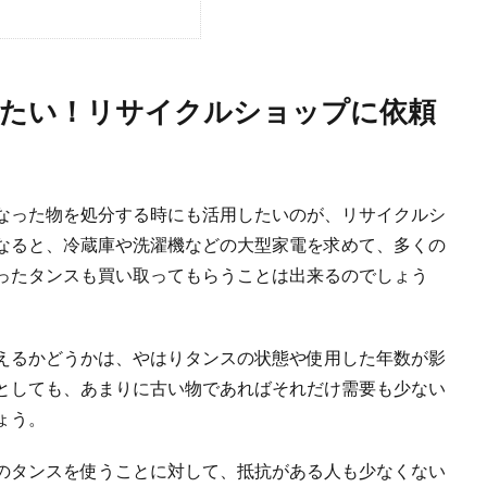
効果と効能！片付けるメリットを知ってキレイに
に散らかっている状態だと、それが日常になってしまい、散らかっていることに特
したい！リサイクルショップに依頼
分するには解体しかないの？タンスの処分方法について
なった物を処分する時にも活用したいのが、リサイクルシ
頭を悩ませている人は多くいます。 昔ながらのタンスは重たくて、そう簡単に家
なると、冷蔵庫や洗濯機などの大型家電を求めて、多くの
ったタンスも買い取ってもらうことは出来るのでしょう
費用を無料にする方法と注意点について解説します
えるかどうかは、やはりタンスの状態や使用した年数が影
おうと思っても、古い布団をどうすればいいのか悩む人も多いのではないでしょう
としても、あまりに古い物であればそれだけ需要も少ない
ょう。
のタンスを使うことに対して、抵抗がある人も少なくない
トを目指したい独身男性が最低限必要なものとは