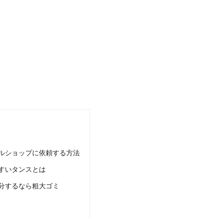
を買い替える場合、不要となったエアコンを処分するための費用が高いことに驚く
たゴミが当日までに間に合わない場合の対処法
越しの準備をしていても、引越し当日までにゴミ処分が間に合わないということも
分するには「リサイクル料」という費用がかかります
みとして処分することができません。 家電リサイクル法によりリサイクル費用を
ルショップに依頼する方法
すいタンスとは
する時にかかる費用と手続きの流れについて理解しよう
分するなら粗大ゴミ
なった実家を整理する時も仏壇を処分するケースも増えているようです。 しか