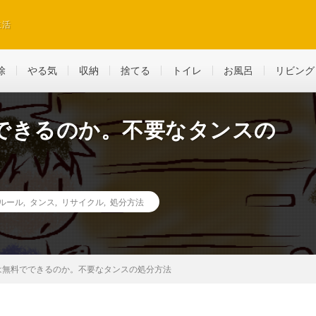
生活
除
やる気
収納
捨てる
トイレ
お風呂
リビング
できるのか。不要なタンスの
ルール
,
タンス
,
リサイクル
,
処分方法
は無料でできるのか。不要なタンスの処分方法