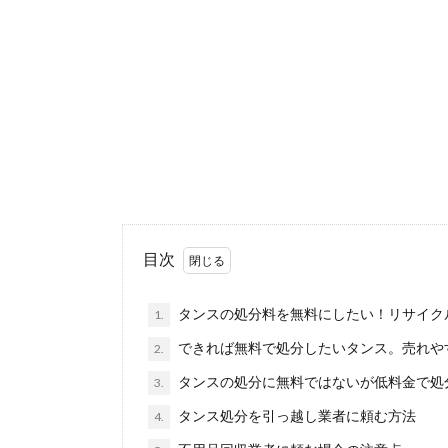
新しくエアコン
No Image
人も多いので...
引越しに出
予定を立てて引
あるでしょう...
テレビを処
目次
テレビは粗大ご
支払わ...
タンスの処分料を無料にしたい！リサイク
1.
できれば無料で処分したいタンス。売れや
2.
仏壇を処分
タンスの処分に無料ではないが低料金で処
3.
住む人のいなく
タンス処分を引っ越し業者に頼む方法
4.
し、どんな手...