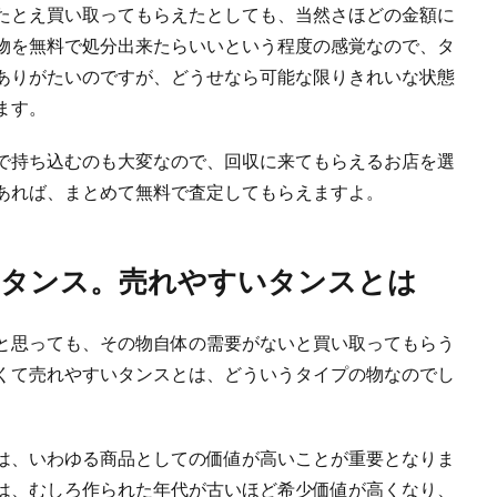
たとえ買い取ってもらえたとしても、当然さほどの金額に
か持たないで生きるミニマリスト。そういう生活を送りたい独身男性が増えている
物を無料で処分出来たらいいという程度の感覚なので、タ
ありがたいのですが、どうせなら可能な限りきれいな状態
ます。
分する時に必要な防犯登録抹消のための手続き方法
で持ち込むのも大変なので、回収に来てもらえるお店を選
ようと決めた場合、粗大ゴミとして出すか買い取ってもらうかその処分方法ばかり
あれば、まとめて無料で査定してもらえますよ。
いタンス。売れやすいタンスとは
分を無料でしたい！お金をかけないで処分する方法
たい！できれば無料で。 自転車を処分するのに、お金を掛けたくない場合、 １...
と思っても、その物自体の需要がないと買い取ってもらう
くて売れやすいタンスとは、どういうタイプの物なのでし
に掃除業者を呼ぶ必要はある？原状回復の意味を知ろう
れまで住んできた部屋を掃除すると思いますが、掃除業者を呼んでしっかり部屋を
は、いわゆる商品としての価値が高いことが重要となりま
は、むしろ作られた年代が古いほど希少価値が高くなり、