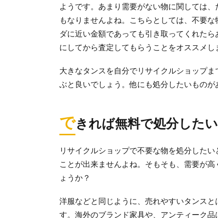
ようです。あまり需要がない物に関しては、
最低限のものし
もなりませんよね。こちらとしては、不要な
と言われ...
ダに近い金額であっても引き取ってくれたら
にしてから査定してもらうことをオススメし
自転車を処
大きなタンスを自分でリサイクルショップま
自転車を処分し
気になってし...
ぶと良いでしょう。他にも処分したいものが
で
きれば無料で処分した
自転車の処
自転車を処分し
リサイクルショップで不要な物を処分したい
ことが出来ませんよね。そもそも、需要が高
ょうか？
引っ越し前
引っ越し前にこ
洋服などと同じように、売れやすいタンスと
綺麗にすべき...
す。海外のブランド家具や、アンティーク品