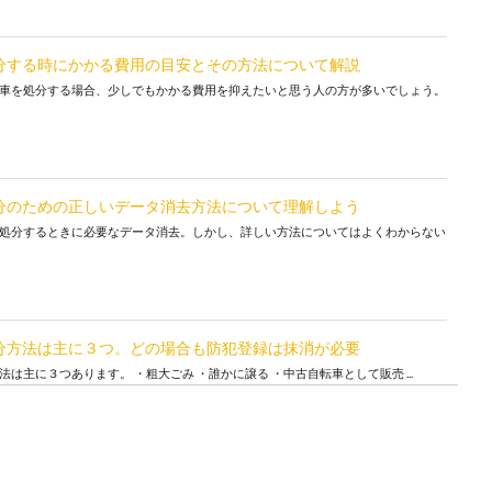
分する時にかかる費用の目安とその方法について解説
車を処分する場合、少しでもかかる費用を抑えたいと思う人の方が多いでしょう。
分のための正しいデータ消去方法について理解しよう
処分するときに必要なデータ消去。しかし、詳しい方法についてはよくわからない
分方法は主に３つ。どの場合も防犯登録は抹消が必要
は主に３つあります。 ・粗大ごみ ・誰かに譲る ・中古自転車として販売 ...
処分を無料で行う業者に注意！正しい処分方法とは