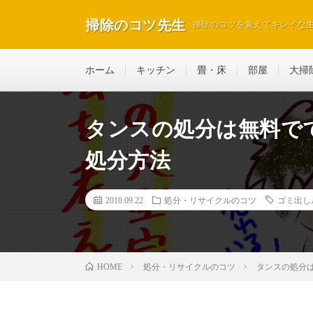
掃除のコツ先生
掃除のコツを覚えてキレイな
ホーム
キッチン
畳・床
部屋
大掃
タンスの処分は無料で
処分方法
2018.09.22
処分・リサイクルのコツ
ゴミ出し
処分・リサイクルのコツ
タンスの処分
HOME