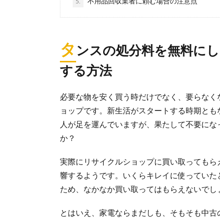
不用品回収業者に頼む場合の注意点
5.
整理整頓の
お部屋の中が常
タ
ンスの処分料を無料に
に何も感...
する方法
タンスを処
必要な物を安く買う時だけでなく、要らなく
タンスの処分に
ョップです。新生活がスタートする時期とも
の外に...
人が足を運んでいますが、果たして不要にな
か？
布団の処分
実際にリサイクルショップに買い取ってもら
新しい布団を買
響するようです。いくらキレイに使っていた
か。 ...
ため、なかなか買い取ってはもらえないでし
とはいえ、家電ならまだしも、そもそも中古
ミニマリス