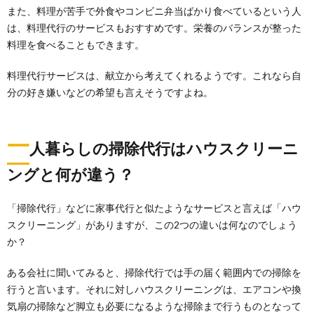
また、料理が苦手で外食やコンビニ弁当ばかり食べているという人
は、料理代行のサービスもおすすめです。栄養のバランスが整った
料理を食べることもできます。
料理代行サービスは、献立から考えてくれるようです。これなら自
分の好き嫌いなどの希望も言えそうですよね。
一
人暮らしの掃除代行はハウスクリーニ
ングと何が違う？
「掃除代行」などに家事代行と似たようなサービスと言えば「ハウ
スクリーニング」がありますが、この2つの違いは何なのでしょう
一人暮らしの掃除。コツはただ一つ『ごみ
か？
収集日を守る』こと
ある会社に聞いてみると、掃除代行では手の届く範囲内での掃除を
一人暮らしの掃除のコツ。 断捨離や整理整頓、収納な
どではありません。 一人暮らしの部屋を...
行うと言います。それに対しハウスクリーニングは、エアコンや換
気扇の掃除など脚立も必要になるような掃除まで行うものとなって