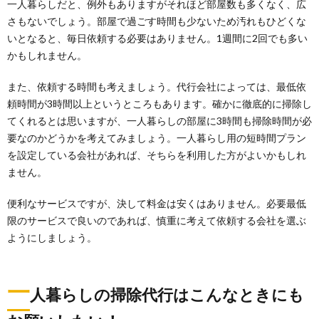
一人暮らしなら、掃除機はいらないと感じますが、こ
一人暮らしだと、例外もありますがそれほど部屋数も多くなく、広
れは人それぞれの掃除に対する価値観によって、違う
さもないでしょう。部屋で過ごす時間も少ないため汚れもひどくな
と思...
いとなると、毎日依頼する必要はありません。1週間に2回でも多い
かもしれません。
一人暮らしの掃除がはかどる順番を紹介。
場所別でのポイントも
また、依頼する時間も考えましょう。代行会社によっては、最低依
初めての一人暮らしで迎える初めての年末。 年末とい
頼時間が3時間以上というところもあります。確かに徹底的に掃除し
えば色々ありますが、やってスッキリさせておきたい...
てくれるとは思いますが、一人暮らしの部屋に3時間も掃除時間が必
要なのかどうかを考えてみましょう。一人暮らし用の短時間プラン
一人暮らしは掃除機の音に注意！運転音が
を設定している会社があれば、そちらを利用した方がよいかもしれ
出来るだけ小さな物を
ません。
一人暮らしで注意したいのが騒音トラブルですが、盲
点なのが掃除機の音です。 一人暮らしの場合、安...
便利なサービスですが、決して料金は安くはありません。必要最低
限のサービスで良いのであれば、慎重に考えて依頼する会社を選ぶ
ようにしましょう。
ユニットバスを掃除する！トイレ部分の床
掃除のコツとは
ユニットバス。 トイレ部分の床の掃除ってどうしたら
一
いいの？ 便座の電気部分に気をつければ、ト...
人暮らしの掃除代行はこんなときにも