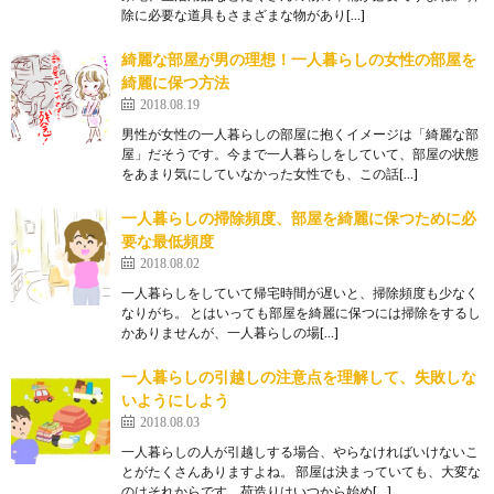
除に必要な道具もさまざまな物があり[…]
綺麗な部屋が男の理想！一人暮らしの女性の部屋を
綺麗に保つ方法
2018.08.19
男性が女性の一人暮らしの部屋に抱くイメージは「綺麗な部
屋」だそうです。今まで一人暮らしをしていて、部屋の状態
をあまり気にしていなかった女性でも、この話[…]
一人暮らしの掃除頻度、部屋を綺麗に保つために必
要な最低頻度
2018.08.02
一人暮らしをしていて帰宅時間が遅いと、掃除頻度も少なく
なりがち。 とはいっても部屋を綺麗に保つには掃除をするし
かありませんが、一人暮らしの場[…]
一人暮らしの引越しの注意点を理解して、失敗しな
いようにしよう
2018.08.03
一人暮らしの人が引越しする場合、やらなければいけないこ
とがたくさんありますよね。 部屋は決まっていても、大変な
のはそれからです。荷造りはいつから始め[…]