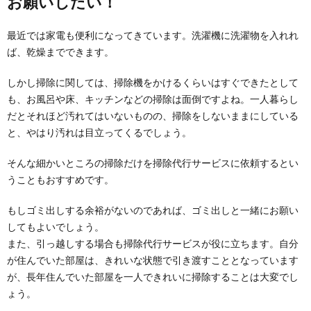
お願いしたい！
一人暮らしで必要になる元手と元手を少し
でも抑える方法
最近では家電も便利になってきています。洗濯機に洗濯物を入れれ
一人暮らしをする際に必要な元手。 とはいっても大体
ば、乾燥までできます。
いくらぐらい必要なのか、いまいちピンとこない人も...
しかし掃除に関しては、掃除機をかけるくらいはすぐできたとして
も、お風呂や床、キッチンなどの掃除は面倒ですよね。一人暮らし
一人暮らしの掃除頻度、部屋を綺麗に保つ
だとそれほど汚れてはいないものの、掃除をしないままにしている
ために必要な最低頻度
と、やはり汚れは目立ってくるでしょう。
一人暮らしをしていて帰宅時間が遅いと、掃除頻度も
少なくなりがち。 とはいっても部屋を綺麗に...
そんな細かいところの掃除だけを掃除代行サービスに依頼するとい
うこともおすすめです。
一人暮らしの服の片付け術！手順とコツ・
役立つ一工夫を紹介
もしゴミ出しする余裕がないのであれば、ゴミ出しと一緒にお願い
一人暮らしの狭い部屋の中に、自分の洋服たちがいつ
してもよいでしょう。
の間にか溢れていたという経験をしたことがある人も
また、引っ越しする場合も掃除代行サービスが役に立ちます。自分
いま...
が住んでいた部屋は、きれいな状態で引き渡すこととなっています
が、長年住んでいた部屋を一人できれいに掃除することは大変でし
引っ越し先の掃除は入居する前にやってお
ょう。
くと良い訳と掃除方法