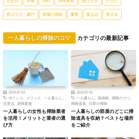
注意点
洋服
洗剤
清掃業者
焦げ付き
片付け
窓ガラス・網戸
部屋の掃除
重曹
黄ばみ
黒ずみ
一人暮らしの掃除のコツ
カテゴリの最新記事
2019.07.03
2019.07.01
ポイント
,
メリット
,
一人暮らし
,
一人暮らし
,
収納術
,
掃除のコツ
,
注意点
,
清掃業者
掃除道具
,
日常の掃除
一人暮らしの女性も掃除業者
一人暮らしの部屋のどこに掃
を活用！メリットと業者の選
除道具を収納？ベストな場所
び方
をご紹介