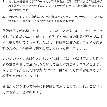
まずは耐熱容器に水250ml（カップ１杯強）に対して酢大さじ２程度を入
フローリングの掃除にはワイパーが便利ですが、ドラ
れて混ぜ、ラップをせずにレンジで３分程温めたら、扉を閉めたままで30
イシートだけではなかなか汚れをとることもできない
分程放置します。
でし...
その後、レンジの庫内についた水蒸気をキッチンペーパーなどでキレイに
拭き取り、扉を開けた状態でそのまま乾燥させます。
車内掃除の時はシートの頑固な汚れも落と
すことがポイントです
普段は扉を締め切ったままにしていることが多いレンジの中は、ど
週末くらいしか車に乗ることがない人も多いかもしれ
うしても食品のニオイがこもりがちですが、酢の消臭パワーでニオ
ませんが、思ったよりもシートは汚れています。その
イも取り除いてくれます。ただし、掃除中は酢の強いニオイが充満
ため...
するため、この作業は換気しながら行うと良いでしょう。
レンジのひどい焦げ付き汚れなどに対しては、やはりアルカリ性で
ある重曹を使って油汚れを分解して落とす方法をオススメします。
先ほどご紹介したお掃除方法の中で、酢の代わりに重曹を大さじ１
程度使うだけでＯＫです。
普段から酢を使って簡単にお掃除しておくことで、汚れがこびりつ
くのも防ぐことが出来ます。