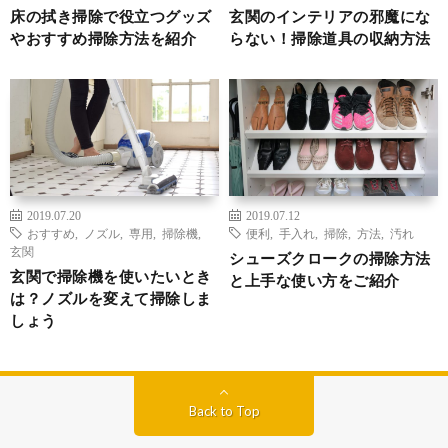
床の拭き掃除で役立つグッズ
玄関のインテリアの邪魔にな
やおすすめ掃除方法を紹介
らない！掃除道具の収納方法
2019.07.20
2019.07.12
おすすめ
,
ノズル
,
専用
,
掃除機
,
便利
,
手入れ
,
掃除
,
方法
,
汚れ
玄関
シューズクロークの掃除方法
玄関で掃除機を使いたいとき
と上手な使い方をご紹介
は？ノズルを変えて掃除しま
しょう
Back to Top