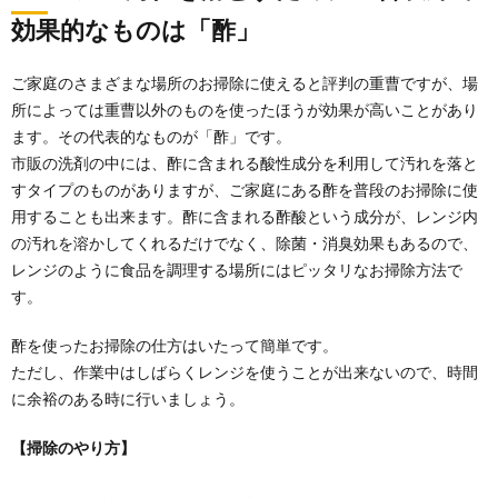
効果的なものは「酢」
大掃除で窓を綺麗にする時に使いたいグッ
ズと掃除の手順
ご家庭のさまざまな場所のお掃除に使えると評判の重曹ですが、場
大掃除こそ普段拭かない窓やサッシを綺麗にしたいも
所によっては重曹以外のものを使ったほうが効果が高いことがあり
のですが、適当に拭いて終わらせている方が多いので
はな...
ます。その代表的なものが「酢」です。
市販の洗剤の中には、酢に含まれる酸性成分を利用して汚れを落と
電子レンジの掃除と臭い取り。同時におこ
すタイプのものがありますが、ご家庭にある酢を普段のお掃除に使
なうなら『クエン酸』
用することも出来ます。酢に含まれる酢酸という成分が、レンジ内
電子レンジの掃除には、やっぱり重曹なんですよね。
の汚れを溶かしてくれるだけでなく、除菌・消臭効果もあるので、
でも、イヤな臭いがするレンジには、掃除と臭い...
レンジのように食品を調理する場所にはピッタリなお掃除方法で
す。
ベッドを処分する場合にかかる費用の相場
酢を使ったお掃除の仕方はいたって簡単です。
と正しい処分方法
ただし、作業中はしばらくレンジを使うことが出来ないので、時間
子供の成長によって古いベッドを処分しようと考えた
場合、費用がとのくらいかかるのか気になる人の方が
に余裕のある時に行いましょう。
多い...
【掃除のやり方】
【掃除のコツ】フローリング掃除におすす
めの掃除方法と洗剤