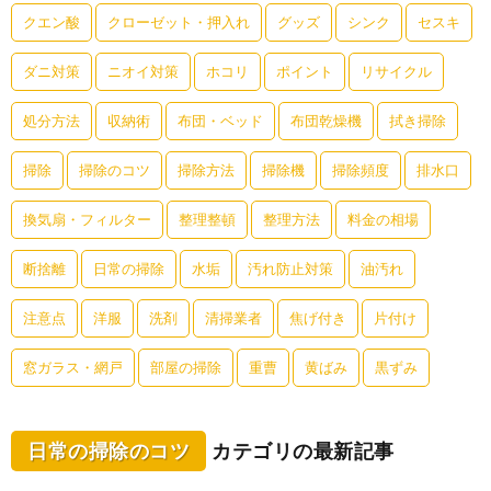
クエン酸
クローゼット・押入れ
グッズ
シンク
セスキ
ダニ対策
ニオイ対策
ホコリ
ポイント
リサイクル
処分方法
収納術
布団・ベッド
布団乾燥機
拭き掃除
掃除
掃除のコツ
掃除方法
掃除機
掃除頻度
排水口
換気扇・フィルター
整理整頓
整理方法
料金の相場
断捨離
日常の掃除
水垢
汚れ防止対策
油汚れ
注意点
洋服
洗剤
清掃業者
焦げ付き
片付け
窓ガラス・網戸
部屋の掃除
重曹
黄ばみ
黒ずみ
日常の掃除のコツ
カテゴリの最新記事