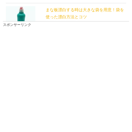
まな板漂白する時は大きな袋を用意！袋を
使った漂白方法とコツ
まな板全体を漂白したい時は、まな板がすっぽり入る
スポンサーリンク
袋１つあれば大丈夫！ 大きなバケツは必要ありません...
鏡の掃除を簡単に！汚れの種類に合わせた
掃除で簡単に鏡の掃除を
「鏡についた手垢や水垢汚れを綺麗に掃除したい！」
と考えている人もいるのではないでしょうか。簡単に
掃除...
仏壇を処分する時にかかる費用と手続きの
流れについて理解しよう
住む人のいなくなった実家を整理する時も仏壇を処分
するケースも増えているようです。 しかし、どんな手...
排水の匂い対策！立ち上がってくる嫌な匂
いを解消する方法