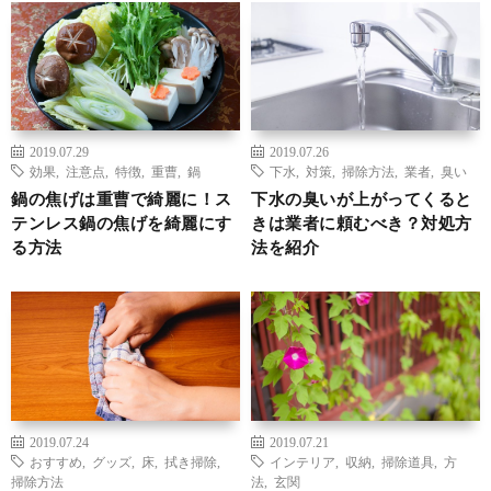
2019.07.29
2019.07.26
効果
,
注意点
,
特徴
,
重曹
,
鍋
下水
,
対策
,
掃除方法
,
業者
,
臭い
鍋の焦げは重曹で綺麗に！ス
下水の臭いが上がってくると
テンレス鍋の焦げを綺麗にす
きは業者に頼むべき？対処方
る方法
法を紹介
2019.07.24
2019.07.21
おすすめ
,
グッズ
,
床
,
拭き掃除
,
インテリア
,
収納
,
掃除道具
,
方
掃除方法
法
,
玄関