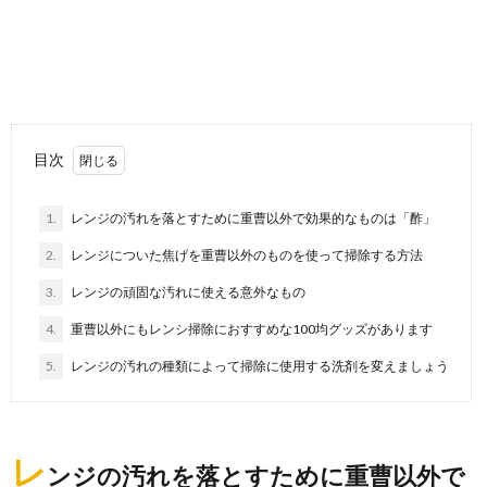
排水口からなのか、ふと鼻につく嫌な匂い。 部屋中に
漂う匂いがとにかく不快で、今すぐ匂いをなんとかし...
電子レンジの掃除に酢を使う場合の効果や
注意点を徹底解説
電子レンジの掃除には重曹が効果的だと言われていま
目次
すが、実は酢で簡単に掃除することもできます。 ...
1.
レンジの汚れを落とすために重曹以外で効果的なものは「酢」
【窓掃除のコツ】サッシは洗剤を使用しな
2.
レンジについた焦げを重曹以外のものを使って掃除する方法
くてもきれいになります
3.
レンジの頑固な汚れに使える意外なもの
普段はなかなかできない窓のサッシの掃除。 しかし、
サッシはホコリやゴミがたまりやすい場所であり、結...
4.
重曹以外にもレンシ掃除におすすめな100均グッズがあります
5.
レンジの汚れの種類によって掃除に使用する洗剤を変えましょう
トイレ詰まりを今すぐ溶かす方法を解説！
まずは水とお湯を使おう
トイレの詰まりはトイレトラブルの中でも一番多いも
のですが、実際に起こってしまうとどうやって対処す
レ
ンジの汚れを落とすために重曹以外で
れば...