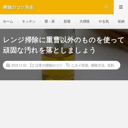
掃除のコツ先生
ホーム
キッチン
畳・床
部屋
大掃除
やる気
収納
レンジ掃除に重曹以外のものを使って
頑固な汚れを落としましょう
2018.11.02
日常の掃除のコツ
ニオイ対策
,
掃除方法
,
洗剤