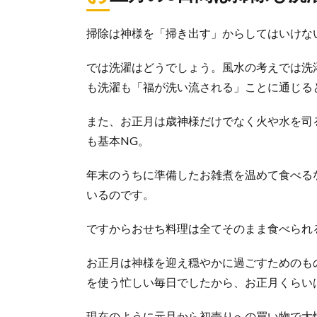
大掃除の時
普段はなかなか
掃除は神様を「掃き出す」からしてはいけな
のではないで...
では洗濯はどうでしょう。風水の考えでは洗
も洗濯も「福が洗い流される」ことに通じる
大掃除の窓
年に一度の大掃
また、お正月は歳神様だけでなく火や水を司
きはな...
も基本NG。
年末のうちに準備したお雑煮を温めて食べる
タンスの掃
いるのです。
タンスを掃除す
守...
ですからおせち料理は全てそのまま食べられ
お正月は神様を迎え穏やかに過ごすためのも
を使う忙しい毎日でしたから、お正月くらい
外壁掃除は
外壁掃除は自分
すすめします...
現在のように元旦から初売りへの買い物で大