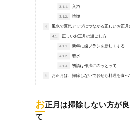
入浴
3.1.1.
喧嘩
3.1.2.
風水で運気アップにつながる正しいお正月
4.
正しいお正月の過ごし方
4.1.
新年に歯ブラシを新しくする
4.1.1.
若水
4.1.2.
初詣は作法にのっとって
4.1.3.
お正月は、掃除しないでおせち料理を食べ
5.
お
正月は掃除しない方が良
て