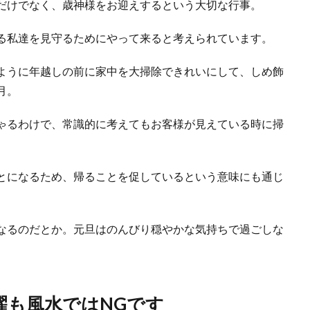
だけでなく、歳神様をお迎えするという大切な行事。
る私達を見守るためにやって来ると考えられています。
ケジュール。自分の生活とゴミの日を照らし合わせて
ュールは、掃除のことばかり考えていてもダメです。 まずは『モノの整理』そ
ように年越しの前に家中を大掃除できれいにして、しめ飾
月。
ゃるわけで、常識的に考えてもお客様が見えている時に掃
除のコツ】セスキ炭酸ソーダは手垢やヤニに効果的です
などに使用できるセスキ炭酸ソーダ。実はいろいろな汚れがついている壁紙の掃除
とになるため、帰ることを促しているという意味にも通じ
なるのだとか。元旦はのんびり穏やかな気持ちで過ごしな
けを業者に依頼したい！片付け業者を選ぶポイント
思うようにできず、業者に依頼しようかと悩んでいる方も多いのではないでしょう
濯も風水ではNGです