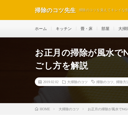
掃除のコツ先生
掃除のコツを覚えてキレイな
ホーム
キッチン
畳・床
部屋
大掃
お正月の掃除が風水で
ごし方を解説
2019.02.02
大掃除のコツ
掃除のコツ
,
掃除方
大掃除のコツ
お正月の掃除が風水でN
HOME