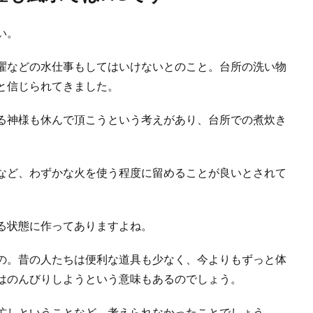
に窓のサッシをきれいにするための効果的な掃除方法
できない窓の掃除。そのため、大掃除の時に徹底的に掃除しようと考える人も多い
い。
濯などの水仕事もしてはいけないとのこと。台所の洗い物
と信じられてきました。
拭きは裏技を使って簡単に終わらせるようにしましょう
除。その時に窓拭きをするという人も多いのではないでしょうか。 しかし、窓拭
る神様も休んで頂こうという考えがあり、台所での煮炊き
など、わずかな火を使う程度に留めることが良いとされて
除。衣類が喜ぶ木製タンスの使い方とお掃除方法
る方法をご説明いたします。 木製のタンスは、呼吸をします。 ですから、衣類を
る状態に作ってありますよね。
の。昔の人たちは便利な道具も少なく、今よりもずっと体
はのんびりしようという意味もあるのでしょう。
業者に依頼する方が安心！業者に依頼する際のポイント
でも行うことができますが、汚れが強く広範囲であれば、業者に依頼することをお
忙しということなど、考えられなかったことでしょう。