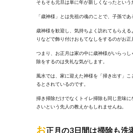
そもそも元旦は単に年が新しくなったという
「歳神様」とは先祖の魂のことで、子孫であ
大掃除のス
大掃除のスケジ
歳神様を歓迎し、気持ちよく訪れてもらえる
う！『片...
りなどで飾り付けおもてなしをするのがお正
つまり、お正月は家の中に歳神様がいらっし
【壁紙の掃
除をするのは失礼な気がします。
キッチンの掃除
にも使えます...
風水では、家に迎えた神様を「掃き出す」こ
るとされているのです。
掃き掃除だけでなくトイレ掃除も同じ意味に
部屋の片付
さいという先人の教えかもしれませんね。
部屋の片付けが
か。 夫婦...
お
正月の3日間は掃除も洗