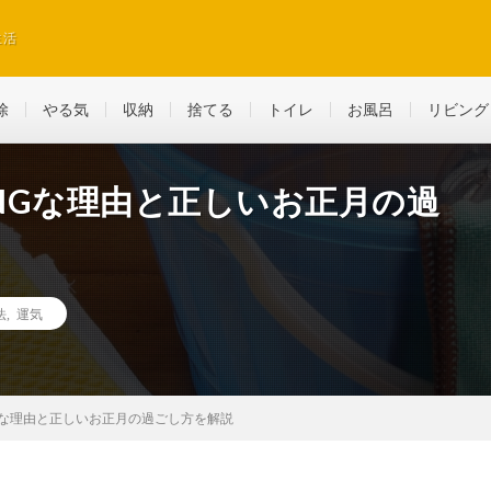
生活
除
やる気
収納
捨てる
トイレ
お風呂
リビング
NGな理由と正しいお正月の過
法
,
運気
Gな理由と正しいお正月の過ごし方を解説