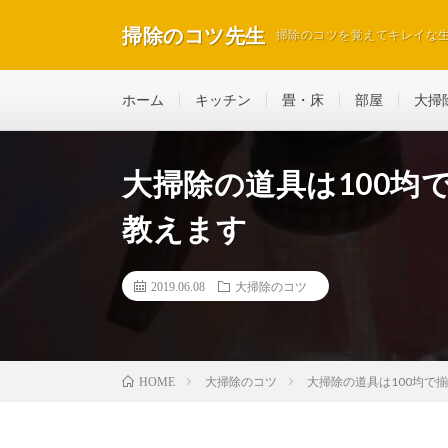
掃除のコツ先生
掃除のコツを覚えてキレイな
ホーム
キッチン
畳・床
部屋
大掃
大掃除の道具は100均
教えます
2019.06.08
大掃除のコツ
大掃除のコツ
大掃除の道具は100均で
HOME