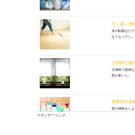
引っ越し掃
夫の転勤などで
なくなってし...
大掃除で面
大掃除で面倒な
窓が多いと...
窓専用の洗
窓の掃除をしよ
しょうか。 ...
スポンサーリンク