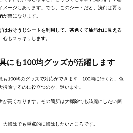
イメージもあります。でも、このシートだと、洗剤は要ら
はセスキ炭酸ソーダ！セスキの効果と掃除のコツ
る五徳の掃除には、セスキ炭酸ソーダが効果的！ 洗剤選びで迷ったら、まずはセ
納が楽になります。
ずはおそうじシートを利用して、茶色くて油汚れに見える
、心もスッキリします。
掃除はどこまでする？原状回復と場所別の掃除方法
ことになった場合、どこまでで掃除をすれば良いのかわかならない人もいるのでは
具にも100均グッズが活躍します
も100均のグッズで対応ができます。100均に行くと、色
に効果的な洗剤とつけおき洗いのコツについて解説
大掃除するのに役立つのか、迷います。
倒だと感じる主婦の人も多いでしょう。さらに油汚れがひどいと、なおさらそう思
生が高くなります。その箇所は大掃除でも綺麗にしたい箇
。玄関は家の顔。キレイに掃除する方法と手順について
、大掃除でも重点的に掃除したいところです。
ていますか？ 玄関のドア。 一日に何度、開閉しますか？ 玄関ドアの外側は...