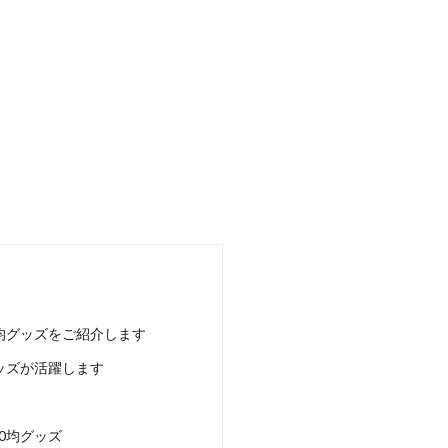
除のコツ】セスキ炭酸ソーダは手垢やヤニに効果的です
などに使用できるセスキ炭酸ソーダ。実はいろいろな汚れがついている壁紙の掃除
除は裏ワザを使って、細かい溝汚れやカビ汚れを撃退
どのくらいの頻度でやっていますか？ 窓を開ける夏場などは小まめに掃除するこ
除に使える洗剤・使えない洗剤の種類と掃除手順を解説
を使用している箇所があるご家庭では、大理石の掃除をするときにどのような洗剤
均グッズをご紹介します
ッズが活躍します
分で困ったら引っ越し業者に依頼するのが一番楽チン
用になったタンスを処分したい場合は、利用する引っ越し業者に相談してみてはい
0均グッズ