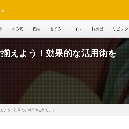
生活
除
やる気
収納
捨てる
トイレ
お風呂
リビング
で揃えよう！効果的な活用術を
揃えよう！効果的な活用術を教えます