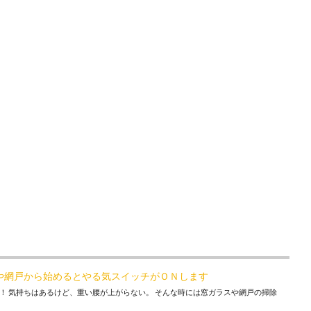
や網戸から始めるとやる気スイッチがＯＮします
！ 気持ちはあるけど、重い腰が上がらない。 そんな時には窓ガラスや網戸の掃除