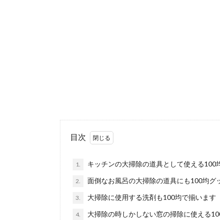
【壁紙の掃
キッチンの掃除
にも使えます...
サッシの掃
サッシの掃除は
とも多いで...
大理石の掃
目次
ご自宅に大理石
を使えばいい...
キッチンの大掃除の道具として使える100
1.
面倒なお風呂の大掃除の道具にも100均グ
2.
大掃除に使用する洗剤も100均で揃います
3.
タンスの処
引越しの際に不
大掃除の時しかしない窓の掃除に使える10
4.
かがでしょう...