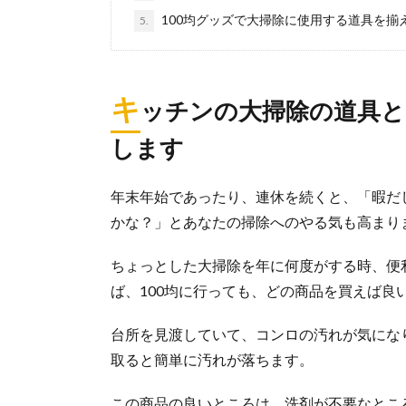
100均グッズで大掃除に使用する道具を揃
5.
大掃除の窓
キ
年に一度の大掃
ッチンの大掃除の道具と
きはな...
します
神棚掃除は
年末年始であったり、連休を続くと、「暇だ
「神棚の掃除は
かな？」とあなたの掃除へのやる気も高まり
んか？ そ...
ちょっとした大掃除を年に何度がする時、便
ば、100均に行っても、どの商品を買えば良
部屋の大掃
台所を見渡していて、コンロの汚れが気にな
部屋の大掃除と
理整頓』する...
取ると簡単に汚れが落ちます。
この商品の良いところは、洗剤が不要なとこ