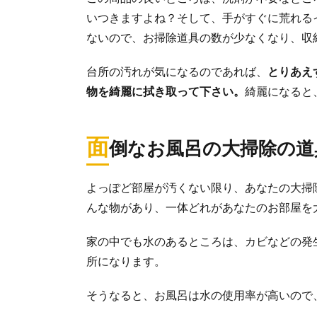
いつきますよね？そして、手がすぐに荒れる
五徳掃除に
油汚れが気にな
ないので、お掃除道具の数が少なくなり、収
スキを...
台所の汚れが気になるのであれば、
とりあえ
物を綺麗に拭き取って下さい。
綺麗になると
引っ越しの
引っ越しをする
面
ないでしょう...
倒なお風呂の大掃除の道
よっぽど部屋が汚くない限り、あなたの大掃除
換気扇掃除
んな物があり、一体どれがあなたのお部屋を
換気扇掃除を面
ってしまうの...
家の中でも水のあるところは、カビなどの発
所になります。
ドアの掃除
そうなると、お風呂は水の使用率が高いので
ドアの掃除され