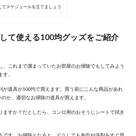
えてスケジュールを立てましょう
拭きは裏技を使って簡単に終わらせるようにしましょう
除。その時に窓拭きをするという人も多いのではないでしょうか。 しかし、窓拭
して使える100均グッズをご紹介
男性の仕事？女性が触れるのは？神棚掃除の疑問を解決
し、これまで溜まっていたお部屋のお掃除でもしてみよう
男性がするものであり、女性がしてはいけない」という話を耳にしたことありませ
ます。
利が道具が100均で買えます。買う前にこんな商品があれ
いのか、適切なお掃除の道具が買えます。
除。掃いて拭く前に不用品を処分。そのやり方とコツ
りますか？だとしたら、コンロ用のおそうじシートで拭き
聞くと、掃いて拭いてピカピカに！と思い浮かぶかもしれませんが、その前に『整
ろです。お掃除となると、どうしても布巾や洗剤をすぐ思