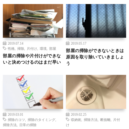
2019.07.14
2019.05.17
性格
,
掃除
,
片付け
,
環境
,
部屋
部屋の掃除ができないときは
部屋の掃除や片付けができな
原因を取り除いていきましょ
いと決めつけるのはまだ早い
う
2019.03.01
2019.02.25
掃除のコツ
,
掃除のタイミング
,
収納術
,
掃除方法
,
断捨離
,
片付
掃除方法
,
日常の掃除
け