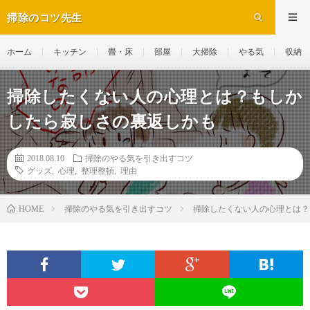
掃除のコツ先生
ホーム
キッチン
畳・床
部屋
大掃除
やる気
収納
掃除したくない人の心理とは？もしか
したら寂しさの裏返しかも
2018.08.10
掃除のやる気を引き出すコツ
グッズ
,
心理
,
整理整頓
,
理由
掃除のやる気を引き出すコツ
掃除したくない人の心理とは？
HOME