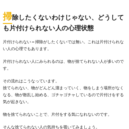
く『あそこ、片付けなきゃな』『引き出しの中の...
掃
除したくないわけじゃない、どうして
部屋を片付けたい人必見！どこから始める
も片付けられない人の心理状態
か手順を教えます
「部屋を片付けたい。」といつも思ってはいるもの
の、どこから手を付ければいいのかわからなくて、ど
片付けられない＝掃除がしたくないでは無い。これは片付けられな
んどん...
い人の心理でもあります。
片付けられない人にみられるのは、物が捨てられない人が多いので
す。
その流れはこうなっています。
捨てられない、物がどんどん溜まっていく、物をしまう場所がなく
なる、物が散乱し始める、ゴチャゴチャしているので片付けをする
気が起きない。
物を捨てられないことで、片付をする気になれないのです。
そんな捨てられない人の気持ちを覗いてみましょう。