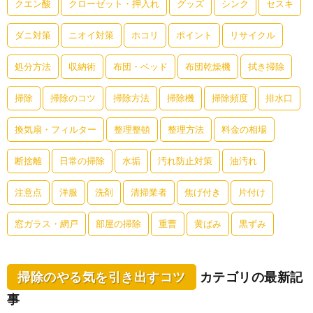
クエン酸
クローゼット・押入れ
グッズ
シンク
セスキ
ダニ対策
ニオイ対策
ホコリ
ポイント
リサイクル
処分方法
収納術
布団・ベッド
布団乾燥機
拭き掃除
掃除
掃除のコツ
掃除方法
掃除機
掃除頻度
排水口
換気扇・フィルター
整理整頓
整理方法
料金の相場
断捨離
日常の掃除
水垢
汚れ防止対策
油汚れ
注意点
洋服
洗剤
清掃業者
焦げ付き
片付け
窓ガラス・網戸
部屋の掃除
重曹
黄ばみ
黒ずみ
掃除のやる気を引き出すコツ
カテゴリの最新記
事