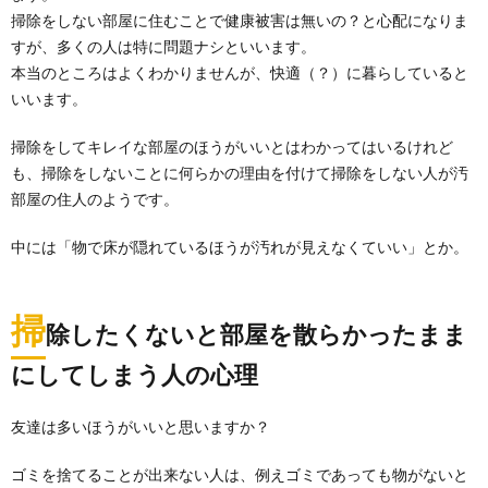
たことがある人もいるのではないでしょうか。 風水上...
掃除をしない部屋に住むことで健康被害は無いの？と心配になりま
すが、多くの人は特に問題ナシといいます。
本当のところはよくわかりませんが、快適（？）に暮らしていると
押入れ掃除の仕方。作業手順・必要な道
いいます。
具、カビ対策すべて紹介
押入れの掃除、どのくらいの頻度で行っていますか？
掃除をしてキレイな部屋のほうがいいとはわかってはいるけれど
掃除の仕方と手順を知れば、カビやダニが発生し...
も、掃除をしないことに何らかの理由を付けて掃除をしない人が汚
部屋の住人のようです。
掃除が苦手な人のためのやり方とやる気を
出すためのコツを解説
中には「物で床が隠れているほうが汚れが見えなくていい」とか。
掃除をして部屋がきれいになると気持ちよく過ごせる
ことはわかっていても、苦手な人にとっては掃除する
こと...
掃
除したくないと部屋を散らかったまま
掃除のモチベーションを上げるには？掃除
にしてしまう人の心理
をすれば恋愛運がアップ
恋愛が上手くいかない、なかなか良い出会いがないと
友達は多いほうがいいと思いますか？
いうときこそ掃除をしたほうがいい！？掃除のモチベ...
ゴミを捨てることが出来ない人は、例えゴミであっても物がないと