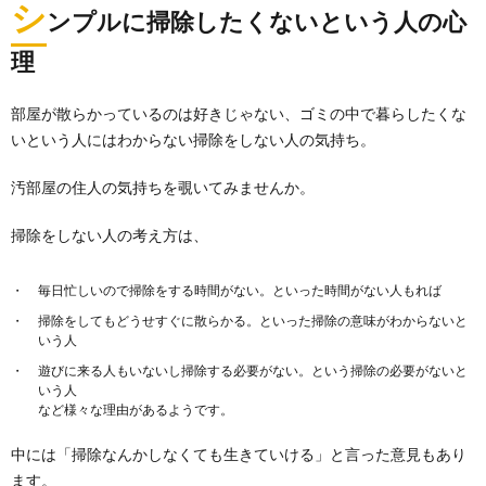
シ
掃除が上手な人の特徴とは？家がキレイな
ンプルに掃除したくないという人の心
人がしているコト
理
掃除が上手な人の特徴として、こんなことがあげられ
ます。 掃除が出来ない人からすると、不思議に思える...
部屋が散らかっているのは好きじゃない、ゴミの中で暮らしたくな
いという人にはわからない掃除をしない人の気持ち。
ズボラでもできる掃除術。掃除のヒントや
マイルールの作り方とは
汚部屋の住人の気持ちを覗いてみませんか。
掃除は面倒、苦手、あまりしないというズボラさん。
ズボラでもできる掃除のポイントがありました。...
掃除をしない人の考え方は、
掃除のやる気は曲をかけて乗り切る！来客
毎日忙しいので掃除をする時間がない。といった時間がない人もれば
前のココだけポイント
掃除をしてもどうせすぐに散らかる。といった掃除の意味がわからないと
掃除のやる気を出すために曲をかけるのはオススメな
いう人
方法です。 特に来客の予定があると慌てて掃除をする...
遊びに来る人もいないし掃除する必要がない。という掃除の必要がないと
いう人
など様々な理由があるようです。
玄関掃除で運気が上がる！運気を上げる掃
除のポイントを解説
中には「掃除なんかしなくても生きていける」と言った意見もあり
「玄関の掃除をすると運気が上がる」という話を聞い
ます。