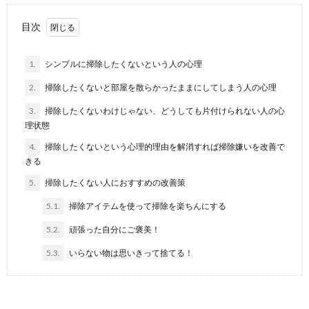
目次
1.
シンプルに掃除したくないという人の心理
2.
掃除したくないと部屋を散らかったままにしてしまう人の心理
3.
掃除したくないわけじゃない、どうしても片付けられない人の心
理状態
4.
掃除したくないという心理的理由を解消すれば掃除嫌いを改善で
きる
5.
掃除したくない人におすすめの改善策
5.1.
掃除アイテムを使って掃除を楽ちんにする
片付けが苦手なうちの奥さん。主婦ならで
5.2.
頑張った自分にご褒美！
きて当然ではないのか
5.3.
いらない物は思いきって捨てる！
片付けが苦手な人は、男女問わず居ます。 主婦なら、
家事・育児完璧にこなせるだろうと思っているの...