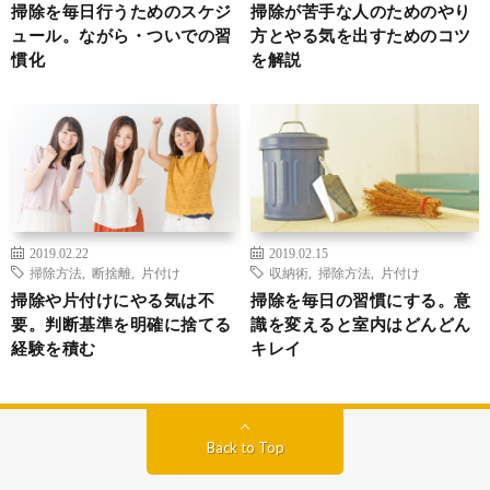
掃除を毎日行うためのスケジ
掃除が苦手な人のためのやり
ュール。ながら・ついでの習
方とやる気を出すためのコツ
慣化
を解説
2019.02.22
2019.02.15
掃除方法
,
断捨離
,
片付け
収納術
,
掃除方法
,
片付け
掃除や片付けにやる気は不
掃除を毎日の習慣にする。意
要。判断基準を明確に捨てる
識を変えると室内はどんどん
経験を積む
キレイ
Back to Top