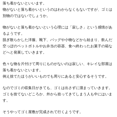
部屋を綺麗に保つメリット。物理的・心理
落ち着かないといいます。
的に得られるものとは
物がないと落ち着かいというのはわからなくもないですが、ゴミは
部屋を綺麗にするメリット。 綺麗な部屋で生活してい
別物のではないでしょうか。
る人の心理状態を考えたことありますか？ ...
物がないと落ち着かないという心理には「寂しさ」という感情があ
るようです。
ミニマリストを目指したい独身男性が最低
脱ぎ散らかした洋服、靴下、バッグや小物などから始まり、飲んだ
限必要なものとは
空っぽのペットボトルやお弁当の容器、食べ終わったお菓子の箱な
最低限のものしか持たないで生きるミニマリスト。そ
どへと発展していきます。
ういう生活を送りたい独身男性が増えていると言われ...
色々な物を片付けて周りにものがないのは寂しい、キレイな部屋は
毎日の掃除の仕方を解説！掃除の習慣化で
落ち着かないといます。
綺麗な家を維持する方法
例え捨てたほうがいいものでも周りにあると安心するそうです。
毎日の掃除を一体どのようにすれば、ずっと綺麗な家
を維持することができるのか知りたい！という主婦の
なのでゴミの収集日がきても、ゴミは出さずに溜まっていきます。
方も...
ゴミを捨てないどころか、外から拾ってきてしまう人も中にはいま
す。
掃除に対してやる気が出る言葉や経験談。
すぐ片付けたくなる言葉
そうやってゴミ屋敷が完成されて行くようです。
掃除に対してやる気が出る言葉を知りたい！ なんとな