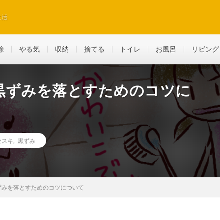
生活
除
やる気
収納
捨てる
トイレ
お風呂
リビング
黒ずみを落とすためのコツに
セスキ
,
黒ずみ
ずみを落とすためのコツについて