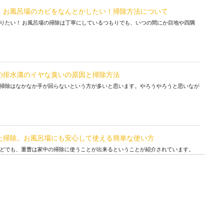
！お風呂場のカビをなんとかしたい！掃除方法について
りたい！ お風呂場の掃除は丁寧にしているつもりでも、いつの間にか目地や四隅
の排水溝のイヤな臭いの原因と掃除方法
掃除はなかなか手が回らないという方が多いと思います。やろうやろうと思いなが
た掃除。お風呂場にも安心して使える簡単な使い方
どでも、重曹は家中の掃除に使うことが出来るということが紹介されています。
た掃除はお風呂の床の汚れの種類に併せて行いましょう
入るものの、毎日掃除するという人はそれほど多くないと言われています。 しか