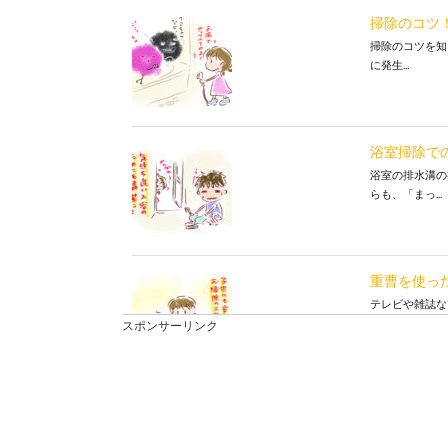
掃除のコツ
掃除のコツを知
に発生...
浴室掃除で
浴室の排水溝の
らも、「まっ...
重曹を使っ
テレビや雑誌な
体への...
スポンサーリンク
重曹を使っ
お風呂には毎日