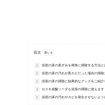
し、お...
排水溝掃除
排水溝の掃除は
りますね。 ...
浴室をピカ
目次
浴室の掃除はど
まっていませ...
浴室の床の黒ずみを簡単に掃除する方法と
1.
浴室の床の汚れが黒カビだった場合の掃除
2.
浴室の床の掃除に効果的なグッズをご紹介
3.
お風呂掃除
お風呂掃除をス
セスキ炭酸ソーダも浴室の掃除に使えます
4.
を知っていま...
浴室の床の汚れやカビを発生させないよう
5.