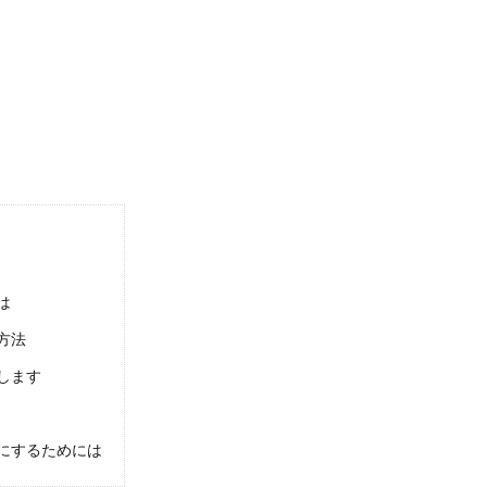
でお風呂場をキレイに快適にする方法と汚さないコツ
お風呂場の掃除の中でも手間がかかるので、つい忙しさで放置してしまうこともあ
ピカにするための掃除方法とコツについて教えます
うしても後回しになってしまいますが、そうしているうちに汚れが目立ってきてし
は
方法
します
はスポンジの使い分けでキレイに！おすすめを紹介
ポンジを掃除する場所によって使い分けすることで、掃除がキレイに簡単になるの
にするためには