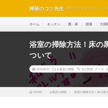
掃除のコツ先生
掃除のコツを覚えてキレイな
ホーム
キッチン
畳・床
部屋
大掃
浴室の掃除方法！床の
ついて
2018.09.05
お風呂の掃除
カビ対策
,
グッズ
,
お風呂の掃除
浴室の掃除方法！床の黒
HOME