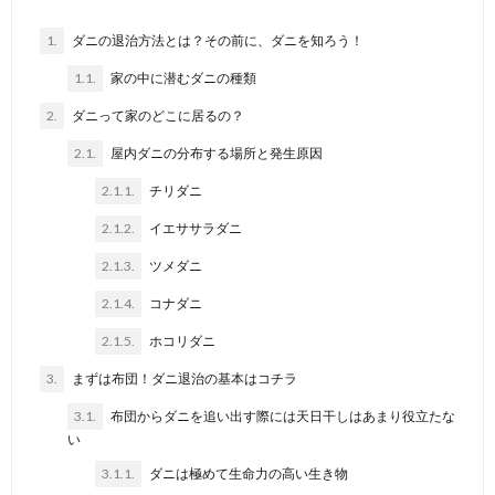
1.
ダニの退治方法とは？その前に、ダニを知ろう！
1.1.
家の中に潜むダニの種類
2.
ダニって家のどこに居るの？
2.1.
屋内ダニの分布する場所と発生原因
2.1.1.
チリダニ
2.1.2.
イエササラダニ
2.1.3.
ツメダニ
2.1.4.
コナダニ
2.1.5.
ホコリダニ
3.
まずは布団！ダニ退治の基本はコチラ
3.1.
布団からダニを追い出す際には天日干しはあまり役立たな
い
3.1.1.
ダニは極めて生命力の高い生き物