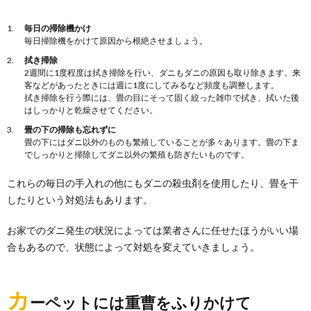
毎日の掃除機かけ
毎日掃除機をかけて原因から根絶させましょう。
拭き掃除
2週間に1度程度は拭き掃除を行い、ダニもダニの原因も取り除きます。来
客などがあったときには週に1度にしてみるなど頻度も調整します。
拭き掃除を行う際には、畳の目にそって固く絞った雑巾で拭き、拭いた後
はしっかりと乾燥させてください。
畳の下の掃除も忘れずに
畳の下にはダニ以外のものも繁殖していることが多々あります。畳の下ま
でしっかりと掃除してダニ以外の繁殖も防ぎたいものです。
これらの毎日の手入れの他にもダニの殺虫剤を使用したり、畳を干
したりという対処法もあります。
お家でのダニ発生の状況によっては業者さんに任せたほうがいい場
合もあるので、状態によって対処を変えていきましょう。
カ
ーペットには重曹をふりかけて