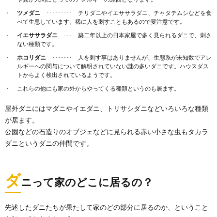
ダニ退治用シートの効果とは？メリットや
ツメダニ
･････････ チリダニやイエササラダニ、チャタテムシなどを食
選び方について解説
べて生息しています。稀に人を刺すこともあるので要注意です。
梅雨のシーズンが近づくと、今年はダニをどうやって
イエササラダニ
･･･ 築二年以上の日本家屋で多く見られるダニで、刺さ
退治するか考える人も多くなるでしょう。 ダニ対...
ない種類です。
ホコリダニ
･･･････ 人を刺す事はありませんが、生態系が未知数でアレ
ルギーへの関与について解明されていない謎の多いダニです。ハウスダス
タイルの掃除。玄関はお家の顔。綺麗なタ
トからよく検出されているようです。
イルでお出迎え
これらの他にも家の外からやってくる種類というのも居ます。
タイルの掃除はそれほど難しくはありません。 普段は
掃き掃除を毎日しましょう。 タイル目地に入...
屋外ダニにはマダニやイエダニ、トリサシダニなどいろいろな種類
が居ます。
公園などの石造りのオブジェなどに見られる赤い小さな虫もタカラ
カーペット向きの掃除機って？おすすめと
ダニというダニの仲間です。
見分け方について
カーペット向きの掃除機って、どんなタイプなのでし
ょうか？ おすすめはキャニスター型？それともス...
ダ
ニって家のどこに居るの？
ダニの駆除方法について。布団に潜むダニ
の性質を知る
先述したダニたちが果たして家のどの部分に居るのか、ということ
ダニの駆除には、ダニを知ることから始めましょう。