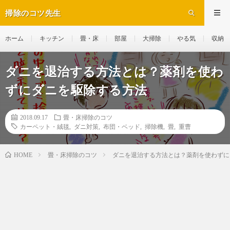
掃除のコツ先生
ホーム
キッチン
畳・床
部屋
大掃除
やる気
収納
ダニを退治する方法とは？薬剤を使わ
ずにダニを駆除する方法
2018.09.17
畳・床掃除のコツ
カーペット・絨毯
,
ダニ対策
,
布団・ベッド
,
掃除機
,
畳
,
重曹
畳・床掃除のコツ
ダニを退治する方法とは？薬剤を使わずに
HOME