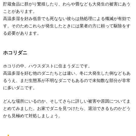
貯蔵食品に群がり繁殖したり、わらや畳なども大発生の被害にあう
ことがあります。
高温多湿を好み低音でも死なない彼らは熱処理による殲滅が有効で
す。そのためこれらが発生したときには業者の方に頼って駆除をす
る必要があります。
ホコリダニ
ホコリの中、ハウスダストに住まうダニです。
高温多湿を好む他のダニたちとは違い、冬に大発生した例などもあ
るうえ、まだ生態系が不明なダニでもあるので未知数な部分が非常
に多いダニです。
どんな場所にいるのか、そしてさらに詳しい被害や原因についてま
とめてみました。お家でダニを見つけたら、退治できるものかどう
かも見極めて対処しましょう。