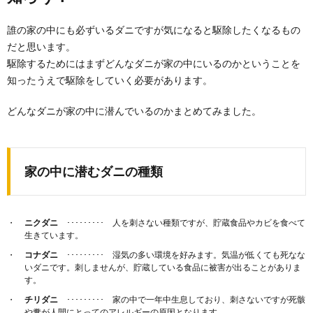
ダニ対策シート『忌避タイプ』と『誘引タイプ』につ
いてご紹介します。 また、シートを敷いただけで...
誰の家の中にも必ずいるダニですが気になると駆除したくなるもの
だと思います。
ダニ退治を家庭でするならやっぱり布団乾
駆除するためにはまずどんなダニが家の中にいるのかということを
燥機！効果的なやり方
知ったうえで駆除をしていく必要があります。
No Image
ダニ退治にはやっぱり布団乾燥機！ 布団乾燥機は使い
方を間違えると、ダニの駆除はできません。 ...
どんなダニが家の中に潜んでいるのかまとめてみました。
床の拭き掃除に重曹を使う場合の注意点と
効果的な掃除方法
家の中に潜むダニの種類
家の中のいろいろな場所に使える万能洗剤「重曹」。
天然素材なので、小さな子どもがいる家庭でも安心し
て使...
ニクダニ
･････････ 人を刺さない種類ですが、貯蔵食品やカビを食べて
生きています。
ダニ退治！畳に潜むダニを退治する方法と
ダニの種類について
コナダニ
･････････ 湿気の多い環境を好みます。気温が低くても死なな
いダニです。刺しませんが、貯蔵している食品に被害が出ることがありま
ダニを退治したい！ 布団・カーペット・畳が主なダニ
す。
の発生するポイントではないのでしょうか？ ...
チリダニ
･････････ 家の中で一年中生息しており、刺さないですが死骸
や糞が人間にとってのアレルギーの原因となります。