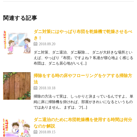
関連する記事
ダニ対策にはやっぱり布団を乾燥機で乾燥させるべ
き！
2018.09.20
ダニ対策、ダニ退治、ダニ駆除…。 ダニが大好きな場所とい
えば、やっぱり『布団』ですよね？ 私達が寝心地よく感じる
布団は、ダニも居心地がいい[…]
掃除をする時の床やフローリングをケアする掃除方
法
2018.10.18
掃除の方法って実は、しっかりと決まっているんですよ。 単
純に床に掃除機を掛ければ、部屋がきれいになるというもの
ではありません。 まずは、フ[…]
ダニ退治のために布団乾燥機を使用する時間は何分
なのか解説
2018.09.15