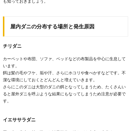
も知っておきましょう。
布団に潜むダニの種類は主に２種類。 さ...
カーペット掃除はまずブラシでホコリや髪
屋内ダニの分布する場所と発生原因
の毛をかき出してから
カーペットにいきなり掃除機をかけるのはＮＧなんで
すって！ まずは、フローリングをドライシートで...
チリダニ
カーペットや布団、ソファ、ベッドなどの布製品を中心に生息して
ダニ対策に効果的な布団乾燥機の選び方と
います。
使用方法を理解しよう
餌は髪の毛やフケ、垢や汗、さらにホコリや食べかすなどです。不
赤ちゃんが生まれて、本格的にダニ対策を考え始める
潔な環境にしておくとどんどんと増えていきます。
人も多いでしょう。 ダニ対策にはいろいろな方法...
さらにこのダニは大型のダニの餌となってしまうため、たくさんい
ると屋外ダニを呼ぶような結果にもなってしまうため注意が必要で
す。
イエササラダニ