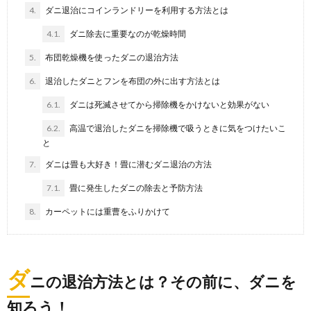
4.
ダニ退治にコインランドリーを利用する方法とは
ダニを退治したい。布団のダニに効果があ
る方法とは
4.1.
ダニ除去に重要なのが乾燥時間
布団の中には何十万というダニがいると言われていま
5.
布団乾燥機を使ったダニの退治方法
すが、もっとも効果がある退治方法は何なのかよくわ
から...
6.
退治したダニとフンを布団の外に出す方法とは
6.1.
ダニは死滅させてから掃除機をかけないと効果がない
床の掃除方法。その床掃除間違ってるか
も！？正しい床の掃除方法
6.2.
高温で退治したダニを掃除機で吸うときに気をつけたいこ
床の掃除なんて、掃除機掛けちゃえばいいんじゃない
と
の？ と、思っていませんか？ 実は、床の掃除...
7.
ダニは畳も大好き！畳に潜むダニ退治の方法
7.1.
畳に発生したダニの除去と予防方法
床の掃除をする時に必要な道具。定番アイ
テムから新参者まで
8.
カーペットには重曹をふりかけて
床を掃除する時の道具と言われてすぐに思いつくの
は、雑巾とバケツではないのでしょうか？ でも、床...
ダ
ニの退治方法とは？その前に、ダニを
ダニ対策に『ダニ取り〇〇シート』３つの
種類をご紹介
知ろう！