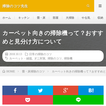
掃除のコツ先生
ホーム
キッチン
畳・床
部屋
大掃除
やる気
収納
カーペット向きの掃除機って？おすす
めと見分け方について
2018.10.13
日常の掃除のコツ
カーペット・絨毯
,
ダニ対策
,
掃除のコツ
,
掃除機
畳・床掃除のコツ
カーペット向きの掃除機って？おすすめと
HOME