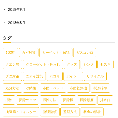
2018年9月
2018年8月
タグ
100均
カビ対策
カーペット・絨毯
ガスコンロ
クエン酸
クローゼット・押入れ
グッズ
シンク
セスキ
ダニ対策
ニオイ対策
ホコリ
ポイント
リサイクル
処分方法
収納術
布団・ベッド
布団乾燥機
拭き掃除
掃除
掃除のコツ
掃除方法
掃除機
掃除頻度
排水口
換気扇・フィルター
整理整頓
整理方法
料金の相場