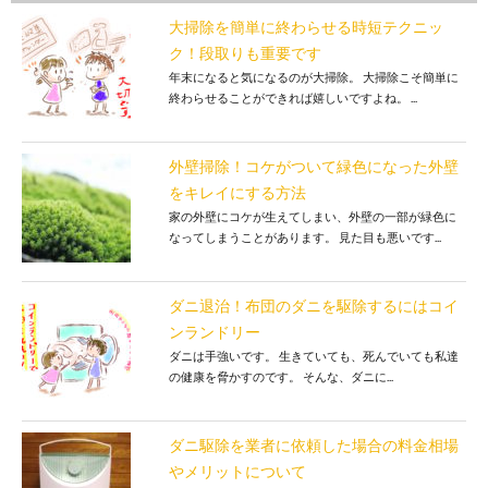
大掃除を簡単に終わらせる時短テクニッ
ク！段取りも重要です
年末になると気になるのが大掃除。 大掃除こそ簡単に
終わらせることができれば嬉しいですよね。 ...
外壁掃除！コケがついて緑色になった外壁
をキレイにする方法
家の外壁にコケが生えてしまい、外壁の一部が緑色に
なってしまうことがあります。 見た目も悪いです...
ダニ退治！布団のダニを駆除するにはコイ
ンランドリー
ダニは手強いです。 生きていても、死んでいても私達
の健康を脅かすのです。 そんな、ダニに...
ダニ駆除を業者に依頼した場合の料金相場
やメリットについて