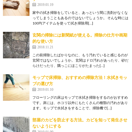
2019.01.19
家中の拭き掃除をしていると、あっという間に洗剤がなくな
ってしまうこともあるのではないでしょうか。 そんな時には
100均アイテムを使って拭き掃除用[…]
玄関の掃除には新聞紙が使える。掃除の仕方や画期
的な使い方
2018.11.21
この前掃除したばかりなのに、もう汚れていると感じるのが
玄関ではないでしょうか。 玄関はドロ汚れがあったり、砂だ
らけだったり、隅っこにほこりがたまった[…]
モップで床掃除、おすすめの掃除方法！水拭きモッ
プの選び方
2019.01.10
フローリングの床はモップで水拭き掃除をするのがおすすめ
です。床には、ホコリ以外にもたくさんの種類の汚れがあり
ます。モップで水拭きをすることで、掃除機で[…]
部屋のカビを防止する方法。カビを知って発生させ
ないようにする
2019.01.09