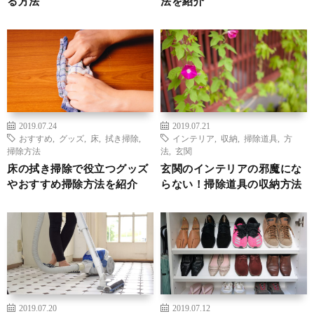
る方法
法を紹介
2019.07.24
2019.07.21
おすすめ
,
グッズ
,
床
,
拭き掃除
,
インテリア
,
収納
,
掃除道具
,
方
掃除方法
法
,
玄関
床の拭き掃除で役立つグッズ
玄関のインテリアの邪魔にな
やおすすめ掃除方法を紹介
らない！掃除道具の収納方法
2019.07.20
2019.07.12