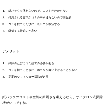
紙パックを使わないので、コストがかからない
便器の黒ずみに効果のある洗剤とそれを使
排気される空気がゴミの中を通らないので衛生的
用した掃除方法を解説
掃除してもなかなか取れない便器の黒ずみ。どんな洗
ゴミを捨てるたびに、吸引力が復活する
剤を使えば黒ずみを落とすことができるのか悩んでし
吸引する持続力が高い
まう...
お掃除バケツこそおしゃれな物に！おしゃ
れバケツでやる気アップ
デメリット
インテリア性の高いおしゃれバケツが今人気となって
います。 あなたの家にはどんなバケツがありますか？...
掃除のたびにゴミ捨ての必要がある
ゴミを捨てるときに、ホコリが舞い上がることが多い
【タイル掃除のコツ】キッチンタイルにつ
定期的なフィルター掃除が必要
いた汚れの落とし方
タイルは掃除しやすい素材だと言われていますが、キ
ッチンのタイルは油や水垢などいろいろな汚れがつく
場所...
紙パックのコストや空気の綺麗さを考えるなら、サイクロン式掃除
機がいいですね。