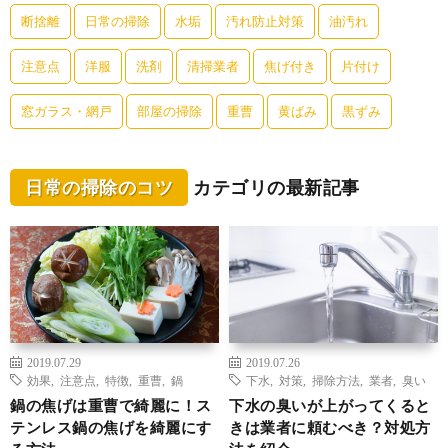
断捨離
日常の掃除
水垢
汚れ防止対策
油汚れ
注意点
洋服
洗剤
清掃業者
焦げ付き
片付け
窓ガラス・網戸
部屋の掃除
重曹
黄ばみ
黒ずみ
日常の掃除のコツ
カテゴリの最新記事
2019.07.29
2019.07.26
効果
,
注意点
,
特徴
,
重曹
,
鍋
下水
,
対策
,
掃除方法
,
業者
,
臭い
鍋の焦げは重曹で綺麗に！ス
下水の臭いが上がってくると
テンレス鍋の焦げを綺麗にす
きは業者に頼むべき？対処方