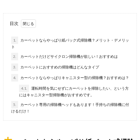
【部屋の片付け方】どこから始めるかその
決め方について徹底解説
いつの間にか汚くなってしまった自分の部屋。片付け
目次
た方が良いとわかってはいても、どこから片付ければ
いい...
1.
カーペットならやっぱり紙パック式掃除機？メリット・デメリッ
ト
布団の掃除頻度は？羽毛布団の掃除・クリ
ーニング・打ち直し頻度
2.
カーペットだけどサイクロン掃除機が欲しい！おすすめは
羽毛布団を使用している人の中には、一体どのくらい
3.
カーペットにおすすめの掃除機はどんなタイプ
の頻度で掃除をすれば良いのかわからない人もいるの
では...
4.
カーペットならやっぱりキャニスター型の掃除機？おすすめは？
掃除で面倒な床はモップで解決！モップの
4.1.
運転時間を気にせずにカーペットを掃除したい、という方
にはキャニスター型掃除機がおすすめです。
選び方、使い方のコツ
フローリングの床を掃除する時に役立つのが「モッ
5.
カーペット専用の掃除機ヘッドもあります！手持ちの掃除機に付
プ」です。 立ったまま床掃除ができますし、最近は
けるだけ！
様々...