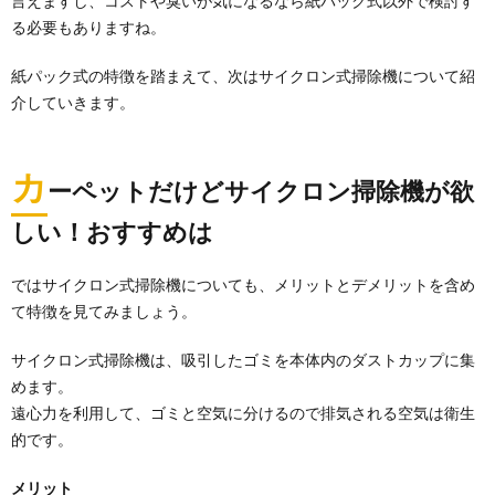
言えますし、コストや臭いが気になるなら紙パック式以外で検討す
る必要もありますね。
紙パック式の特徴を踏まえて、次はサイクロン式掃除機について紹
介していきます。
カ
ーペットだけどサイクロン掃除機が欲
しい！おすすめは
ダニの駆除方法！畳に発生したダニの駆除
ではサイクロン式掃除機についても、メリットとデメリットを含め
と除去を行おう
て特徴を見てみましょう。
しばらく使っていない和室。そこで子供を遊ばせてあ
げるとなると、ダニがいないかどうかが気になる人も
サイクロン式掃除機は、吸引したゴミを本体内のダストカップに集
多い...
めます。
ダニを退治したい！３タイプの布団乾燥機
遠心力を利用して、ゴミと空気に分けるので排気される空気は衛生
の賢い選び方とは
的です。
ダニ退治には布団乾燥機！ でも、いろいろなタイプや
価格帯があってどれを選べばいいのかわからない...
メリット