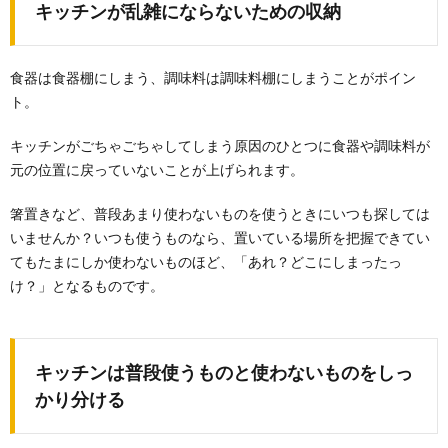
キッチンが乱雑にならないための収納
食器は食器棚にしまう、調味料は調味料棚にしまうことがポイン
ト。
整理整頓できない人の心理と特徴！片付け
が苦手な人向け整頓術
キッチンがごちゃごちゃしてしまう原因のひとつに食器や調味料が
自分は整理整頓が苦手だと感じている方はたくさんい
元の位置に戻っていないことが上げられます。
ると思います。 子供の頃からいつも親に「部...
箸置きなど、普段あまり使わないものを使うときにいつも探しては
いませんか？いつも使うものなら、置いている場所を把握できてい
【洋服収納のコツ】クローゼットは三段に
てもたまにしか使わないものほど、「あれ？どこにしまったっ
分けて収納しよう
け？」となるものです。
クローゼットはあるものの、なんとなく洋服をかけて
使っているという人も多いのではないでしょうか？ ...
掃除の手順を確認！毎日の掃除が負担にな
キッチンは普段使うものと使わないものをしっ
らない掃除方法を解説
かり分ける
毎日毎日家の掃除をしていると、「今日は掃除をする
のが面倒」と思う事もありますよね。とはいえ、日々...