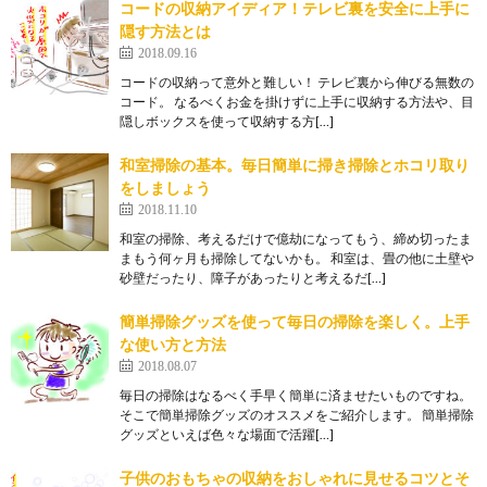
コードの収納アイディア！テレビ裏を安全に上手に
隠す方法とは
2018.09.16
コードの収納って意外と難しい！ テレビ裏から伸びる無数の
コード。 なるべくお金を掛けずに上手に収納する方法や、目
隠しボックスを使って収納する方[…]
和室掃除の基本。毎日簡単に掃き掃除とホコリ取り
をしましょう
2018.11.10
和室の掃除、考えるだけで億劫になってもう、締め切ったま
まもう何ヶ月も掃除してないかも。 和室は、畳の他に土壁や
砂壁だったり、障子があったりと考えるだ[…]
簡単掃除グッズを使って毎日の掃除を楽しく。上手
な使い方と方法
2018.08.07
毎日の掃除はなるべく手早く簡単に済ませたいものですね。
そこで簡単掃除グッズのオススメをご紹介します。 簡単掃除
グッズといえば色々な場面で活躍[…]
子供のおもちゃの収納をおしゃれに見せるコツとそ