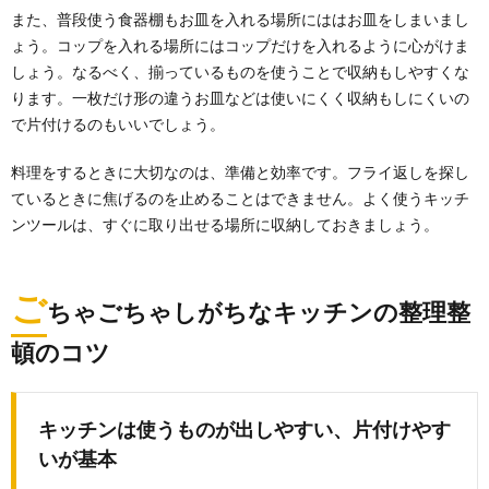
また、普段使う食器棚もお皿を入れる場所にははお皿をしまいまし
ょう。コップを入れる場所にはコップだけを入れるように心がけま
部屋の臭いを消す消臭方法。簡単な方法や
しょう。なるべく、揃っているものを使うことで収納もしやすくな
家にある物での消臭方法
ります。一枚だけ形の違うお皿などは使いにくく収納もしにくいの
部屋に入った瞬間に臭いが気になったことはありませ
で片付けるのもいいでしょう。
んか？ ご飯を食べる、布団やソファーで寝る、洋...
料理をするときに大切なのは、準備と効率です。フライ返しを探し
クローゼットの収納術【一人暮らし】狭く
ているときに焦げるのを止めることはできません。よく使うキッチ
ても大丈夫！
ンツールは、すぐに取り出せる場所に収納しておきましょう。
クローゼットの収納術を身につければ、一人暮らしの
狭い空間でも使い勝手がよく快適に過ごすことができ
ます...
ご
ちゃごちゃしがちなキッチンの整理整
冷蔵庫の収納アイデア！野菜室におすすめ
頓のコツ
の収納グッズをご紹介
冷蔵庫の収納について考えた時、野菜室はどうすれば
使いやすくなるのか悩む主婦の人が多いようです。 ...
キッチンは使うものが出しやすい、片付けやす
いが基本
カーペットのクリーニング方法。セルフで