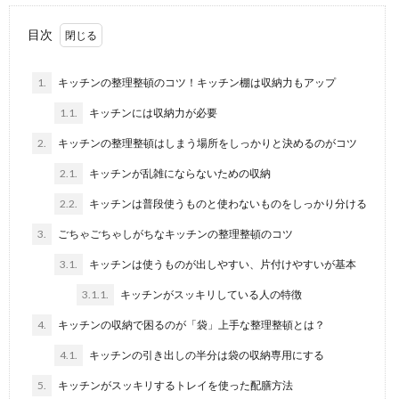
方！本整理のコツも
本の収納に悩んでいませんか？そんな悩みを解決でき
目次
るのが100均グッズです。 漫画の本や雑誌の本、普...
1.
キッチンの整理整頓のコツ！キッチン棚は収納力もアップ
1.1.
キッチンには収納力が必要
2.
キッチンの整理整頓はしまう場所をしっかりと決めるのがコツ
2.1.
キッチンが乱雑にならないための収納
2.2.
キッチンは普段使うものと使わないものをしっかり分ける
3.
ごちゃごちゃしがちなキッチンの整理整頓のコツ
3.1.
キッチンは使うものが出しやすい、片付けやすいが基本
3.1.1.
キッチンがスッキリしている人の特徴
4.
キッチンの収納で困るのが「袋」上手な整理整頓とは？
4.1.
キッチンの引き出しの半分は袋の収納専用にする
5.
キッチンがスッキリするトレイを使った配膳方法