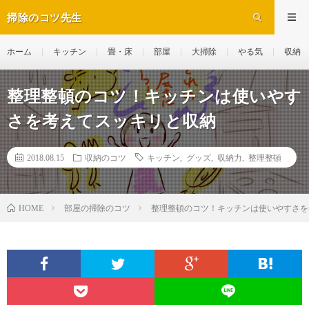
掃除のコツ先生
ホーム
キッチン
畳・床
部屋
大掃除
やる気
収納
整理整頓のコツ！キッチンは使いやす
さを考えてスッキリと収納
2018.08.15
収納のコツ
キッチン
,
グッズ
,
収納力
,
整理整頓
部屋の掃除のコツ
整理整頓のコツ！キッチンは使いやすさを
HOME