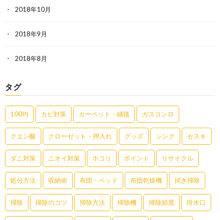
2018年10月
2018年9月
2018年8月
タグ
100均
カビ対策
カーペット・絨毯
ガスコンロ
クエン酸
クローゼット・押入れ
グッズ
シンク
セスキ
ダニ対策
ニオイ対策
ホコリ
ポイント
リサイクル
処分方法
収納術
布団・ベッド
布団乾燥機
拭き掃除
掃除
掃除のコツ
掃除方法
掃除機
掃除頻度
排水口