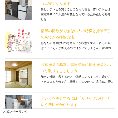
れば安くなります
新しいテレビを買うことになった場合、古いテレビは
家電リサイクル法の対象となっているため正しく処分
しな...
部屋の掃除ができない人の特徴と掃除下手
でもできる掃除方法
あなたの部屋はいつもキレイな状態ですか？多くの方
は「いいえ」と答えるのではないでしょうか。 部屋の...
和室掃除の基本。毎日簡単に掃き掃除とホ
コリ取りをしましょう
和室の掃除、考えるだけで億劫になってもう、締め切
ったままもう何ヶ月も掃除してないかも。 和室は、畳...
テレビを処分するには「リサイクル料」と
いう費用がかかります
テレビは粗大ごみとして処分することができません。
スポンサーリンク
家電リサイクル法によりリサイクル費用を支払わ...