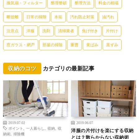
換気扇・フィルター
整理整頓
整理方法
料金の相場
断捨離
日常の掃除
水垢
汚れ防止対策
油汚れ
注意点
洋服
洗剤
清掃業者
焦げ付き
片付け
窓ガラス・網戸
部屋の掃除
重曹
黄ばみ
黒ずみ
収納のコツ
カテゴリの最新記事
2019.07.02
2019.06.07
ポイント
,
一人暮らし
,
収納
,
収
洋服の片付けを楽にする収納
納術
,
掃除機
とは？散らからない収納術