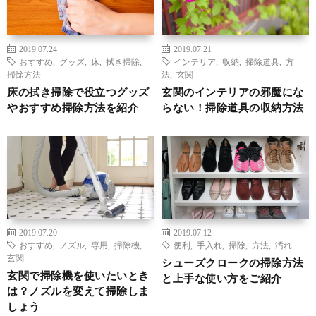
2019.07.24
2019.07.21
おすすめ
,
グッズ
,
床
,
拭き掃除
,
インテリア
,
収納
,
掃除道具
,
方
掃除方法
法
,
玄関
床の拭き掃除で役立つグッズ
玄関のインテリアの邪魔にな
やおすすめ掃除方法を紹介
らない！掃除道具の収納方法
2019.07.20
2019.07.12
おすすめ
,
ノズル
,
専用
,
掃除機
,
便利
,
手入れ
,
掃除
,
方法
,
汚れ
玄関
シューズクロークの掃除方法
玄関で掃除機を使いたいとき
と上手な使い方をご紹介
は？ノズルを変えて掃除しま
しょう