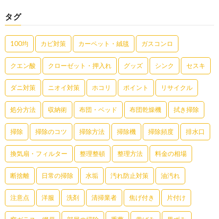
タグ
100均
カビ対策
カーペット・絨毯
ガスコンロ
クエン酸
クローゼット・押入れ
グッズ
シンク
セスキ
ダニ対策
ニオイ対策
ホコリ
ポイント
リサイクル
処分方法
収納術
布団・ベッド
布団乾燥機
拭き掃除
掃除
掃除のコツ
掃除方法
掃除機
掃除頻度
排水口
換気扇・フィルター
整理整頓
整理方法
料金の相場
断捨離
日常の掃除
水垢
汚れ防止対策
油汚れ
注意点
洋服
洗剤
清掃業者
焦げ付き
片付け