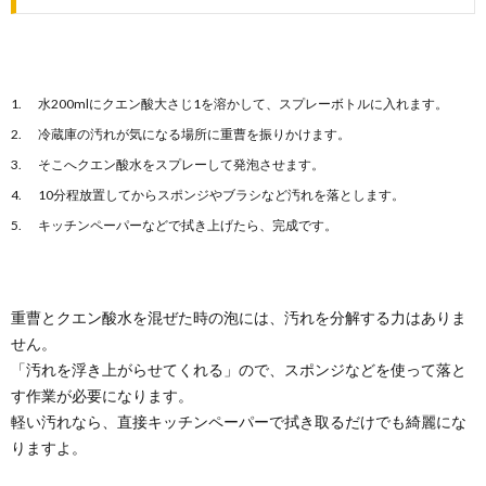
を掃除する手順と道具
タイルの掃除方法をご紹介します。 お風呂場のタイル
目地って、掃除が面倒なんですよね。 タ...
水200mlにクエン酸大さじ1を溶かして、スプレーボトルに入れます。
浴槽のカビをキレイにするには重曹と酸素
冷蔵庫の汚れが気になる場所に重曹を振りかけます。
系漂白剤がおすすめ
そこへクエン酸水をスプレーして発泡させます。
浴槽のエプロン、外したことはありますか？ 掃除して
いるのに、次々に発生する浴室の『カビ』 ど...
10分程放置してからスポンジやブラシなど汚れを落とします。
キッチンペーパーなどで拭き上げたら、完成です。
重曹とクエン酸水を混ぜた時の泡には、汚れを分解する力はありま
せん。
「汚れを浮き上がらせてくれる」ので、スポンジなどを使って落と
す作業が必要になります。
軽い汚れなら、直接キッチンペーパーで拭き取るだけでも綺麗にな
りますよ。