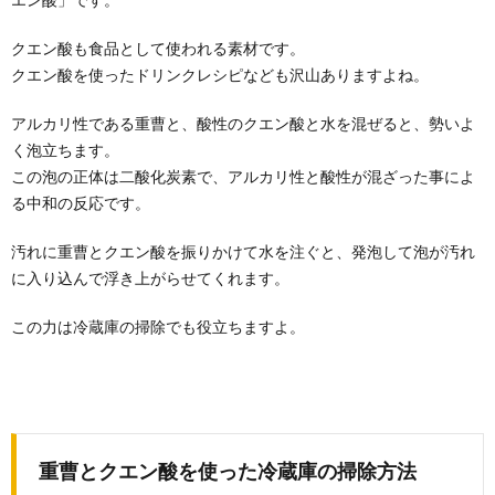
クエン酸も食品として使われる素材です。
【掃除のコツ】フローリング掃除におすす
クエン酸を使ったドリンクレシピなども沢山ありますよね。
めの掃除方法と洗剤
フローリングの掃除にはワイパーが便利ですが、ドラ
アルカリ性である重曹と、酸性のクエン酸と水を混ぜると、勢いよ
イシートだけではなかなか汚れをとることもできない
でし...
く泡立ちます。
この泡の正体は二酸化炭素で、アルカリ性と酸性が混ざった事によ
大掃除は何日かかる？大まかな掃除の流れ
る中和の反応です。
とやり方をご紹介
大掃除はだいたい何日かかるものなのでしょうか？平
汚れに重曹とクエン酸を振りかけて水を注ぐと、発泡して泡が汚れ
均的には、このくらいの日数で終わらせる人が多いよ
に入り込んで浮き上がらせてくれます。
うで...
この力は冷蔵庫の掃除でも役立ちますよ。
電子レンジの掃除は「酢水」がおすすめ！
その方法を徹底解説
毎日使用する電子レンジ。そのため、拭き掃除をして
も汚れが完全に落とせないこともあるでしょう。 ...
重曹とクエン酸を使った冷蔵庫の掃除方法
タイルの掃除方法。お風呂場のタイル目地