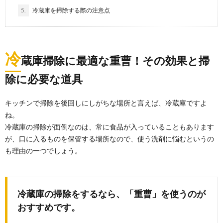
5.
冷蔵庫を掃除する際の注意点
冷
蔵庫掃除に最適な重曹！その効果と掃
除に必要な道具
キッチンで掃除を後回しにしがちな場所と言えば、冷蔵庫ですよ
モップ掃除のやり方とコツを解説！掃除機
ね。
よりも簡単です
冷蔵庫の掃除が面倒なのは、常に食品が入っていることもあります
フローリングの床の掃除にはモップが良いと言われて
いますが、いろいろな種類があってどれを選べばよい
が、口に入るものを保管する場所なので、使う洗剤に悩むというの
のか...
も理由の一つでしょう。
玄関の掃除に重曹を使ってピカピカにする
方法とキレイを保つコツ
玄関の掃除には重曹がオススメです。重曹なら小さな
冷蔵庫の掃除をするなら、「重曹」を使うのが
お子さんが居る家庭でも安心して使うことができま
おすすめです。
す。 ...