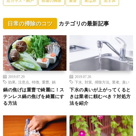
窓ガラス・網戸
部屋の掃除
重曹
黄ばみ
黒ずみ
日常の掃除のコツ
カテゴリの最新記事
2019.07.29
2019.07.26
効果
,
注意点
,
特徴
,
重曹
,
鍋
下水
,
対策
,
掃除方法
,
業者
,
臭い
鍋の焦げは重曹で綺麗に！ス
下水の臭いが上がってくると
テンレス鍋の焦げを綺麗にす
きは業者に頼むべき？対処方
る方法
法を紹介