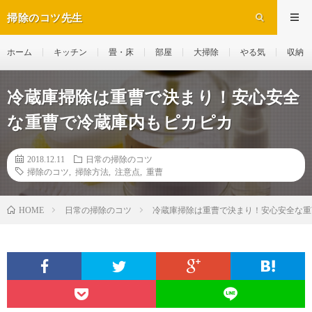
掃除のコツ先生
ホーム
キッチン
畳・床
部屋
大掃除
やる気
収納
冷蔵庫掃除は重曹で決まり！安心安全
な重曹で冷蔵庫内もピカピカ
2018.12.11
日常の掃除のコツ
掃除のコツ
,
掃除方法
,
注意点
,
重曹
日常の掃除のコツ
冷蔵庫掃除は重曹で決まり！安心安全な重
HOME