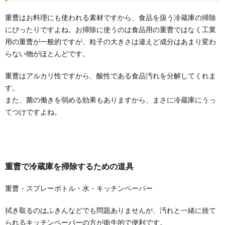
部屋が綺麗な男性はどんな人？部屋を見れ
重曹はお料理にも使われる素材ですから、食品を扱う冷蔵庫の掃除
ばその人の性格がわかる
にぴったりですよね。お掃除に使うのは食品用の重曹ではなく工業
お付き合いをして初めて男性の部屋を訪れた時、あま
用の重曹が一般的ですが、粒子の大きさは違えど成分はあまり変わ
りにも部屋が綺麗で整理整頓されていると、「きっち
りし...
らない物がほとんどです。
【おすすめ洋服収納術】たたみかたを変え
重曹はアルカリ性ですから、酸性である食品汚れを分解してくれま
て収納してみよう
す。
家族が多いと洋服も増えてしまいますが、クローゼッ
また、菌の働きを弱める効果もありますから、まさに冷蔵庫にうっ
トがあっても収納ケースを使っていてもうまく収納で
てつけですよね。
きな...
洗濯機の排水溝からニオウ！？臭い対策と
掃除手順、汚さないコツ
洗濯機の排水溝。 臭い対策をしたいなら、やっぱり
重曹で冷蔵庫を掃除するための道具
『ヘドロ』汚れを除去しなければなりません。 ...
重曹・スプレーボトル・水・キッチンペーパー
拭き取るのはふきんなどでも問題ありませんが、汚れと一緒に捨て
られるキッチンペーパーの方が衛生的で便利です。