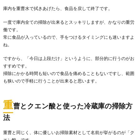
庫内を重曹水で拭きあげたら、食品を戻して終了です。
一度で庫内全ての掃除が出来るとスッキリしますが、かなりの重労
働です。
常に食品が入っているので、手をつけるタイミングにも迷いますよ
ね。
ですから、「今日は上段だけ」というように、部分的に行うのがお
すすめです。
掃除にかかる時間も短いので食品を痛めることもないですし、範囲
コードの収納は壁をうまく使うのがコツ！
も狭いので手軽に行うことが出来ると思います。
そのアイデアをご紹介
部屋をすっきりと見せたいのに、どうしてもじゃまに
なるのがテレビなどのコードではないでしょうか。 ...
重
曹とクエン酸と使った冷蔵庫の掃除方
玄関の掃除の仕方【タイル】ザラザラ・デ
法
コボコの汚れをキレイに
玄関の掃き掃除、毎日していますか？ 玄関の掃除の仕
重曹と同じく、体に優しいお掃除素材として名前が挙がるのが「ク
方は意外と知らないものですよね。 ましてやタイ...
エン酸」です。