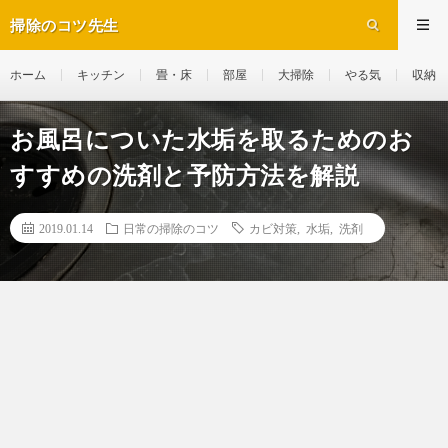
掃除のコツ先生
ホーム
キッチン
畳・床
部屋
大掃除
やる気
収納
お風呂についた水垢を取るためのお
すすめの洗剤と予防方法を解説
2019.01.14
日常の掃除のコツ
カビ対策
,
水垢
,
洗剤