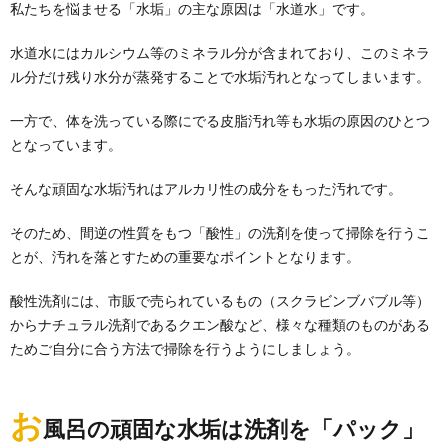
私たちを悩ませる「水垢」の主な原因は「水道水」です。
水道水にはカルシウム等のミネラル分が含まれており、このミネラ
ル分だけ残り水分が蒸発することで水垢汚れとなってしまいます。
ダニ対策できてる？畳はカラッと清潔に保
ちましょう
一方で、体を洗っている際にでる皮脂汚れ等も水垢の原因のひとつ
ダニ対策の基本は『除湿』です。 ダニは湿気がこもっ
となっています。
ている場所が大好きです。 寝具はもちろ...
そんな頑固な水垢汚れはアルカリ性の成分をもった汚れです。
サッシの掃除は意外と簡単！サッシの掃除
そのため、間逆の性質をもつ「酸性」の洗剤を使って掃除を行うこ
を日常に取り入れて
とが、汚れを落とすための重要なポイントとなります。
サッのシ掃除をしようとする時には、凸凹している部
分がありカビも生えやすいし、砂埃や土汚れなど外の
酸性洗剤には、市販で売られているもの（スクラビンブバブル等）
汚れ...
からナチュラル洗剤であるクエン酸など、様々な種類のものがある
【タイルの掃除方法とコツ】玄関の土汚れ
ためご自分に合う方法で掃除を行うようにしましょう。
にも重曹が使えます
玄関タイルは土などの汚れがつきやすい場所ですが、
どんな洗剤を使って掃除すればいいのかわからない人
お
風呂の頑固な水垢は洗剤を「パック」
の方...