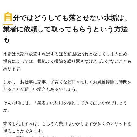
インテリア性の高いおしゃれバケツが今人気となって
います。 あなたの家にはどんなバケツがありますか？...
自
分ではどうしても落とせない水垢は、
自転車の処分方法は主に３つ。どの場合も
業者に依頼して取ってもらうという方法
防犯登録は抹消が必要
も
自転車の処分方法は主に３つあります。 ・粗大ごみ ・
誰かに譲る ・中古自転車として販売 ...
水垢は長期間放置すればするほど頑固な汚れとなってしまうため、
場合によっては、根気よく掃除を繰り返さなければいけないことも
片付けベタでもすっきり収納できる方法！
あります。
キッチンの収納ルール
キッチンにはたくさんのものがあり、収納にお困りの
しかし、お仕事に家事、子育てなど日々忙しくお風呂掃除に時間を
方も多いと思います。キッチンの限られたスペースを
とることが難しい場合もあるでしょう。
有効...
そんな時には、「業者」の利用を検討してみてはいかがでしょう
か。
業者を利用すれば、もちろん費用はかかりますが多くのメリットを
得ることができます。