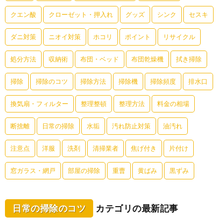
クエン酸
クローゼット・押入れ
グッズ
シンク
セスキ
ダニ対策
ニオイ対策
ホコリ
ポイント
リサイクル
処分方法
収納術
布団・ベッド
布団乾燥機
拭き掃除
掃除
掃除のコツ
掃除方法
掃除機
掃除頻度
排水口
換気扇・フィルター
整理整頓
整理方法
料金の相場
断捨離
日常の掃除
水垢
汚れ防止対策
油汚れ
注意点
洋服
洗剤
清掃業者
焦げ付き
片付け
窓ガラス・網戸
部屋の掃除
重曹
黄ばみ
黒ずみ
日常の掃除のコツ
カテゴリの最新記事