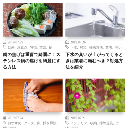
2019.07.29
2019.07.26
効果
,
注意点
,
特徴
,
重曹
,
鍋
下水
,
対策
,
掃除方法
,
業者
,
臭い
鍋の焦げは重曹で綺麗に！ス
下水の臭いが上がってくると
テンレス鍋の焦げを綺麗にす
きは業者に頼むべき？対処方
る方法
法を紹介
2019.07.24
2019.07.21
おすすめ
,
グッズ
,
床
,
拭き掃除
,
インテリア
,
収納
,
掃除道具
,
方
掃除方法
法
,
玄関