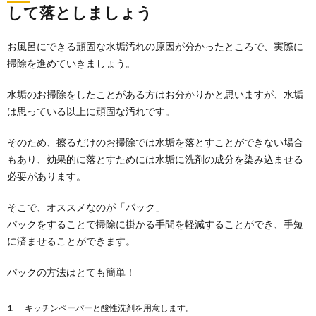
して落としましょう
重曹は掃除に欠かせない！トイレをピカピ
カにするための使い方
お風呂にできる頑固な水垢汚れの原因が分かったところで、実際に
キッチンの掃除などに効果的な重曹ですが、実はトイ
掃除を進めていきましょう。
レの掃除にも力を発揮します。 その理由は重曹の...
水垢のお掃除をしたことがある方はお分かりかと思いますが、水垢
掃除をしよう！壁のクロスを掃除すると部
は思っている以上に頑固な汚れです。
屋全体がスッキリ
掃除の勉強。 壁を掃除する方法をレクチャーします。
そのため、擦るだけのお掃除では水垢を落とすことができない場合
掃除したい壁の『クロス』をチェックし...
もあり、効果的に落とすためには水垢に洗剤の成分を染み込ませる
必要があります。
庭の草むしりをする時に必要な道具につい
そこで、オススメなのが「パック」
て知りたい
パックをすることで掃除に掛かる手間を軽減することができ、手短
庭付きの一戸建てやマンションは、みんなの憧れの対
に済ませることができます。
象ですが、それに伴って、草むしりも必要になってき
ます...
パックの方法はとても簡単！
キッチンペーパーと酸性洗剤を用意します。