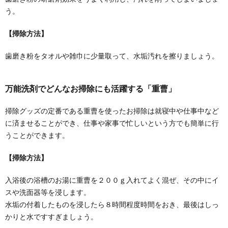
う。
【掃除方法】
歯磨き粉をタオルや雑巾に少量取って、水垢汚れを擦りましょう。
万能洗剤でどんなお掃除にも活躍する「重曹」
掃除グッズの定番である重曹を使ったお掃除は就寝中や仕事中など
に済ませることができ、仕事や家事で忙しいという方でも簡単に行
うことができます。
【掃除方法】
入浴後の浴槽のお湯に重曹を２００ｇ入れてよく混ぜ、その中にイ
スや洗面器等を浸します。
水垢の付着したものを浸したら８時間程度時間をおき、最後はしっ
お掃除バケツこそおしゃれな物に！おしゃ
かりと水ですすぎましょう。
れバケツでやる気アップ