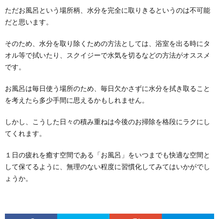
ただお風呂という場所柄、水分を完全に取りきるというのは不可能
だと思います。
そのため、水分を取り除くための方法としては、浴室を出る時にタ
オル等で拭いたり、スクイジーで水気を切るなどの方法がオススメ
です。
書類の整理術を身につけ仕事をスムーズ
お風呂は毎日使う場所のため、毎日欠かさずに水分を拭き取ること
に。できるオトコの整理術
を考えたら多少手間に思えるかもしれません。
書類の整理術を身につければ、頭の中がスッキリしま
す。 そうすると、やるべき仕事が見えてきて、よ...
しかし、こうした日々の積み重ねは今後のお掃除を格段にラクにし
てくれます。
窓の掃除で使う洗剤。内側と外側の汚れの
１日の疲れを癒す空間である「お風呂」をいつまでも快適な空間と
違いと掃除方法について
して保てるように、無理のない程度に習慣化してみてはいかがでし
窓の掃除にはどんな洗剤を使うとよいのでしょうか？
ょうか。
窓ガラスは、室内と外側で汚れが違います。 ...