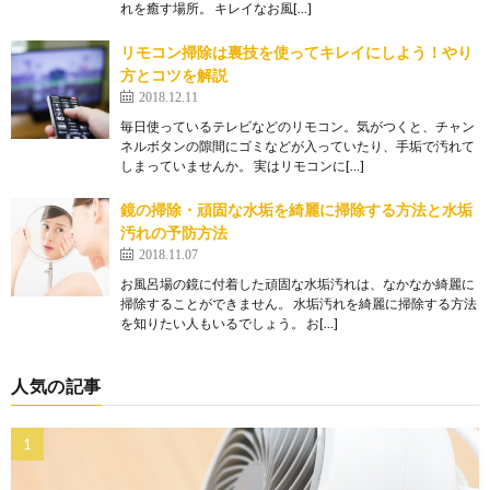
れを癒す場所。 キレイなお風[…]
リモコン掃除は裏技を使ってキレイにしよう！やり
方とコツを解説
2018.12.11
毎日使っているテレビなどのリモコン。気がつくと、チャン
ネルボタンの隙間にゴミなどが入っていたり、手垢で汚れて
しまっていませんか。 実はリモコンに[…]
鏡の掃除・頑固な水垢を綺麗に掃除する方法と水垢
汚れの予防方法
2018.11.07
お風呂場の鏡に付着した頑固な水垢汚れは、なかなか綺麗に
掃除することができません。 水垢汚れを綺麗に掃除する方法
を知りたい人もいるでしょう。 お[…]
人気の記事