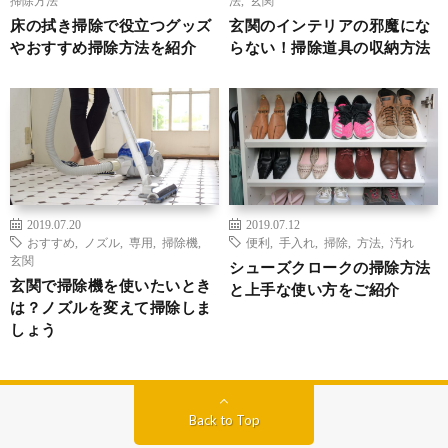
床の拭き掃除で役立つグッズ
玄関のインテリアの邪魔にな
やおすすめ掃除方法を紹介
らない！掃除道具の収納方法
2019.07.20
2019.07.12
おすすめ
,
ノズル
,
専用
,
掃除機
,
便利
,
手入れ
,
掃除
,
方法
,
汚れ
玄関
シューズクロークの掃除方法
玄関で掃除機を使いたいとき
と上手な使い方をご紹介
は？ノズルを変えて掃除しま
しょう
Back to Top