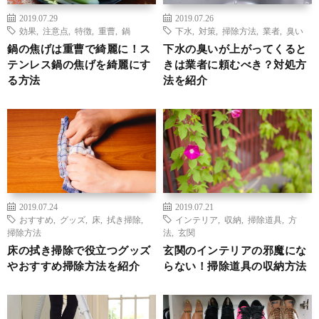
2019.07.29
2019.07.26
効果
,
注意点
,
特徴
,
重曹
,
鍋
下水
,
対策
,
掃除方法
,
業者
,
臭い
鍋の焦げは重曹で綺麗に！ス
下水の臭いが上がってくると
テンレス鍋の焦げを綺麗にす
きは業者に頼むべき？対処方
る方法
法を紹介
2019.07.24
2019.07.21
おすすめ
,
グッズ
,
床
,
拭き掃除
,
インテリア
,
収納
,
掃除道具
,
方
掃除方法
法
,
玄関
床の拭き掃除で役立つグッズ
玄関のインテリアの邪魔にな
やおすすめ掃除方法を紹介
らない！掃除道具の収納方法