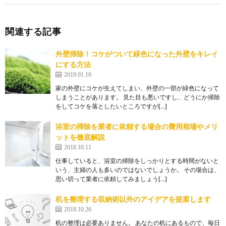
関連する記事
外壁掃除！コケがついて緑色になった外壁をキレイ
にする方法
2019.01.16
家の外壁にコケが生えてしまい、外壁の一部が緑色になって
しまうことがあります。 見た目も悪いですし、どうにか掃除
をしてコケを落としたいところですが[…]
浴室の掃除を業者に依頼する場合の費用相場やメリ
ットを徹底解説
2018.10.11
仕事していると、浴室の掃除をしっかりとする時間がないと
いう、主婦の人も多いのではないでしょうか。 その場合は、
思い切って業者に依頼してみましょう[…]
机を整理する収納術以外のアイデアを提案します
2018.10.26
机の整理は必要ありません。 あなたの机にあるもので、毎日