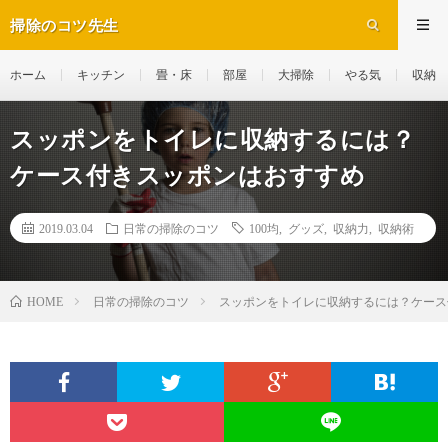
掃除のコツ先生
ホーム
キッチン
畳・床
部屋
大掃除
やる気
収納
スッポンをトイレに収納するには？
ケース付きスッポンはおすすめ
2019.03.04
日常の掃除のコツ
100均
,
グッズ
,
収納力
,
収納術
日常の掃除のコツ
スッポンをトイレに収納するには？ケース
HOME