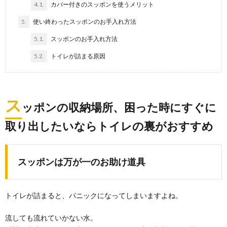
4.1.
カバー付きのスッポンを使うメリット
しないためには
5.
使い終わったスッポンのお手入れ方法
畳の掃除の仕方を知っていますか？ 畳は天然素材のた
め、湿気を吸い込みやすいです。 また、編ん...
5.1.
スッポンのお手入れ方法
5.2.
トイレが詰まる原因
便器に黒ずみが発生する理由、便器を綺麗
に保つための予防方法
毎日トイレを使っているのに、気がつくといつの間に
か発生しているのが便器の黒ずみですね。 新しい...
ス
ッポンの収納場所、困った時にすぐに
取り出したいならトイレの裏がおすすめ
部屋の壁紙にカビが生えた時の掃除方法と
カビの除菌・予防方法
部屋の壁紙にカビが生えてしいまったら、健康面や衛
スッポンは万が一のお助け道具
生面が気になってしまうものです。 綺麗に掃除をして...
リモコン掃除は裏技を使ってキレイにしよ
トイレが詰まると、パニックになってしまいますよね。
う！やり方とコツを解説
毎日使っているテレビなどのリモコン。気がつくと、
流しても流れていかない水。
チャンネルボタンの隙間にゴミなどが入っていたり、