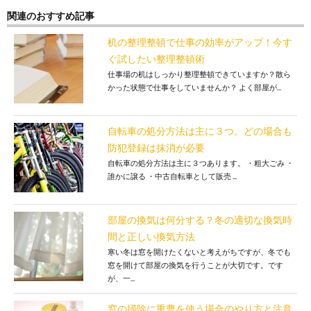
関連のおすすめ記事
机の整理整頓で仕事の効率がアップ！今す
ぐ試したい整理整頓術
仕事場の机はしっかり整理整頓できていますか？散ら
かった状態で仕事をしていませんか？ よく部屋が...
自転車の処分方法は主に３つ。どの場合も
防犯登録は抹消が必要
自転車の処分方法は主に３つあります。 ・粗大ごみ ・
誰かに譲る ・中古自転車として販売 ...
部屋の換気は何分する？冬の適切な換気時
間と正しい換気方法
寒い冬は窓を開けたくないと考えがちですが、冬でも
窓を開けて部屋の換気を行うことが大切です。です
が、一...
窓の掃除に重曹を使う場合のやり方と注意