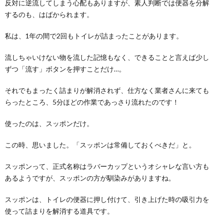
反対に逆流してしまう心配もありますが、素人判断では便器を分解
手垢...
するのも、はばかられます。
埃掃除の秀逸アイテムといえば？床の埃か
私は、1年の間で2回もトイレが詰まったことがあります。
ら隙間の埃まで
埃にもいろいろな種類があります。 ホコリの種類と存
流しちゃいけない物を流した記憶もなく、できることと言えば少し
在する場所によって、掃除に使うアイテムが変わ...
ずつ「流す」ボタンを押すことだけ…。
それでもまったく詰まりが解消されず、仕方なく業者さんに来ても
らったところ、5分ほどの作業であっさり流れたのです！
使ったのは、スッポンだけ。
この時、思いました。「スッポンは常備しておくべきだ」と。
スッポンって、正式名称はラバーカップというオシャレな言い方も
あるようですが、スッポンの方が馴染みがありますね。
スッポンは、トイレの便器に押し付けて、引き上げた時の吸引力を
使って詰まりを解消する道具です。