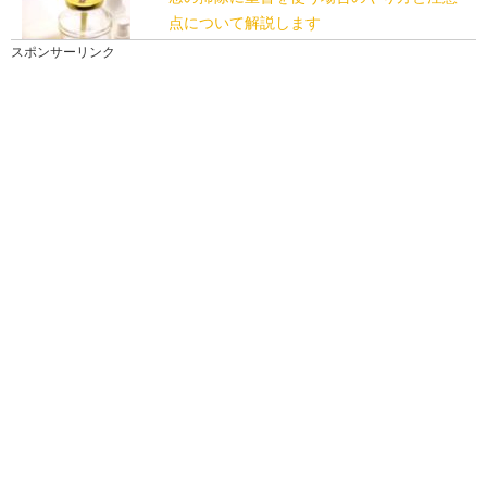
点について解説します
いろいろな場所の掃除に使用できる便利なエコ洗剤
スポンサーリンク
「重曹」ですが、実は窓の掃除にも使うことができま
す。 ...
浴槽に生えたカビ取り方法！塩素系の洗剤
でカビを綺麗に掃除
お風呂の浴槽にカビが生えてしまうと、不衛生な環境
で入浴しなくてはなりません。健康面や衛生面を考え
ても...
掃除を毎日続けることで得られる効果と続
けるためのコツを解説
部屋はきれいにしておきたいと思ってはいても、毎日
の掃除は面倒だと思っている人の方が多いでしょう。 ...
鏡の掃除には重曹！その効果と掃除方法に
ついて説明します
毎日の掃除に重曹を使っている人もたくさんいます
が、実は鏡の掃除にも重曹が役に立ちます。中でも手