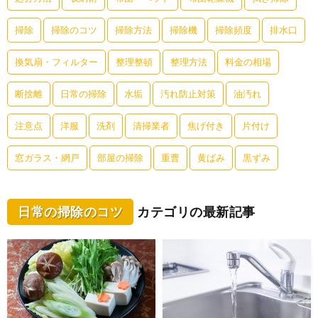
掃除
掃除のコツ
掃除方法
掃除機
掃除頻度
排水口
換気扇・フィルター
整理整頓
整理方法
料金の相場
断捨離
日常の掃除
水垢
汚れ防止対策
油汚れ
注意点
洋服
洗剤
清掃業者
焦げ付き
片付け
窓ガラス・網戸
部屋の掃除
重曹
黄ばみ
黒ずみ
日常の掃除のコツ
カテゴリの最新記事