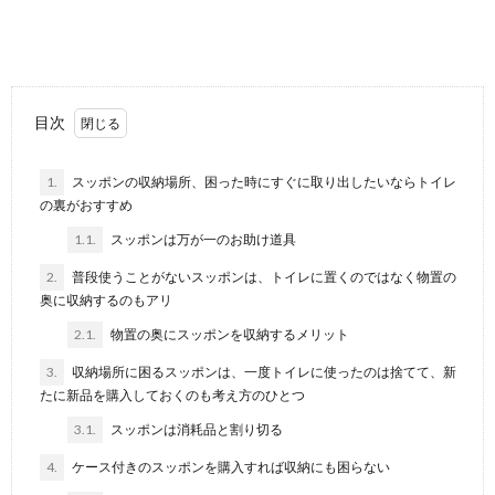
垢など...
階段の掃除。一段一段モップで掃除する方
法が一番
階段の段数だけ角がある階段。 たくさんの四隅にはホ
目次
コリがしっかりとたまります。 階段をキレイ...
1.
スッポンの収納場所、困った時にすぐに取り出したいならトイレ
の裏がおすすめ
車内掃除を業者に頼んだ場合の清掃の流れ
は？掃除方法も解説
1.1.
スッポンは万が一のお助け道具
車内は隙間も多く、ペットの臭いや子供たちの食べこ
2.
普段使うことがないスッポンは、トイレに置くのではなく物置の
ぼしが車内に残り、自分たちではなかなか綺麗に掃除
奥に収納するのもアリ
しに...
2.1.
物置の奥にスッポンを収納するメリット
窓の掃除で使う洗剤。内側と外側の汚れの
3.
収納場所に困るスッポンは、一度トイレに使ったのは捨てて、新
違いと掃除方法について
たに新品を購入しておくのも考え方のひとつ
窓の掃除にはどんな洗剤を使うとよいのでしょうか？
窓ガラスは、室内と外側で汚れが違います。 ...
3.1.
スッポンは消耗品と割り切る
4.
ケース付きのスッポンを購入すれば収納にも困らない
畳の掃除の仕方。ダニが居心地のいい畳に