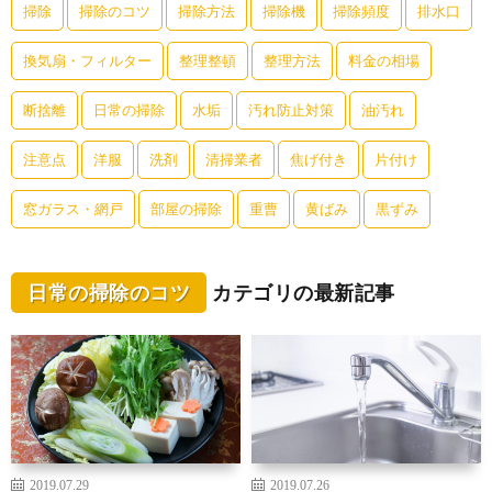
掃除
掃除のコツ
掃除方法
掃除機
掃除頻度
排水口
換気扇・フィルター
整理整頓
整理方法
料金の相場
断捨離
日常の掃除
水垢
汚れ防止対策
油汚れ
注意点
洋服
洗剤
清掃業者
焦げ付き
片付け
窓ガラス・網戸
部屋の掃除
重曹
黄ばみ
黒ずみ
日常の掃除のコツ
カテゴリの最新記事
2019.07.29
2019.07.26