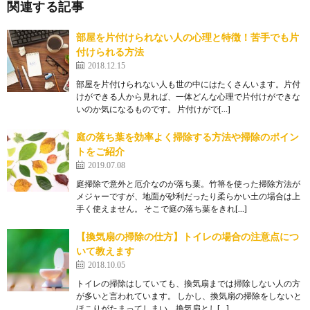
関連する記事
部屋を片付けられない人の心理と特徴！苦手でも片
付けられる方法
2018.12.15
部屋を片付けられない人も世の中にはたくさんいます。片付
けができる人から見れば、一体どんな心理で片付けができな
いのか気になるものです。 片付けがで[…]
庭の落ち葉を効率よく掃除する方法や掃除のポイン
トをご紹介
2019.07.08
庭掃除で意外と厄介なのが落ち葉。竹箒を使った掃除方法が
メジャーですが、地面が砂利だったり柔らかい土の場合は上
手く使えません。 そこで庭の落ち葉をきれ[…]
【換気扇の掃除の仕方】トイレの場合の注意点につ
いて教えます
2018.10.05
トイレの掃除はしていても、換気扇までは掃除しない人の方
が多いと言われています。 しかし、換気扇の掃除をしないと
ほこりがたまってしまい、換気扇とし[…]