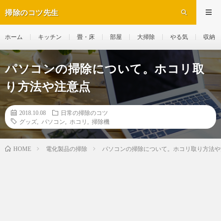
掃除のコツ先生
ホーム
キッチン
畳・床
部屋
大掃除
やる気
収納
パソコンの掃除について。ホコリ取
り方法や注意点
2018.10.08
日常の掃除のコツ
グッズ
,
パソコン
,
ホコリ
,
掃除機
電化製品の掃除
パソコンの掃除について。ホコリ取り方法や
HOME