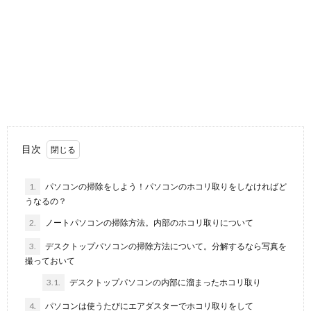
布団の掃除の仕方を解説！コツを理解して
清潔な布団をキープ
人間は寝ている時にコップ一杯分の汗をかいていると
言われています。そのため、布団も掃除する必要があ
りま...
拭き掃除の洗剤を手作り！いろいろな場所
に使えます
家中の拭き掃除をしていると、あっという間に洗剤が
目次
なくなってしまうこともあるのではないでしょうか。 ...
1.
パソコンの掃除をしよう！パソコンのホコリ取りをしなければど
うなるの？
浴槽のカビが取れないときの対処法やカビ
取りのコツと予防対策
2.
ノートパソコンの掃除方法。内部のホコリ取りについて
浴槽のカビが取れないときは、つい洗剤をつけてはゴ
3.
デスクトップパソコンの掃除方法について。分解するなら写真を
シゴシとこすってしまいませんか？ しかし、カビ取り...
撮っておいて
3.1.
デスクトップパソコンの内部に溜まったホコリ取り
車のホコリが気になる！掃除方法とおすす
4.
パソコンは使うたびにエアダスターでホコリ取りをして
めのアイテムをご紹介