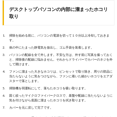
デスクトップパソコンの内部に溜まったホコリ
取り
掃除を始める前に、パソコンの電源を切って１０分以上冷却しておきま
す。
体の中にたまった静電気を放出し、ゴム手袋を装着します。
パソコンの配線を全て外します。不安な方は、外す前に写真を撮っておく
と、掃除後の配線に悩みません。それからドライバーでカバーのネジを外
して開けます。
ファンに溜まった大きなホコリは、ピンセットで取り除き、周りの部品に
当たらないように気をつけながら、ファンに着いた細かいホコリをエアダ
スターで落とします。
掃除機を弱運転にして、落ちたホコリを吸い取ります。
固く絞ったマイクロファイバークロスで、基盤や配線に当たらないように
気を付けながら底面に溜まったホコリを拭き取ります。
カバーを元に戻して完了です。