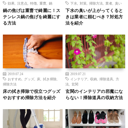
効果
,
注意点
,
特徴
,
重曹
,
鍋
下水
,
対策
,
掃除方法
,
業者
,
臭い
鍋の焦げは重曹で綺麗に！ス
下水の臭いが上がってくると
テンレス鍋の焦げを綺麗にす
きは業者に頼むべき？対処方
る方法
法を紹介
2019.07.24
2019.07.21
おすすめ
,
グッズ
,
床
,
拭き掃除
,
インテリア
,
収納
,
掃除道具
,
方
掃除方法
法
,
玄関
床の拭き掃除で役立つグッズ
玄関のインテリアの邪魔にな
やおすすめ掃除方法を紹介
らない！掃除道具の収納方法