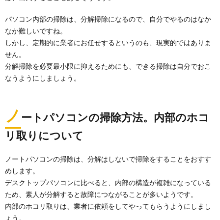
【タイルの掃除方法とコツ】玄関の土汚れ
パソコン内部の掃除は、分解掃除になるので、自分でやるのはなか
にも重曹が使えます
なか難しいですね。
玄関タイルは土などの汚れがつきやすい場所ですが、
しかし、定期的に業者にお任せするというのも、現実的ではありま
どんな洗剤を使って掃除すればいいのかわからない人
せん。
の方...
分解掃除を必要最小限に抑えるためにも、できる掃除は自分でおこ
なうようにしましょう。
デスクを整理しておしゃれに見せるコツや
アイテムをご紹介します
何気なく部屋に置いているデスク。 テスト勉強の時く
ノ
らいしか使っていないという人も多いかもしれません...
ートパソコンの掃除方法。内部のホコ
リ取りについて
ノートパソコンの掃除は、分解はしないで掃除をすることをおすす
めします。
デスクトップパソコンに比べると、内部の構造が複雑になっている
ため、素人が分解すると故障につながることが多いようです。
内部のホコリ取りは、業者に依頼をしてやってもらうようにしまし
ょう。