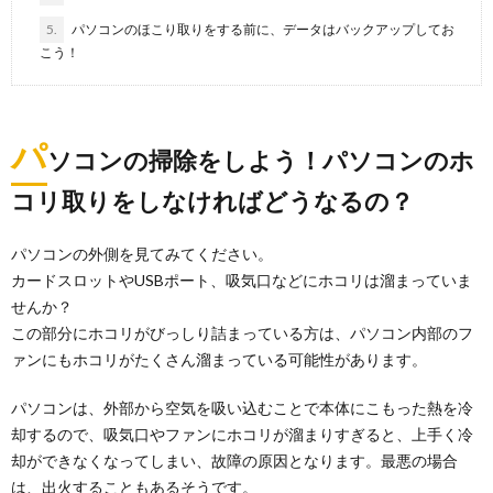
車のダッシュボードはホコリが目立ちやすいですね。
5.
パソコンのほこり取りをする前に、データはバックアップしてお
車に限らず掃除の仕方や頻度は、人それぞれだと...
こう！
掃除しても発生するほこり。毎日イライラ
しないで過ごしたい
パ
ソコンの掃除をしよう！パソコンのホ
掃除をきちんとしているのに、どうしてほこりって毎
日毎日アチラコチラに発生するのでしょうか？ 部...
コリ取りをしなければどうなるの？
冷蔵庫の臭いの取り方について。掃除方法
パソコンの外側を見てみてください。
から驚きの方法まで
カードスロットやUSBポート、吸気口などにホコリは溜まっていま
冷蔵庫を開けた時に臭いがすると、がっかりしてしま
せんか？
いますよね。 臭いの取り方として、まずは、冷蔵...
この部分にホコリがびっしり詰まっている方は、パソコン内部のフ
ァンにもホコリがたくさん溜まっている可能性があります。
押入れの掃除。最低年に１度は行いましょ
パソコンは、外部から空気を吸い込むことで本体にこもった熱を冷
う。カビ対策と片付け
却するので、吸気口やファンにホコリが溜まりすぎると、上手く冷
押入れの掃除、してますか？ 押し入れにモノを収納し
却ができなくなってしまい、故障の原因となります。最悪の場合
っぱなしにしておくと、いつの間にやらカビが発生し...
は、出火することもあるそうです。