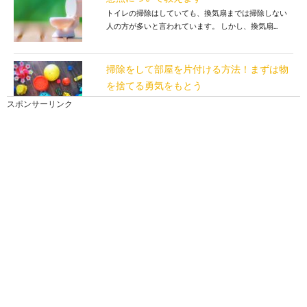
トイレの掃除はしていても、換気扇までは掃除しない
人の方が多いと言われています。 しかし、換気扇...
掃除をして部屋を片付ける方法！まずは物
を捨てる勇気をもとう
掃除が苦手で上手く片付けられないという人は、片付
スポンサーリンク
けの方法を知らないからです。 片付けの方法を知って...
【書類整理術】自宅の書類は集めて捨てる
ことからスタート
子どもがいるといつの間にか学校からのプリントがた
まっていたり、使うかもしれないとレシートをいつま
でも...
網戸掃除に100均アイテムを使えば簡単に
きれいになります
窓ガラスだけではなく、網戸も掃除した方がいいと聞
いても何を使ってどのように掃除してよいのかわから
ない...