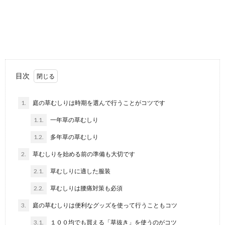
フローリングの掃除にはワイパーが便利ですが、ドラ
イシートだけではなかなか汚れをとることもできない
でし...
布団に掃除機をかけてダニを吸い取るのは
有効？ダニの駆除方法
毎日使用する布団は清潔な状態に保ちたいものです。
目次
掃除機をかけてダニを吸い取ることで、ダニの駆除が...
1.
庭の草むしりは時期を選んで行うことがコツです
ゴミ箱の袋止めは手作りできる！誰でもで
1.1.
一年草の草むしり
きる手作りアイデア
1.2.
多年草の草むしり
ゴミ箱の袋止めを手作りできるって知っていますか？
大きなゴミ箱の場合は袋止めがついているもので...
2.
草むしりを始める前の準備も大切です
2.1.
草むしりに適した服装
掃除しても発生するほこり。毎日イライラ
2.2.
草むしりは腰痛対策も必須
しないで過ごしたい
掃除をきちんとしているのに、どうしてほこりって毎
3.
庭の草むしりは便利なグッズを使って行うこともコツ
日毎日アチラコチラに発生するのでしょうか？ 部...
3.1.
１００均でも買える「草抜き」を使うのがコツ