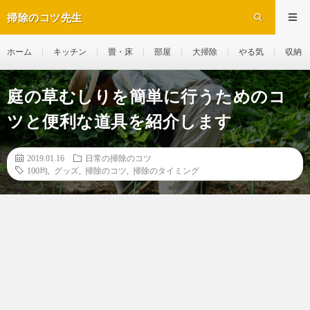
掃除のコツ先生
ホーム
キッチン
畳・床
部屋
大掃除
やる気
収納
庭の草むしりを簡単に行うためのコ
ツと便利な道具を紹介します
2019.01.16
日常の掃除のコツ
100均
,
グッズ
,
掃除のコツ
,
掃除のタイミング