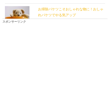
お掃除バケツこそおしゃれな物に！おしゃ
れバケツでやる気アップ
インテリア性の高いおしゃれバケツが今人気となって
スポンサーリンク
います。 あなたの家にはどんなバケツがありますか？...
窓掃除を簡単にするためのおすすめの方法
とグッズをご紹介します
窓の掃除は年に1回大掃除の時にしかしないという人も
多いかもしれませんが、ガスコンロのようなやっかい
な...
窓の掃除に重曹を使う場合のやり方と注意
点について解説します
いろいろな場所の掃除に使用できる便利なエコ洗剤
「重曹」ですが、実は窓の掃除にも使うことができま
す。 ...
【掃除のコツ】フローリング掃除におすす
めの掃除方法と洗剤