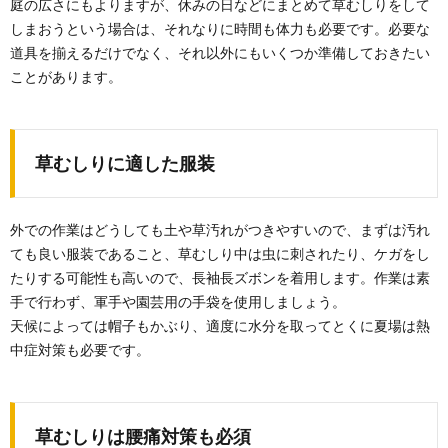
庭の広さにもよりますが、休みの日などにまとめて草むしりをして
しまおうという場合は、それなりに時間も体力も必要です。必要な
道具を揃えるだけでなく、それ以外にもいくつか準備しておきたい
ことがあります。
タイルの掃除。お風呂場のタイル目地をキ
レイにする方法
草むしりに適した服装
タイルの掃除は大変ですが、見て見ぬふりをすると、
取り返しの付かないことになってしまいます。 お...
外での作業はどうしても土や草汚れがつきやすいので、まずは汚れ
ても良い服装であること、草むしり中は虫に刺されたり、ケガをし
家庭の書類の整理が苦手な人のために収納
たりする可能性も高いので、長袖長ズボンを着用します。作業は素
のコツを解説します
手で行わず、軍手や園芸用の手袋を使用しましょう。
どんどん増えていくレシートや取扱説明書などの書
類。あとでゆっくり整理して収納しようと思っていて
天候によっては帽子もかぶり、適度に水分を取ってとくに夏場は熱
も、な...
中症対策も必要です。
窓の掃除で使う洗剤。内側と外側の汚れの
違いと掃除方法について
草むしりは腰痛対策も必須
窓の掃除にはどんな洗剤を使うとよいのでしょうか？