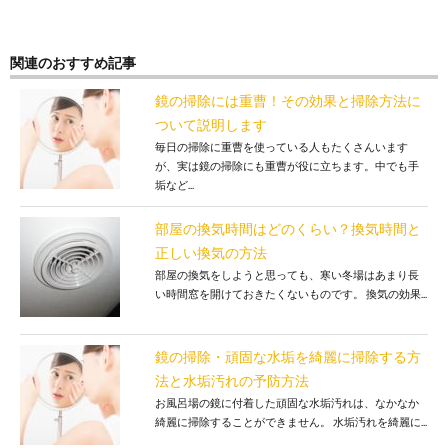
関連のおすすめ記事
鏡の掃除には重曹！その効果と掃除方法に
ついて説明します
毎日の掃除に重曹を使っている人もたくさんいます
が、実は鏡の掃除にも重曹が役に立ちます。中でも手
垢など...
部屋の換気時間はどのくらい？換気時間と
正しい換気の方法
部屋の換気をしようと思っても、寒い冬場はあまり長
い時間窓を開けておきたくないものです。 換気の効果...
鏡の掃除・頑固な水垢を綺麗に掃除する方
法と水垢汚れの予防方法
お風呂場の鏡に付着した頑固な水垢汚れは、なかなか
綺麗に掃除することができません。 水垢汚れを綺麗に...