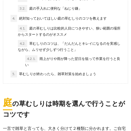
3.2.
庭の手入れに便利な「ねじり鎌」
風呂の換気扇が寒い！24時間換気のもどか
しさについて
4.
絶対知っておいてほしい庭の草むしりのコツを教えます
風呂の換気扇をつけて入浴すると寒い！ でも、24時間
4.1.
庭の草むしりは比較的人目につきやすい、狭い範囲の場所
換気なので切ることができない…。 温...
からスタートするのがオススメ
4.2.
草むしりのコツは、「だんだんとキレイになるのを実感し
掃除の頻度の平均が知りたい。気になる回
ながら、ムリせず少しずつ行うこと」
数と場所別の掃除の頻度
4.2.1.
雨上がりや雨が降った翌日を狙って作業を行うと良
最近忙しくてなかなか掃除の時間がとれないと感じる
い
ことはありませんか？ 他の人はどの位の頻度で掃除を...
5.
草むしりが終わったら、雑草対策を始めましょう
庭
の草むしりは時期を選んで行うことが
コツです
一言で雑草と言っても、大きく分けて２種類に分かれます。ご自宅