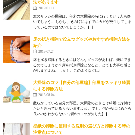
法があります
2019.01.11
窓のサッシの掃除は、年末の大掃除の時に行うという人も多
いでしょう。 しかし、その時にはすでにカビが発生してしま
っているのではないでしょうか。 […]
床の拭き掃除で役立つグッズやおすすめ掃除方法を
紹介
2019.07.24
床を拭き掃除するときにはどんなグッズがあれば、楽にでき
るのでしょうか？床を拭き掃除となると、とても大事な感じ
がしますよね。 しかし、このようなグ[…]
大掃除のコツ【自分の部屋編】部屋をスッキリ綺麗
にする掃除方法
2018.08.04
散らかっている自分の部屋、大掃除のときこそ綺麗に片付け
たいと思っている人もいますよね。 でも、何からはじめたら
良いのかわからない・掃除のコツが知りた[…]
壁紙の掃除に使用する洗剤の選び方と掃除する時の
注意点について