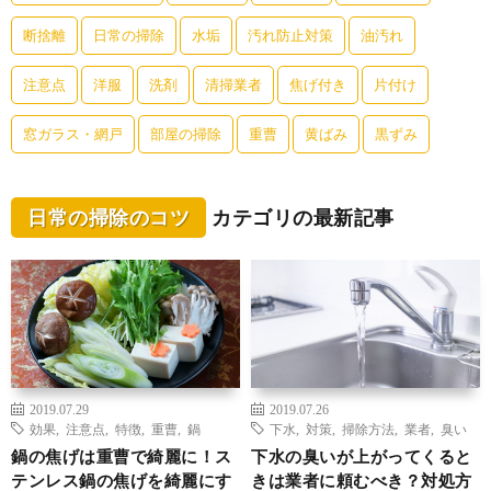
断捨離
日常の掃除
水垢
汚れ防止対策
油汚れ
注意点
洋服
洗剤
清掃業者
焦げ付き
片付け
窓ガラス・網戸
部屋の掃除
重曹
黄ばみ
黒ずみ
日常の掃除のコツ
カテゴリの最新記事
2019.07.29
2019.07.26
効果
,
注意点
,
特徴
,
重曹
,
鍋
下水
,
対策
,
掃除方法
,
業者
,
臭い
鍋の焦げは重曹で綺麗に！ス
下水の臭いが上がってくると
テンレス鍋の焦げを綺麗にす
きは業者に頼むべき？対処方