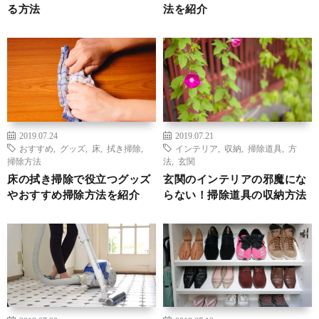
る方法
法を紹介
2019.07.24
2019.07.21
おすすめ
,
グッズ
,
床
,
拭き掃除
,
インテリア
,
収納
,
掃除道具
,
方
掃除方法
法
,
玄関
床の拭き掃除で役立つグッズ
玄関のインテリアの邪魔にな
やおすすめ掃除方法を紹介
らない！掃除道具の収納方法