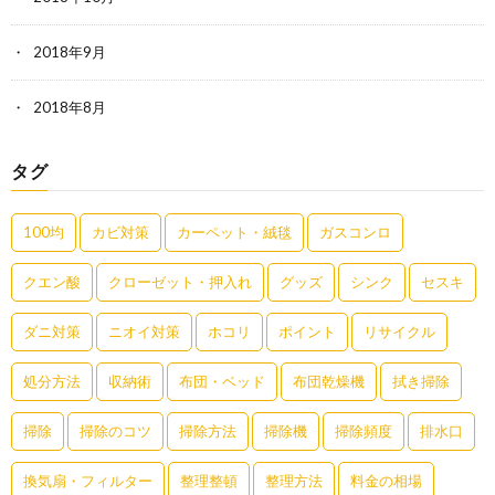
2018年9月
2018年8月
タグ
100均
カビ対策
カーペット・絨毯
ガスコンロ
クエン酸
クローゼット・押入れ
グッズ
シンク
セスキ
ダニ対策
ニオイ対策
ホコリ
ポイント
リサイクル
処分方法
収納術
布団・ベッド
布団乾燥機
拭き掃除
掃除
掃除のコツ
掃除方法
掃除機
掃除頻度
排水口
換気扇・フィルター
整理整頓
整理方法
料金の相場