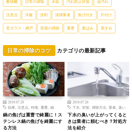
断捨離
日常の掃除
水垢
汚れ防止対策
油汚れ
注意点
洋服
洗剤
清掃業者
焦げ付き
片付け
窓ガラス・網戸
部屋の掃除
重曹
黄ばみ
黒ずみ
日常の掃除のコツ
カテゴリの最新記事
2019.07.29
2019.07.26
効果
,
注意点
,
特徴
,
重曹
,
鍋
下水
,
対策
,
掃除方法
,
業者
,
臭い
鍋の焦げは重曹で綺麗に！ス
下水の臭いが上がってくると
テンレス鍋の焦げを綺麗にす
きは業者に頼むべき？対処方
る方法
法を紹介