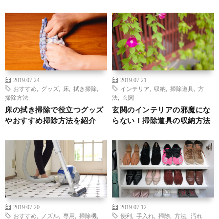
2019.07.24
2019.07.21
おすすめ
,
グッズ
,
床
,
拭き掃除
,
インテリア
,
収納
,
掃除道具
,
方
掃除方法
法
,
玄関
床の拭き掃除で役立つグッズ
玄関のインテリアの邪魔にな
やおすすめ掃除方法を紹介
らない！掃除道具の収納方法
2019.07.20
2019.07.12
おすすめ
,
ノズル
,
専用
,
掃除機
,
便利
,
手入れ
,
掃除
,
方法
,
汚れ