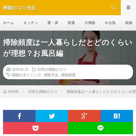
掃除のコツ先生
ホーム
キッチン
畳・床
部屋
大掃除
やる気
収納
掃除頻度は一人暮らしだとどのくらい
が理想？お風呂編
2019.01.22
日常の掃除のコツ
掃除のタイミング
,
掃除方法
,
掃除頻度
日常の掃除のコツ
掃除頻度は一人暮らしだとどのくらいが理
HOME