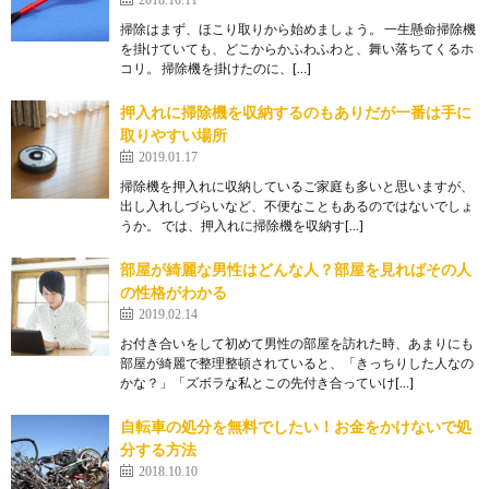
納のコツを教えます
毎日仕事に追われていると、デスクの上や引き出しの
掃除はまず、ほこり取りから始めましょう。 一生懸命掃除機
中を整理整頓をする時間もないという人も多いのでは
を掛けていても、どこからかふわふわと、舞い落ちてくるホ
コリ。 掃除機を掛けたのに、[…]
ない...
押入れに掃除機を収納するのもありだが一番は手に
書類の整理術！100均アイテムを賢く使っ
取りやすい場所
てスッキリ収納
2019.01.17
書類の整理術を知れば、毎日のちょっとしたストレス
掃除機を押入れに収納しているご家庭も多いと思いますが、
から開放されます！ あれ、どこだっけ？ あれ...
出し入れしづらいなど、不便なこともあるのではないでしょ
うか。 では、押入れに掃除機を収納す[…]
部屋が綺麗な男性はどんな人？部屋を見ればその人
の性格がわかる
2019.02.14
お付き合いをして初めて男性の部屋を訪れた時、あまりにも
部屋が綺麗で整理整頓されていると、「きっちりした人なの
かな？」「ズボラな私とこの先付き合っていけ[…]
自転車の処分を無料でしたい！お金をかけないで処
分する方法
2018.10.10