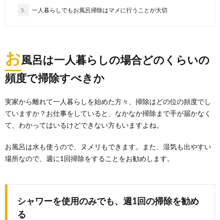
5.
一人暮らしでもお風呂掃除はマメに行うことが大切
便器の黄ばみが取れない時に試してほしい
簡単除去方法と予防方法
お
風呂は一人暮らしの場合どのくらいの
便器の黄ばみが取れない！頑固な黄ばみを除去してキ
レイな便器で新年を迎えたい！ そんな悩みありません...
頻度で掃除すべきか
実家から離れて一人暮らしを始めた方々、掃除はどの位の頻度でし
庭の草むしりをする時に必要な道具につい
ていますか？お仕事をしていると、なかなか掃除まで手が届かなく
て知りたい
て、わかってはいるけどできない方もいますよね。
庭付きの一戸建てやマンションは、みんなの憧れの対
象ですが、それに伴って、草むしりも必要になってき
ます...
お風呂は水も使うので、ヌメリもできます。また、湿気も出やすい
場所なので、週に1回掃除をすることをお勧めします。
シャワーを使用のみでも、週1回の掃除を勧め
る