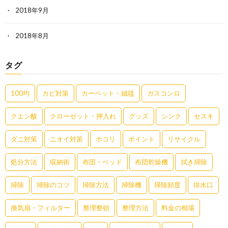
2018年9月
2018年8月
タグ
100均
カビ対策
カーペット・絨毯
ガスコンロ
クエン酸
クローゼット・押入れ
グッズ
シンク
セスキ
ダニ対策
ニオイ対策
ホコリ
ポイント
リサイクル
処分方法
収納術
布団・ベッド
布団乾燥機
拭き掃除
掃除
掃除のコツ
掃除方法
掃除機
掃除頻度
排水口
換気扇・フィルター
整理整頓
整理方法
料金の相場