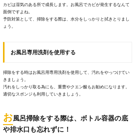
手袋を使って掃除しよう！便利な使い方と
カビは湿気のある所で成長します。お風呂でカビが発生するなんて
メリットについて解説
面倒ですよね。
「ゴム手袋は食器洗いの時にするもの」と思っている
予防対策として、掃除をする際は、水分をしっかりと拭きとりまし
人が多いかもしれませんが、実は掃除にも便利なグッ
ょう。
ズで...
鏡の掃除・頑固な水垢を綺麗に掃除する方
法と水垢汚れの予防方法
お風呂専用洗剤を使用する
お風呂場の鏡に付着した頑固な水垢汚れは、なかなか
綺麗に掃除することができません。 水垢汚れを綺麗に...
掃除をする時はお風呂用専用洗剤を使用して、汚れをやっつけてい
きましょう。
床掃除はスチームクリーナーにお任せ！汚
汚れをしっかり取る為にも、重曹やクエン酸もお勧めになります。
れを浮かせてピカピカに
適切なスポンジも利用していきましょう。
大掃除を前に床掃除で困っていませんか？その悩みを
解決するのが「スチームクリーナー」です。 スチ...
お
風呂掃除をする際は、ボトル容器の底
お風呂の水垢に重曹が効果的な理由と具体
的な掃除方法について
や排水口も忘れずに！
お風呂の水垢はアルカリ性の汚れですが、実は同じア