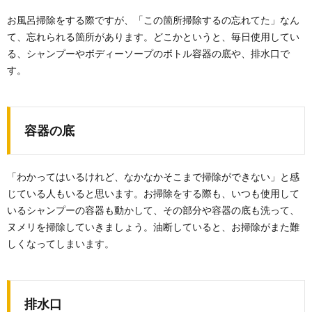
ルカリ性の重曹を使って掃除することができます。そ
お風呂掃除をする際ですが、「この箇所掃除するの忘れてた」なん
れは...
て、忘れられる箇所があります。どこかというと、毎日使用してい
る、シャンプーやボディーソープのボトル容器の底や、排水口で
布団に掃除機をかけてダニを吸い取るのは
す。
有効？ダニの駆除方法
毎日使用する布団は清潔な状態に保ちたいものです。
掃除機をかけてダニを吸い取ることで、ダニの駆除が...
容器の底
掃除の順番。掃除機をかける順番とホコリ
を出さない掃除方法
「わかってはいるけれど、なかなかそこまで掃除ができない」と感
掃除には順番があります。 床を掃除するアイテムとい
えば ・掃除機 ・ホウキ ・フロアモッ...
じている人もいると思います。お掃除をする際も、いつも使用して
いるシャンプーの容器も動かして、その部分や容器の底も洗って、
ヌメリを掃除していきましょう。油断していると、お掃除がまた難
酸性とアルカリ性を混ぜる効果とは？掃除
しくなってしまいます。
に使う時のコツと注意点
掃除でよく使われる成分に「酸性」と「アルカリ性」
がありますが、この２つの成分を混ぜるとどうなるの
か、...
排水口