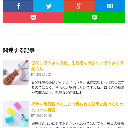
【掃除のコツ】フローリング掃除におすす
めの掃除方法と洗剤
フローリングの掃除にはワイパーが便利ですが、ドラ
イシートだけではなかなか汚れをとることもできない
でし...
リビングに掃除機の置き場所を作りたい！
生活感が出ない収納方法
関連する記事
掃除機を使う頻度が高いリビングですが、掃除機の置
き場所に困ったことありませんか？ そのままむき出し...
玄関にほうきを収納。生活感を出さないほうきの収
納方法
2018.10.27
玄関掃除の必須アイテム『ほうき』 玄関に出しっぱなしにす
るのではなく、きちんと収納したいですよね。 ほうきの種類
や玄関の広さ、靴箱などの収[…]
掃除を毎日続けることで得られる効果と続けるため
のコツを解説
2019.02.20
部屋はきれいにしておきたいと思ってはいても、毎日の掃除