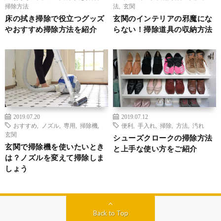
掃除方法
法
,
玄関
床の拭き掃除で役立つグッズ
玄関のインテリアの邪魔にな
やおすすめ掃除方法を紹介
らない！掃除道具の収納方法
2019.07.20
2019.07.12
おすすめ
,
ノズル
,
専用
,
掃除機
,
便利
,
手入れ
,
掃除
,
方法
,
汚れ
玄関
シューズクロークの掃除方法
玄関で掃除機を使いたいとき
と上手な使い方をご紹介
は？ノズルを変えて掃除しま
しょう
Back to Top