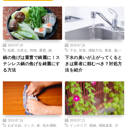
2019.07.29
2019.07.26
効果
,
注意点
,
特徴
,
重曹
,
鍋
下水
,
対策
,
掃除方法
,
業者
,
臭い
鍋の焦げは重曹で綺麗に！ス
下水の臭いが上がってくると
テンレス鍋の焦げを綺麗にす
きは業者に頼むべき？対処方
る方法
法を紹介
2019.07.24
2019.07.21
おすすめ
,
グッズ
,
床
,
拭き掃除
,
インテリア
,
収納
,
掃除道具
,
方