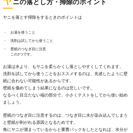
ヤ
ニの落とし方・掃除のポイント
文房具の寄付は使いかけもできる？寄付で
ヤニを落とす掃除をするときのポイントは
きるものできないもの
使いかけの文房具は寄付できるものなのでしょうか？
寄付できるかできないかはこのような目安で判断する
お湯を使うこと
とい...
洗剤は試してから使うこと
壁紙のつなぎ目に注意
この3つです。
お湯は水より、もヤニを柔らかくし落としやすくしてくれます。
洗剤を試してから使うことをおススメするのは、先述したように壁
紙に合わない可能性があるからです。
壁紙を傷めてしまう結果になるのは悲しいです。
なるべく目立たない端の部分で、小さくテストをしてから使い始め
ましょう。
壁紙のつなぎ目に注意するのは、つなぎ目に水が染み込んでしまう
と壁紙が剥がれる原因となるためです。
角にヤニが溜まっているからと重曹パックをしたとなれば、水分が