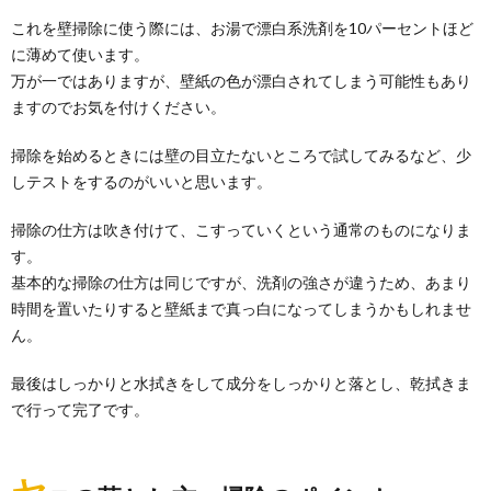
クローゼットを有効活用するには目的に合った収納ケ
これを壁掃除に使う際には、お湯で漂白系洗剤を10パーセントほど
ースを使わなければなりません。 特に、気をつけ...
に薄めて使います。
万が一ではありますが、壁紙の色が漂白されてしまう可能性もあり
ますのでお気を付けください。
エタノールで掃除。専用スプレーボトルを
使ってスッキリ掃除
掃除を始めるときには壁の目立たないところで試してみるなど、少
エタノールで除菌。 聞いたことありますよね？ アルコ
しテストをするのがいいと思います。
ールとエタノールの違いや、掃除で使う...
掃除の仕方は吹き付けて、こすっていくという通常のものになりま
浴槽のカビをキレイにするには重曹と酸素
す。
系漂白剤がおすすめ
基本的な掃除の仕方は同じですが、洗剤の強さが違うため、あまり
浴槽のエプロン、外したことはありますか？ 掃除して
時間を置いたりすると壁紙まで真っ白になってしまうかもしれませ
いるのに、次々に発生する浴室の『カビ』 ど...
ん。
最後はしっかりと水拭きをして成分をしっかりと落とし、乾拭きま
押入れの掃除。最低年に１度は行いましょ
で行って完了です。
う。カビ対策と片付け
押入れの掃除、してますか？ 押し入れにモノを収納し
っぱなしにしておくと、いつの間にやらカビが発生し...