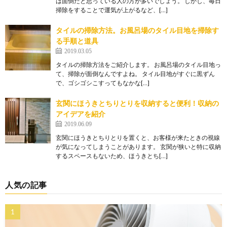
は面倒だと思っている人の方が多いでしょう。 しかし、毎日
掃除をすることで運気が上がるなど、[…]
タイルの掃除方法。お風呂場のタイル目地を掃除す
る手順と道具
2019.03.05
タイルの掃除方法をご紹介します。 お風呂場のタイル目地っ
て、掃除が面倒なんですよね。 タイル目地がすぐに黒ずん
で、ゴシゴシこすってもなかな[…]
玄関にほうきとちりとりを収納すると便利！収納の
アイデアを紹介
2019.06.09
玄関にほうきとちりとりを置くと、お客様が来たときの視線
が気になってしまうことがあります。 玄関が狭いと特に収納
するスペースもないため、ほうきとち[…]
人気の記事