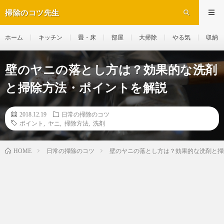
掃除のコツ先生
ホーム
キッチン
畳・床
部屋
大掃除
やる気
収納
壁のヤニの落とし方は？効果的な洗剤
と掃除方法・ポイントを解説
2018.12.19
日常の掃除のコツ
ポイント
,
ヤニ
,
掃除方法
,
洗剤
日常の掃除のコツ
壁のヤニの落とし方は？効果的な洗剤と掃
HOME