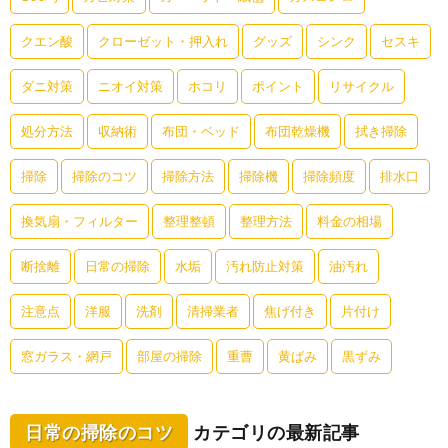
クエン酸
クローゼット・押入れ
グッズ
シンク
セスキ
ダニ対策
ニオイ対策
ホコリ
ポイント
リサイクル
処分方法
収納術
布団・ベッド
布団乾燥機
拭き掃除
掃除
掃除のコツ
掃除方法
掃除機
掃除頻度
排水口
換気扇・フィルター
整理整頓
整理方法
料金の相場
断捨離
日常の掃除
水垢
汚れ防止対策
油汚れ
注意点
洋服
洗剤
清掃業者
焦げ付き
片付け
窓ガラス・網戸
部屋の掃除
重曹
黄ばみ
黒ずみ
日常の掃除のコツ
カテゴリの最新記事