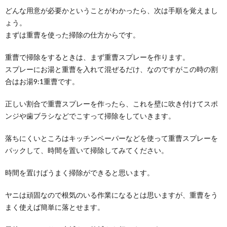
シューズクロークの掃除方法と上手な使い
どんな用意が必要かということがわかったら、次は手順を覚えまし
方をご紹介
ょう。
シューズクロークがお家についていると、靴をおくス
まずは重曹を使った掃除の仕方からです。
ペースが広いゆえに、沢山の靴を置いたままになって
はい...
重曹で掃除をするときは、まず重曹スプレーを作ります。
スプレーにお湯と重曹を入れて混ぜるだけ、なのですがこの時の割
合はお湯9:1重曹です。
正しい割合で重曹スプレーを作ったら、これを壁に吹き付けてスポ
ンジや歯ブラシなどでこすって掃除をしていきます。
落ちにくいところはキッチンペーパーなどを使って重曹スプレーを
パックして、時間を置いて掃除してみてください。
時間を置けばうまく掃除ができると思います。
ヤニは頑固なので根気のいる作業になるとは思いますが、重曹をう
まく使えば簡単に落とせます。