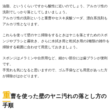
チャンネルボタンの隙間にゴミなどが入っていたり、
油脂、というくらいですから酸性に近いのでしょう、アルカリ性の
手垢...
洗剤でしっかり落としてしまいましょう。
アルカリ性の洗剤というと重曹やセスキ炭酸ソーダ、漂白系洗剤も
大理石の掃除方法！玄関の大理石をピカピ
アルカリ性となります。
カにする方法
玄関が天然大理石というご家庭にとって悩ましいの
これらを使って壁のヤニ掃除をするときはヤニを落とすためのスポ
が、大理石本来の艶がなくなってしまうこと、そして
シミが...
ンジやブラシと霧吹き、さらに水拭き用と乾拭き用の2種類の雑巾を
掃除する範囲に合わせて用意しておきましょう。
【タイル掃除のコツ】トイレの床や壁につ
いた汚れを落とす方法
スポンジはメラミンや台所用など、細かい部分には歯ブラシが便利
トイレの便器の掃除は毎日していても、タイルの床や
です。
壁の掃除まではしない人の方が多いのでないでしょう
手荒れも気になると思いますので、ゴム手袋なども用意があった方
か。...
が掃除がはかどります。
車内掃除を業者に頼んだ場合の清掃の流れ
は？掃除方法も解説
重
車内は隙間も多く、ペットの臭いや子供たちの食べこ
曹を使った壁のヤニ汚れの落とし方の
ぼしが車内に残り、自分たちではなかなか綺麗に掃除
しに...
手順