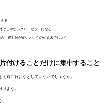
カリ性を混ぜる効果とは？掃除に使う時のコツと注意点
れる成分に「酸性」と「アルカリ性」がありますが、この２つの成分を混ぜるとど
変える
付けしやすいクローゼットになる
場合、絶対数が多いというのが原因でしょう。
片付けることだけに集中すること
を同時に行おうとしていないでしょうか。
付けよう。
う。