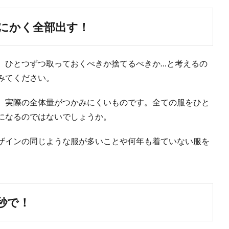
にかく全部出す！
、ひとつずつ取っておくべきか捨てるべきか…と考えるの
みてください。
、実際の全体量がつかみにくいものです。全ての服をひと
になるのではないでしょうか。
ザインの同じような服が多いことや何年も着ていない服を
秒で！
みが取れない時に試してほしい簡単除去方法と予防方法
取れない！頑固な黄ばみを除去してキレイな便器で新年を迎えたい！ そんな悩み