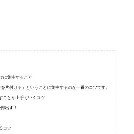
落とし方は？効果的な洗剤と掃除方法・ポイントを解説
った厄介なヤニを、綺麗に掃除したいと考えている人もいるのではないでしょう
掃除道具は使いやすく、見せない収納がベスト
と、なかなか掃除する時間もないという人も多いのではないでしょうか。 そのた
けに集中すること
服を片付ける」ということに集中するのが一番のコツです。
すことが上手くいくコツ
の掃除に酢を使う場合の効果や注意点を徹底解説
除には重曹が効果的だと言われていますが、実は酢で簡単に掃除することもできま
全部出す！
るコツ