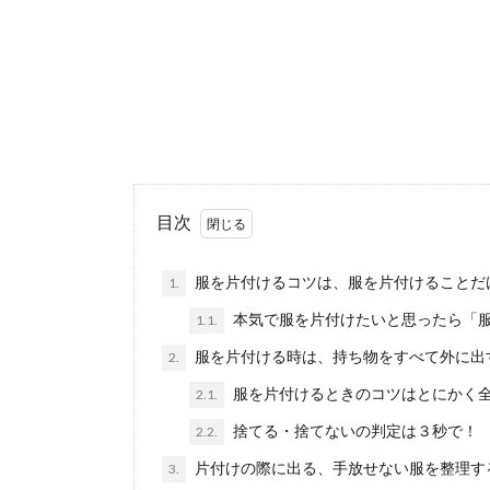
壁のヤニの
壁についてしま
か。 ヤニ汚...
リビングの
目次
仕事をしている
め、時間が...
服を片付けるコツは、服を片付けることだ
1.
本気で服を片付けたいと思ったら「
1.1.
服を片付ける時は、持ち物をすべて外に出
2.
電子レンジ
電子レンジの掃
服を片付けるときのコツはとにかく
2.1.
す。 ...
捨てる・捨てないの判定は３秒で！
2.2.
片付けの際に出る、手放せない服を整理す
3.