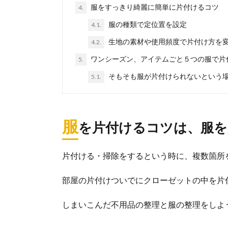
酸性とアル
服をすっきり綺麗に簡単に片付けるコツ
4.
掃除でよく使わ
服の種類で定位置を設定
4.1.
うなるのか、...
生地の素材や使用頻度で片付け方を
4.2.
ワンシーズン、アイテムごと５つの服で片
5.
そもそも服が片付けられないという
5.1.
服
を片付けるコツは、服を
片付ける・掃除をするという時に、複数箇所
部屋の片付けついでにクローゼットの中を片
しまいこんだ不用品の整理と服の整理をしよ