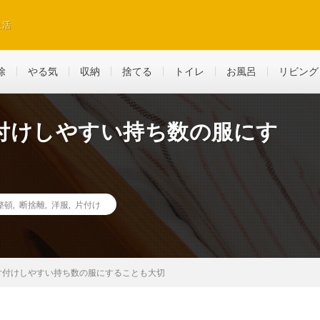
生活
除
やる気
収納
捨てる
トイレ
お風呂
リビング
付けしやすい持ち数の服にす
整頓
,
断捨離
,
洋服
,
片付け
片付けしやすい持ち数の服にすることも大切