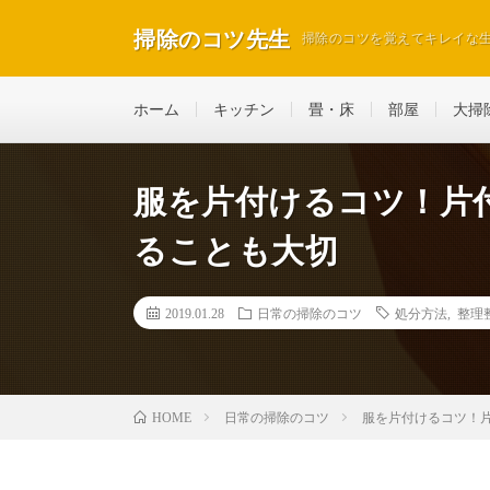
掃除のコツ先生
掃除のコツを覚えてキレイな
ホーム
キッチン
畳・床
部屋
大掃
服を片付けるコツ！片
ることも大切
2019.01.28
日常の掃除のコツ
処分方法
,
整理
日常の掃除のコツ
服を片付けるコツ！
HOME