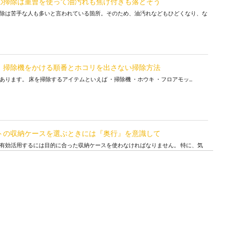
の掃除は重曹を使って油汚れも焦げ付きも落とそう
除は苦手な人も多いと言われている箇所。そのため、油汚れなどもひどくなり、な
。掃除機をかける順番とホコリを出さない掃除方法
ります。 床を掃除するアイテムといえば ・掃除機 ・ホウキ ・フロアモッ...
トの収納ケースを選ぶときには『奥行』を意識して
有効活用するには目的に合った収納ケースを使わなければなりません。 特に、気
除。カーペットに落ちた髪の毛は掃除機では吸いにくい
て、ホントに厄介なんですよね。 掃除をしても、必ずどこかに落ちている髪の