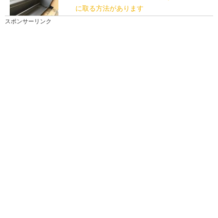
に取る方法があります
窓のサッシの掃除は、年末の大掃除の時に行うという
スポンサーリンク
人も多いでしょう。 しかし、その時にはすでにカ...
掃除の頻度は？赤ちゃん家庭の掃除頻度と
育児中の掃除術
赤ちゃんがいるご家庭で悩むのが、掃除の頻度。 ほこ
りが気になるから毎日掃除機をかけたいけど、掃除機...
壁のヤニを掃除する方法。しつこいヤニ汚
れをキレイにするには
壁のヤニ掃除についてご紹介します。 ヤニの元を断つ
ことが一番ですが、今すぐにやめても、壁につい...
掃除の順番。掃除機をかける順番とホコリ
を出さない掃除方法
掃除には順番があります。 床を掃除するアイテムとい
えば ・掃除機 ・ホウキ ・フロアモッ...