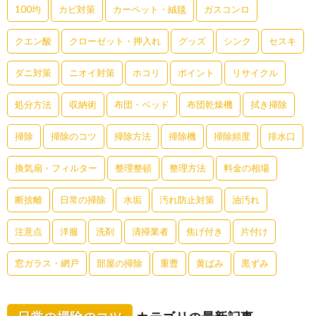
100均
カビ対策
カーペット・絨毯
ガスコンロ
クエン酸
クローゼット・押入れ
グッズ
シンク
セスキ
ダニ対策
ニオイ対策
ホコリ
ポイント
リサイクル
処分方法
収納術
布団・ベッド
布団乾燥機
拭き掃除
掃除
掃除のコツ
掃除方法
掃除機
掃除頻度
排水口
換気扇・フィルター
整理整頓
整理方法
料金の相場
断捨離
日常の掃除
水垢
汚れ防止対策
油汚れ
注意点
洋服
洗剤
清掃業者
焦げ付き
片付け
窓ガラス・網戸
部屋の掃除
重曹
黄ばみ
黒ずみ