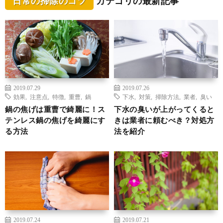
日常の掃除のコツ
カテゴリの最新記事
2019.07.29
2019.07.26
効果
,
注意点
,
特徴
,
重曹
,
鍋
下水
,
対策
,
掃除方法
,
業者
,
臭い
鍋の焦げは重曹で綺麗に！ス
下水の臭いが上がってくると
テンレス鍋の焦げを綺麗にす
きは業者に頼むべき？対処方
る方法
法を紹介
2019.07.24
2019.07.21