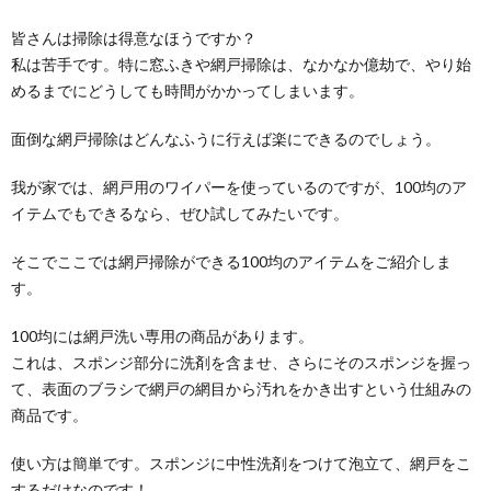
曹で冷蔵庫内もピカピカ
皆さんは掃除は得意なほうですか？
大掃除を前に、「そろそろ冷蔵庫掃除もしないと…」と
私は苦手です。特に窓ふきや網戸掃除は、なかなか億劫で、やり始
いう方も多いのではないでしょうか。冷蔵庫掃除で使
う...
めるまでにどうしても時間がかかってしまいます。
サッシの掃除は意外と簡単！サッシの掃除
面倒な網戸掃除はどんなふうに行えば楽にできるのでしょう。
を日常に取り入れて
サッのシ掃除をしようとする時には、凸凹している部
我が家では、網戸用のワイパーを使っているのですが、100均のア
分がありカビも生えやすいし、砂埃や土汚れなど外の
イテムでもできるなら、ぜひ試してみたいです。
汚れ...
そこでここでは網戸掃除ができる100均のアイテムをご紹介しま
タイルの掃除方法。お風呂場のタイル目地
す。
を掃除する手順と道具
タイルの掃除方法をご紹介します。 お風呂場のタイル
100均には網戸洗い専用の商品があります。
目地って、掃除が面倒なんですよね。 タ...
これは、スポンジ部分に洗剤を含ませ、さらにそのスポンジを握っ
て、表面のブラシで網戸の網目から汚れをかき出すという仕組みの
ガラス掃除に使うワイパー『スクイジー』
商品です。
を使うコツについて
使い方は簡単です。スポンジに中性洗剤をつけて泡立て、網戸をこ
ガラス掃除に使う、あのＴ字のワイパー、今『スクイ
ジー』って呼ばれているそうです。 あなたの家に...
するだけなのです！