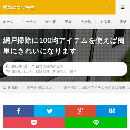
掃除のコツ先生
ホーム
キッチン
畳・床
部屋
大掃除
やる気
収納
網戸掃除に100均アイテムを使えば簡
単にきれいになります
2019.01.08
日常の掃除のコツ
100均
,
ホコリ
,
掃除頻度
,
窓ガラス・網戸
日常の掃除のコツ
網戸掃除に100均アイテムを使えば簡単
HOME