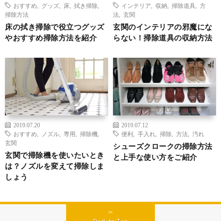
おすすめ
,
グッズ
,
床
,
拭き掃除
,
インテリア
,
収納
,
掃除道具
,
方
掃除方法
法
,
玄関
床の拭き掃除で役立つグッズ
玄関のインテリアの邪魔にな
やおすすめ掃除方法を紹介
らない！掃除道具の収納方法
2019.07.20
2019.07.12
おすすめ
,
ノズル
,
専用
,
掃除機
,
便利
,
手入れ
,
掃除
,
方法
,
汚れ
玄関
シューズクロークの掃除方法
玄関で掃除機を使いたいとき
と上手な使い方をご紹介
は？ノズルを変えて掃除しま
しょう