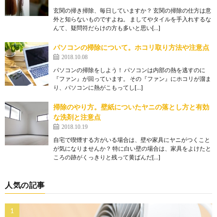
玄関の掃き掃除、毎日していますか？ 玄関の掃除の仕方は意
外と知らないものですよね。 ましてやタイルを手入れするな
んて、疑問符だらけの方も多いと思い[…]
パソコンの掃除について。ホコリ取り方法や注意点
2018.10.08
パソコンの掃除をしよう！ パソコンは内部の熱を逃すのに
『ファン』が回っています。 その『ファン』にホコリが溜ま
り、パソコンに熱がこもってし[…]
掃除のやり方。壁紙についたヤニの落とし方と有効
な洗剤と注意点
2018.10.19
自宅で喫煙する方がいる場合は、壁や家具にヤニがつくこと
が気になりませんか？ 特に白い壁の場合は、家具をよけたと
ころの跡がくっきりと残って黄ばんだ[…]
人気の記事