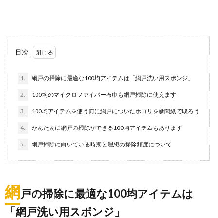
掃除が苦手な主婦に朗報！苦手な掃除もこ
れで克服できる
主婦なら掃除が得意、とは限りません。 当然掃除が苦
目次
手で、いつもしようしようとは思っているのになかな...
1.
網戸の掃除に最適な100均アイテムは「網戸洗い用スポンジ」
部屋の掃除を代行サービスに依頼する。単
2.
100均のマイクロファイバー布巾も網戸掃除に使えます
身でも家庭でも気軽に
3.
100均アイテムを使う前に網戸についたホコリを新聞紙で取ろう
部屋の掃除を代行してもらいたい！ 現在、富裕層に限
らず一般的な家庭でも家事代行サービスを利用す...
4.
かんたんに網戸の掃除ができる100均アイテムもあります
5.
網戸掃除に向いている時期と理想の掃除頻度について
大掃除の窓拭きは簡単に済ませる事が出来
るやり方とアイテム
大掃除する場所リストには、窓の掃除も入っています
か？ 窓が何枚もあったり、大きな窓の場合はちょ...
網
戸の掃除に最適な100均アイテムは
「網戸洗い用スポンジ」
冷蔵庫掃除は重曹で決まり！安心安全な重