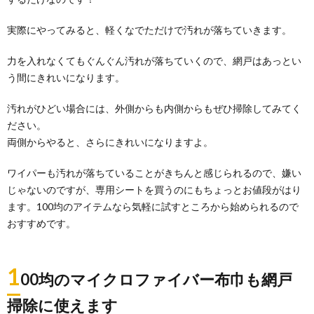
実際にやってみると、軽くなでただけで汚れが落ちていきます。
【クローゼット収納術】バッグは立てて上
手に収納しよう
力を入れなくてもぐんぐん汚れが落ちていくので、網戸はあっとい
通勤用バッグやトートバッグなどバッグも数が増えて
う間にきれいになります。
くると置き場所に困ることもあるでしょう。 収納...
汚れがひどい場合には、外側からも内側からもぜひ掃除してみてく
ださい。
両側からやると、さらにきれいになりますよ。
ワイパーも汚れが落ちていることがきちんと感じられるので、嫌い
じゃないのですが、専用シートを買うのにもちょっとお値段がはり
ます。100均のアイテムなら気軽に試すところから始められるので
おすすめです。
1
00均のマイクロファイバー布巾も網戸
掃除に使えます